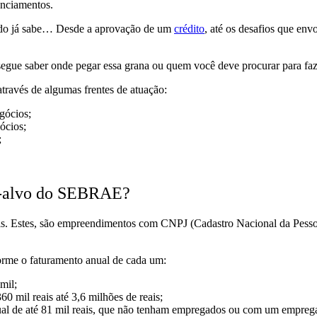
anciamentos.
ndo já sabe… Desde a
aprovação de um
crédito
, até os desafios que en
nsegue saber onde pegar essa grana ou quem você deve procurar para 
através de algumas frentes de atuação:
gócios;
ócios;
;
ico-alvo do SEBRAE?
s. Estes, são empreendimentos
com CNPJ
(Cadastro Nacional da Pesso
orme o faturamento anual de cada um:
mil;
360 mil reais até 3,6 milhões de reais;
al de
até 81 mil reais
, que
não tenham empregados
ou com um
empreg