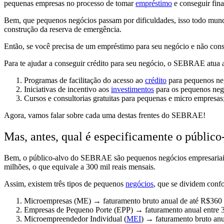
pequenas empresas
no processo de tomar
empréstimo
e conseguir fin
Bem, que pequenos negócios passam por dificuldades, isso todo mu
construção da reserva de emergência.
Então, se você precisa de um empréstimo para seu negócio e não co
Para te ajudar a conseguir crédito para seu negócio, o SEBRAE atua 
Programas de facilitação do acesso ao
crédito
para pequenos ne
Iniciativas de incentivo aos
investimentos
para os pequenos neg
Cursos e consultorias gratuitas para pequenas e micro empresas
Agora, vamos falar sobre cada uma destas frentes do SEBRAE!
Mas, antes, qual é especificamente o públ
Bem, o público-alvo do SEBRAE são
pequenos negócios
empresariai
milhões,
o que equivale a 300 mil reais mensais.
Assim, existem três tipos de pequenos
negócios
, que se dividem conf
Microempresas
(ME) → faturamento bruto anual de até
R$360 
Empresas de Pequeno Porte
(EPP) → faturamento anual entre
Microempreendedor Individual
(
MEI
) → faturamento bruto anu