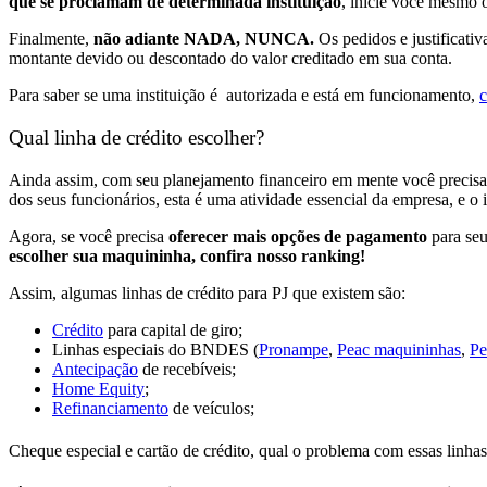
que se proclamam de determinada instituição
, inicie você mesmo o
Finalmente,
não adiante NADA, NUNCA.
Os pedidos e justificativ
montante devido ou descontado do valor creditado em sua conta.
Para saber se uma instituição é autorizada e está em funcionamento,
c
Qual linha de crédito escolher?
Ainda assim, com seu planejamento financeiro em mente você precisa
dos seus funcionários, esta é uma atividade essencial da empresa, e o i
Agora, se você precisa
oferecer mais opções de pagamento
para seu
escolher sua maquininha, confira nosso ranking!
Assim, algumas linhas de crédito para PJ que existem são:
Crédito
para
capital de giro;
Linhas especiais do
BNDES (
Pronampe
,
Peac maquininhas
,
Pe
Antecipação
de recebíveis;
Home Equity
;
Refinanciamento
de veículos;
Cheque especial e cartão de crédito, qual o problema com essas linha