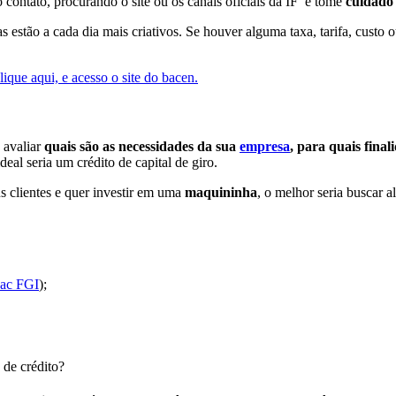
 contato, procurando o site ou os canais oficiais da IF e tome
cuidado 
as estão a cada dia mais criativos. Se houver alguma taxa, tarifa, custo
lique aqui, e acesso o site do bacen.
 avaliar
quais são as necessidades da sua
empresa
, para quais final
deal seria um crédito de capital de giro.
s clientes e quer investir em uma
maquininha
, o melhor seria buscar
ac FGI
);
s de crédito?