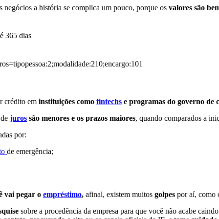
s negócios a história se complica um pouco, porque os
valores são bem
té 365 dias
metros=tipopessoa:2;modalidade:210;encargo:101
r crédito em
instituições como
fintechs
e programas do governo de cr
 de
juros
são menores e os prazos maiores
, quando comparados a inic
adas por:
ito
de emergência;
ê vai pegar o
empréstimo
,
afinal, existem muitos
golpes
por aí, como 
squise
sobre a procedência da empresa para que você não acabe caind