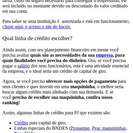
tarifa, custo ou seguro necessário para conseguir o empréstimo, ele
será incluído no montante devido ou descontado do valor creditado
em sua conta.
Para saber se uma instituição é autorizada e está em funcionamento,
clique aqui, e acesso o site do bacen.
Qual linha de crédito escolher?
Ainda assim, com seu planejamento financeiro em mente você
precisa avaliar
quais são as necessidades da sua
empresa
, para
quais finalidades você precisa do dinheiro.
Ora, se você precisa
pagar o
salário
dos seus funcionários, esta é uma atividade essencial
da empresa, e o ideal seria um crédito de capital de giro.
Agora, se você precisa
oferecer mais opções de pagamento
para
seus clientes e quer investir em uma
maquininha
, o melhor seria
buscar algum crédito mais alinhado com sua demanda. E se
você
precisa de escolher sua maquininha, confira nosso
ranking!
Assim, algumas linhas de crédito para PJ que existem são:
Crédito
para
capital de giro;
Linhas especiais do
BNDES (
Pronampe
,
Peac maquininhas
,