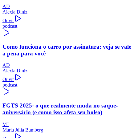
AD
Alexia Diniz
Ouvir
podcast
Como funciona o carro por assinatura: veja se vale
a pena para você
AD
Alexia Diniz
Ouvir
podcast
FGTS 2025: o que realmente muda no saque-
aniversário (e como isso afeta seu bolso)
MJ
Maria Júlia Bamberg