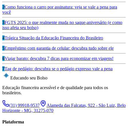
2
Como funciona o carro por assinatura: veja se vale a pena para
você
3
FGTS 2025: o que realmente muda no saque-aniversário (e como
isso afeta seu bolso)
4
Trágica Situação da Educação Financeira do Brasileiro
5
Empréstimo com garantia de celular: descubra tudo sobre ele
6
Viajar barato: descubra 7 dicas para economizar em viagens!
7
Tag de pedágio: descubra se o pedágio expresso vale a pena
Educando seu Bolso
Educação financeira acessível e de qualidade para todos os
brasileiros.
(31) 99918-9537
Alameda das Falcatas, 922 - São Luiz, Belo
Horizonte - MG, 31275-070
Plataforma