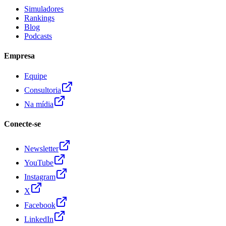
Simuladores
Rankings
Blog
Podcasts
Empresa
Equipe
Consultoria
Na mídia
Conecte-se
Newsletter
YouTube
Instagram
X
Facebook
LinkedIn