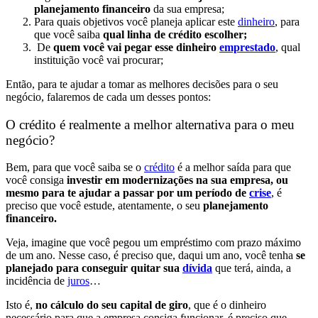
planejamento financeiro
da sua empresa;
Para quais objetivos você planeja aplicar este
dinheiro
, para
que você saiba
qual linha de crédito escolher;
De
quem você vai pegar esse dinheiro
emprestado
, qual
instituição você vai procurar;
Então, para te ajudar a tomar as melhores decisões para o seu
negócio, falaremos de cada um desses pontos:
O crédito é realmente a melhor alternativa para o meu
negócio?
Bem, para que você saiba se o
crédito
é a melhor saída para que
você consiga
investir em modernizações na sua empresa, ou
mesmo para te ajudar a passar por um período de
crise
, é
preciso que você estude, atentamente, o seu
planejamento
financeiro.
Veja, imagine que você pegou um empréstimo com prazo máximo
de um ano. Nesse caso, é preciso que, daqui um ano, você tenha
se
planejado para conseguir quitar sua
dívida
que terá, ainda, a
incidência de
juros
…
Isto é,
no cálculo do seu capital de giro
, que é o dinheiro
necessário para que a empresa consiga funcionar, é preciso que