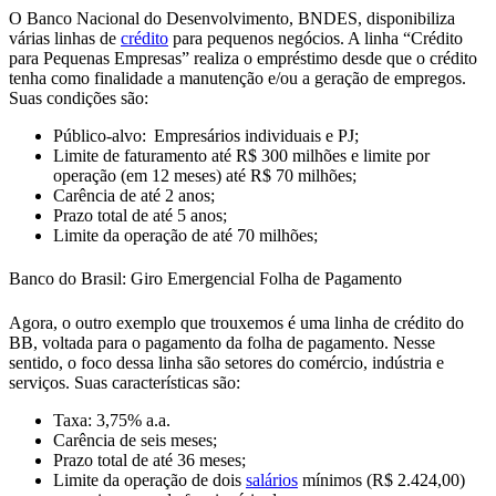
O Banco Nacional do Desenvolvimento, BNDES, disponibiliza
várias linhas de
crédito
para pequenos negócios.
A linha “Crédito
para Pequenas Empresas” realiza o empréstimo desde que o crédito
tenha como finalidade a
manutenção e/ou a geração de empregos.
Suas condições são:
Público-alvo:
Empresários individuais e PJ;
Limite de
faturamento até R$ 300 milhões
e
limite por
operação (em 12 meses) até R$ 70 milhões;
Carência de até
2 anos;
Prazo total de até
5 anos;
Limite
da operação de até
70 milhões;
Banco do Brasil: Giro Emergencial Folha de Pagamento
Agora, o outro exemplo que trouxemos é uma
linha de crédito do
BB, voltada para o pagamento da folha de pagamento
. Nesse
sentido, o foco dessa linha são setores do comércio, indústria e
serviços. Suas características são:
Taxa:
3,75% a.a.
Carência de
seis meses;
Prazo total de até
36 meses;
Limite da operação de
dois
salários
mínimos (R$ 2.424,00)