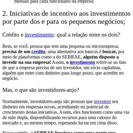
mensais para cada funcionário da empresa;
2. Iniciativas de incentivo aos investimentos
por parte dos e para os pequenos negócios;
Crédito e
investimento
: qual a relação entre os dois?
Bem, se você, pessoa que tem uma pequena ou microempresa,
precisa de um
crédito
, uma alternativa aos bancos é
buscar,
por
meio de plataformas como a do SEBRAE,
alguém disposto a
investir na sua empresa!
Assim,
o
investimento
refere-se ao fato
de que a empresa precisa de um investidor, um sócio capitalista,
alguém que entre com dinheiro para longo prazo, que acredite no
negócio.
Mas, o que são investidores-anjo?
Normalmente, investidores-anjo são
pessoas que
investem
seu
dinheiro em empresas novas
, acreditando no potencial de
crescimento destas iniciativas. Assim, eles funcionam como uma
via
de mão dupla,
disponibilizando recursos para uma caloura do
mercado e, ao mesmo tempo, esperando lucrar em cima disso.
Nesse sentido, o
SEBRAE funciona como uma ponte que