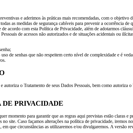
eventivas e aderimos às práticas mais recomendadas, com o objetivo d
s todas as medidas de segurança cabíveis para prevenir a ocorrência de
de acordo com esta Política de Privacidade, além de adotarmos cláusu
Pessoais de acessos não autorizados e de situações acidentais ou ilícit
senha;
uso de senhas que não respeitem certo nível de complexidade e é veda
os.
TO
s e autoriza o Tratamento de seus Dados Pessoais, bem como autoriza o 
A DE PRIVACIDADE
uer momento para garantir que as regras aqui previstas estão claras e pr
no site. Caso façamos alterações na política de privacidade, iremos not
m que circunstâncias as utilizaremos e/ou divulgaremos. A versão revis