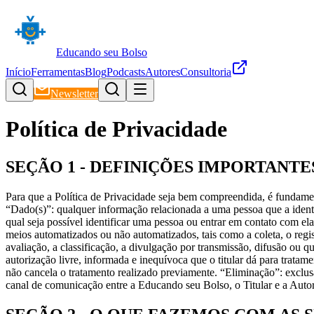
Educando seu Bolso
Início
Ferramentas
Blog
Podcasts
Autores
Consultoria
Newsletter
Política de Privacidade
SEÇÃO 1 - DEFINIÇÕES IMPORTANTE
Para que a Política de Privacidade seja bem compreendida, é fundament
“Dado(s)”: qualquer informação relacionada a uma pessoa que a ident
qual seja possível identificar uma pessoa ou entrar em contato com e
meios automatizados ou não automatizados, tais como a coleta, o regist
avaliação, a classificação, a divulgação por transmissão, difusão ou 
autorização livre, informada e inequívoca que o titular dá para tra
não cancela o tratamento realizado previamente. “Eliminação”: excl
canal de comunicação entre a Educando seu Bolso, o Titular e a Aut