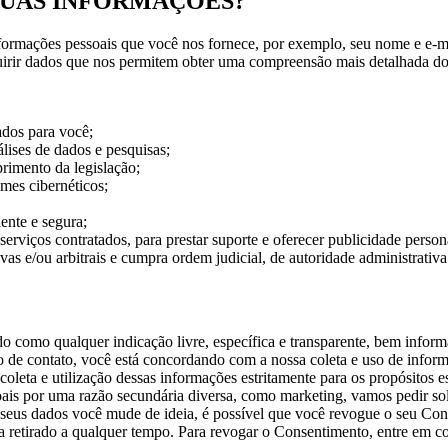
 SUAS INFORMAÇÕES?
formações pessoais que você nos fornece, por exemplo, seu nome e e-ma
dquirir dados que nos permitem obter uma compreensão mais detalhada do
ados para você;
lises de dados e pesquisas;
primento da legislação;
imes cibernéticos;
iente e segura;
erviços contratados, para prestar suporte e oferecer publicidade person
as e/ou arbitrais e cumpra ordem judicial, de autoridade administrativa e
 como qualquer indicação livre, específica e transparente, bem infor
 de contato, você está concordando com a nossa coleta e uso de inform
oleta e utilização dessas informações estritamente para os propósitos e
ais por uma razão secundária diversa, como marketing, vamos pedir
sol
seus dados você mude de ideia, é possível que você revogue o seu Con
a retirado a qualquer tempo.
Para revogar o Consentimento, entre em c