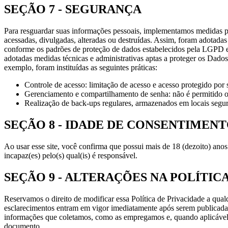
SEÇÃO 7 - SEGURANÇA
Para resguardar suas informações pessoais, implementamos medidas pr
acessadas, divulgadas, alteradas ou destruídas. Assim, foram adotada
conforme os padrões de proteção de dados estabelecidos pela LGPD e 
adotadas medidas técnicas e administrativas aptas a proteger os Dados 
exemplo, foram instituídas as seguintes práticas:
Controle de acesso: limitação de acesso e acesso protegido por 
Gerenciamento e compartilhamento de senha: não é permitido o 
Realização de back-ups regulares, armazenados em locais segur
SEÇÃO 8 - IDADE DE CONSENTIMEN
Ao usar esse site, você confirma que possui mais de 18 (dezoito) ano
incapaz(es) pelo(s) qual(is) é responsável.
SEÇÃO 9 - ALTERAÇÕES NA POLÍTIC
Reservamos o direito de modificar essa Política de Privacidade a qualq
esclarecimentos entram em vigor imediatamente após serem publicadas 
informações que coletamos, como as empregamos e, quando aplicável, e
documento.