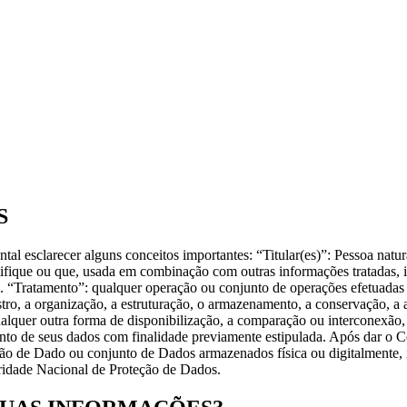
S
al esclarecer alguns conceitos importantes: “Titular(es)”: Pessoa natu
ifique ou que, usada em combinação com outras informações tratadas, 
la. “Tratamento”: qualquer operação ou conjunto de operações efetuadas
ro, a organização, a estruturação, o armazenamento, a conservação, a ad
qualquer outra forma de disponibilização, a comparação ou interconexão,
tamento de seus dados com finalidade previamente estipulada. Após dar 
usão de Dado ou conjunto de Dados armazenados física ou digitalment
oridade Nacional de Proteção de Dados.