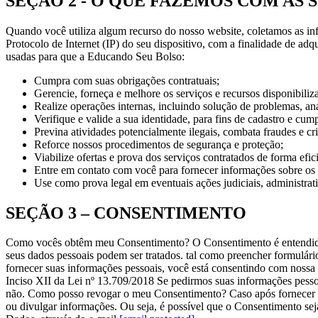
SEÇÃO 2 - O QUE FAZEMOS COM AS
Quando você utiliza algum recurso do nosso website, coletamos as in
Protocolo de Internet (IP) do seu dispositivo, com a finalidade de a
usadas para que a Educando Seu Bolso:
Cumpra com suas obrigações contratuais;
Gerencie, forneça e melhore os serviços e recursos disponibiliz
Realize operações internas, incluindo solução de problemas, aná
Verifique e valide a sua identidade, para fins de cadastro e cum
Previna atividades potencialmente ilegais, combata fraudes e cr
Reforce nossos procedimentos de segurança e proteção;
Viabilize ofertas e prova dos serviços contratados de forma efic
Entre em contato com você para fornecer informações sobre os s
Use como prova legal em eventuais ações judiciais, administrativ
SEÇÃO 3 – CONSENTIMENTO
Como vocês obtêm meu Consentimento?
O Consentimento é entendido
seus dados pessoais podem ser tratados.
tal como preencher formulário
fornecer suas informações pessoais, você está consentindo com nossa c
Inciso XII da Lei nº 13.709/2018
Se pedirmos suas informações pesso
não.
Como posso revogar o meu Consentimento?
Caso após fornecer 
ou divulgar informações. Ou seja, é possível que o Consentimento sej