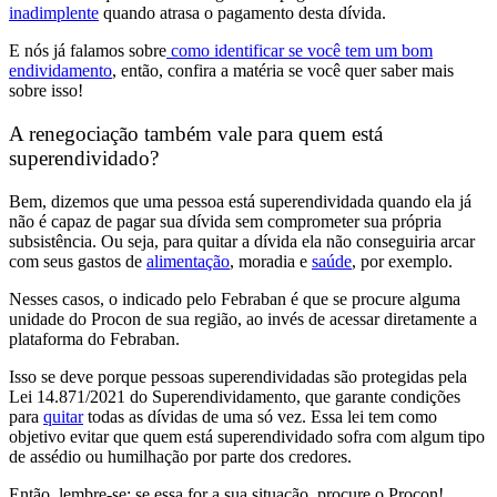
inadimplente
quando atrasa o pagamento desta dívida.
E nós já falamos sobre
como identificar se você tem um bom
endividamento
, então, confira a matéria se você quer saber mais
sobre isso!
A renegociação também vale para quem está
superendividado?
Bem, dizemos que
uma pessoa está superendividada quando ela já
não é capaz de pagar sua dívida sem comprometer sua própria
subsistência
. Ou seja, para quitar a dívida ela não conseguiria arcar
com seus gastos de
alimentação
, moradia e
saúde
, por exemplo.
Nesses casos,
o indicado pelo Febraban é que se procure alguma
unidade do Procon
de sua região, ao invés de acessar diretamente a
plataforma do Febraban.
Isso se deve porque
pessoas superendividadas são protegidas pela
Lei 14.871/2021 do Superendividamento
, que garante
condições
para
quitar
todas as dívidas de uma só vez.
Essa lei tem como
objetivo
evitar que quem está superendividado sofra com algum tipo
de assédio ou humilhação por parte dos credores.
Então, lembre-se: se essa for a sua situação, procure o Procon!