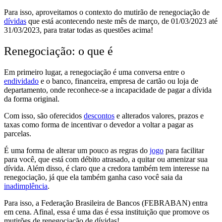
Para isso, aproveitamos o contexto do
mutirão de renegociação de
dívidas
que está acontecendo neste mês de março
, de 01/03/2023 até
31/03/2023, para tratar todas as questões acima!
Renegociação: o que é
Em primeiro lugar, a renegociação é uma conversa entre o
endividado
e o banco, financeira, empresa de cartão ou loja de
departamento, onde
reconhece-se a incapacidade de pagar a dívida
da forma original.
Com isso,
são oferecidos
descontos
e alterados valores, prazos e
taxas como forma de incentivar o devedor a voltar a pagar as
parcelas.
É uma forma de
alterar um pouco as regras do
jogo
para facilitar
para você
, que está com débito atrasado,
a quitar ou amenizar sua
dívida.
Além disso, é claro que
a credora também tem interesse na
renegociação
, já que ela também ganha caso você saia da
inadimplência
.
Para isso, a Federação Brasileira de Bancos (
FEBRABAN
) entra
em cena. Afinal, essa é uma das é essa instituição que promove os
mutirões de renegociação de dívidas!