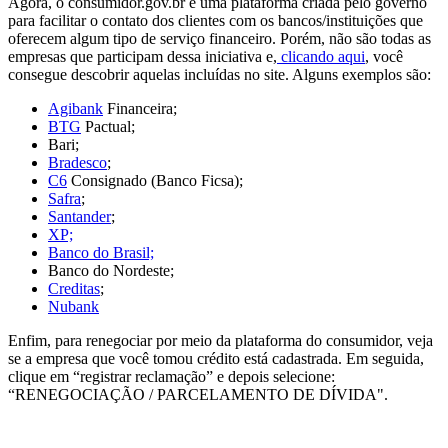
Agora, o consumidor.gov.br é uma plataforma criada pelo governo
para
facilitar o contato dos clientes com os bancos/instituições que
oferecem algum tipo de serviço financeiro.
Porém, não são todas as
empresas que participam dessa iniciativa e,
clicando aqui
, você
consegue descobrir aquelas incluídas no site. Alguns exemplos são:
Agibank
Financeira;
BTG
Pactual;
Bari;
Bradesco
;
C6
Consignado (Banco Ficsa);
Safra
;
Santander
;
XP;
Banco do Brasil;
Banco do Nordeste;
Creditas
;
Nubank
Enfim, para renegociar por meio da plataforma do consumidor, veja
se a empresa que você tomou crédito está cadastrada. Em seguida,
clique em “registrar reclamação” e depois selecione:
“RENEGOCIAÇÃO / PARCELAMENTO DE DÍVIDA".