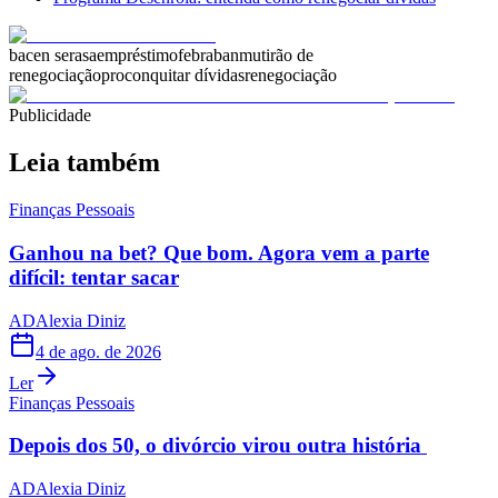
bacen serasa
empréstimo
febraban
mutirão de
renegociação
procon
quitar dívidas
renegociação
Publicidade
Leia também
Finanças Pessoais
Ganhou na bet? Que bom. Agora vem a parte
difícil: tentar sacar
AD
Alexia Diniz
4 de ago. de 2026
Ler
Finanças Pessoais
Depois dos 50, o divórcio virou outra história
AD
Alexia Diniz