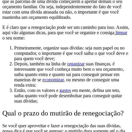
que as parcelas de uma dívida começarem a apertar demais o seu
orçamento familiar. Ou seja,
independentemente do fato de você
estar com uma dívida atrasada ou não, o importante é que você
mantenha um orçamento equilibrado.
E é claro que a renegociação pode ser um caminho para isso. Assim,
aqui vão algumas dicas, para que você se organize e consiga
limpar
o seu nome:
Primeiramente, organize suas dívidas: seja num papel ou no
computador, o importante é que você
saiba o que você deve e
para quem você deve;
Depois, também na linha de
organizar
suas finanças, é
interessante que você
conheça muito bem o seu orçamento,
saiba quanto entra e quanto sai
para conseguir pensar em
maneiras de se
economizar
, ou mesmo de conseguir uma
renda extra;
Então, com os
valores e
gastos
em mente,
defina um teto,
s
aiba quanto você pode desembolsar para conseguir quitar
suas dívidas;
Qual o prazo do mutirão de renegociação?
Se você quer aproveitar e fazer a renegociação das suas dívidas,
nossa dica é que você se apresse:
o mutirão dura somente até o dia