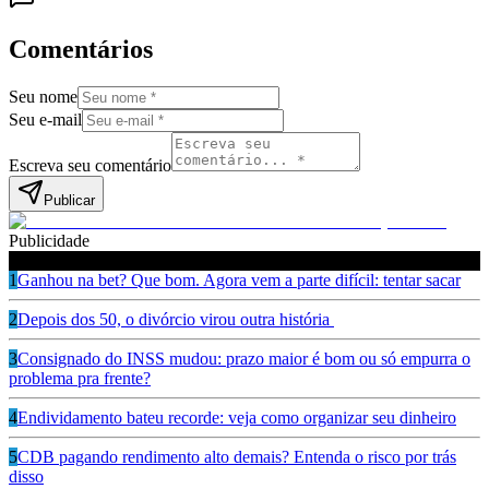
Comentários
Seu nome
Seu e-mail
Escreva seu comentário
Publicar
Publicidade
Leia também
1
Ganhou na bet? Que bom. Agora vem a parte difícil: tentar sacar
2
Depois dos 50, o divórcio virou outra história
3
Consignado do INSS mudou: prazo maior é bom ou só empurra o
problema pra frente?
4
Endividamento bateu recorde: veja como organizar seu dinheiro
5
CDB pagando rendimento alto demais? Entenda o risco por trás
disso