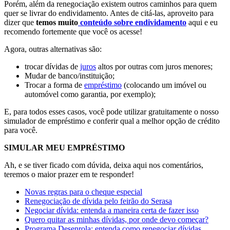
Porém, além da renegociação existem outros caminhos para quem
quer se livrar do endividamento. Antes de citá-las, aproveito para
dizer que
temos muito
conteúdo sobre endividamento
aqui e eu
recomendo fortemente que você os acesse!
Agora, outras alternativas são:
trocar dívidas de
juros
altos por outras com juros menores;
Mudar de banco/instituição;
Trocar a forma de
empréstimo
(colocando um imóvel ou
automóvel como garantia, por exemplo);
E, para todos esses casos,
você pode utilizar gratuitamente o nosso
simulador de empréstimo
e conferir qual a melhor opção de crédito
para você.
SIMULAR MEU EMPRÉSTIMO
Ah, e se tiver ficado com dúvida
, deixa aqui nos comentários
,
teremos o maior prazer em te responder!
Novas regras para o cheque especial
Renegociação de dívida pelo feirão do Serasa
Negociar dívida: entenda a maneira certa de fazer isso
Quero quitar as minhas dívidas, por onde devo começar?
Programa Desenrola: entenda como renegociar dívidas