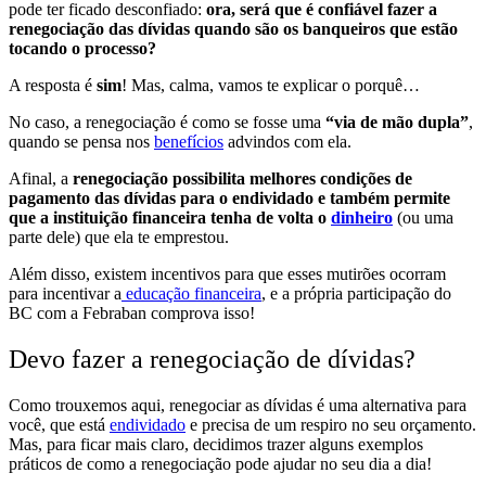
pode ter ficado desconfiado:
ora, será que é confiável fazer a
renegociação das dívidas quando são os banqueiros que estão
tocando o processo?
A resposta é
sim
! Mas, calma, vamos te explicar o porquê…
No caso, a renegociação é como se fosse uma
“via de mão dupla”
,
quando se pensa nos
benefícios
advindos com ela.
Afinal, a
renegociação possibilita melhores condições de
pagamento das dívidas para o endividado e também permite
que a instituição financeira tenha de volta o
dinheiro
(ou uma
parte dele) que ela te emprestou.
Além disso, existem incentivos para que esses mutirões ocorram
para incentivar a
educação financeira
, e a própria participação do
BC com a Febraban comprova isso!
Devo fazer a renegociação de dívidas?
Como trouxemos aqui,
renegociar as dívidas é uma alternativa para
você, que está
endividado
e precisa de um respiro no seu orçamento.
Mas, para ficar mais claro, decidimos trazer alguns
exemplos
práticos
de como a renegociação pode ajudar no seu dia a dia!