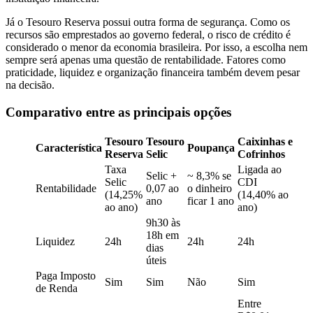
Já o Tesouro Reserva possui outra forma de segurança. Como os
recursos são emprestados ao governo federal, o risco de crédito é
considerado o menor da economia brasileira. Por isso, a escolha nem
sempre será apenas uma questão de rentabilidade. Fatores como
praticidade, liquidez e organização financeira também devem pesar
na decisão.
Comparativo entre as principais opções
Tesouro
Tesouro
Caixinhas e
Característica
Poupança
Reserva
Selic
Cofrinhos
Taxa
Ligada ao
Selic +
~ 8,3% se
Selic
CDI
Rentabilidade
0,07 ao
o dinheiro
(14,25%
(14,40% ao
ano
ficar 1 ano
ao ano)
ano)
9h30 às
18h em
Liquidez
24h
24h
24h
dias
úteis
Paga Imposto
Sim
Sim
Não
Sim
de Renda
Entre