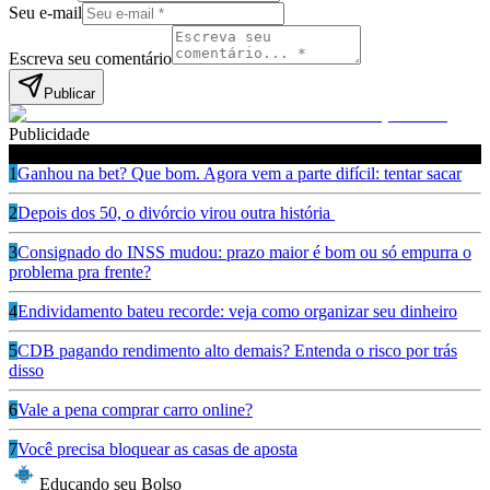
Seu e-mail
Escreva seu comentário
Publicar
Publicidade
Leia também
1
Ganhou na bet? Que bom. Agora vem a parte difícil: tentar sacar
2
Depois dos 50, o divórcio virou outra história
3
Consignado do INSS mudou: prazo maior é bom ou só empurra o
problema pra frente?
4
Endividamento bateu recorde: veja como organizar seu dinheiro
5
CDB pagando rendimento alto demais? Entenda o risco por trás
disso
6
Vale a pena comprar carro online?
7
Você precisa bloquear as casas de aposta
Educando seu Bolso