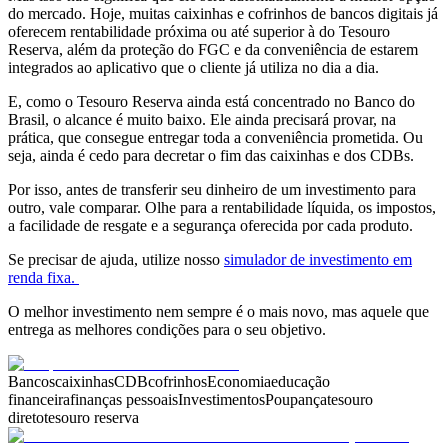
do mercado. Hoje, muitas caixinhas e cofrinhos de bancos digitais já
oferecem rentabilidade próxima ou até superior à do Tesouro
Reserva, além da proteção do FGC e da conveniência de estarem
integrados ao aplicativo que o cliente já utiliza no dia a dia.
E, como o Tesouro Reserva ainda está concentrado no Banco do
Brasil, o alcance é muito baixo. Ele ainda precisará provar, na
prática, que consegue entregar toda a conveniência prometida. Ou
seja, ainda é cedo para decretar o fim das caixinhas e dos CDBs.
Por isso, antes de transferir seu dinheiro de um investimento para
outro, vale comparar. Olhe para a rentabilidade líquida, os impostos,
a facilidade de resgate e a segurança oferecida por cada produto.
Se precisar de ajuda, utilize nosso
simulador de investimento em
renda fixa.
O melhor investimento nem sempre é o mais novo, mas aquele que
entrega as melhores condições para o seu objetivo.
Bancos
caixinhas
CDB
cofrinhos
Economia
educação
financeira
finanças pessoais
Investimentos
Poupança
tesouro
direto
tesouro reserva