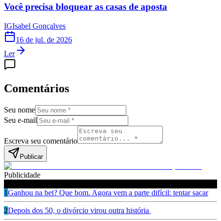
Você precisa bloquear as casas de aposta
IG
Isabel Gonçalves
16 de jul. de 2026
Ler
Comentários
Seu nome
Seu e-mail
Escreva seu comentário
Publicar
Publicidade
Leia também
1
Ganhou na bet? Que bom. Agora vem a parte difícil: tentar sacar
2
Depois dos 50, o divórcio virou outra história