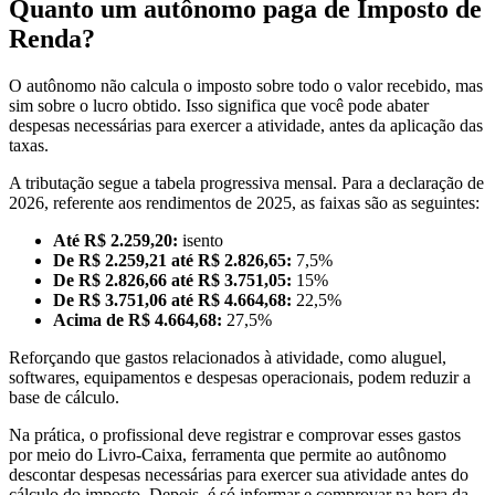
Quanto um autônomo paga de Imposto de
Renda?
O autônomo não calcula o imposto sobre todo o valor recebido, mas
sim sobre o lucro obtido. Isso significa que você pode abater
despesas necessárias para exercer a atividade, antes da aplicação das
taxas.
A tributação segue a tabela progressiva mensal. Para a declaração de
2026, referente aos rendimentos de 2025, as faixas são as seguintes:
Até R$ 2.259,20:
isento
De R$ 2.259,21 até R$ 2.826,65:
7,5%
De R$ 2.826,66 até R$ 3.751,05:
15%
De R$ 3.751,06 até R$ 4.664,68:
22,5%
Acima de R$ 4.664,68:
27,5%
Reforçando que gastos relacionados à atividade, como aluguel,
softwares, equipamentos e despesas operacionais, podem reduzir a
base de cálculo.
Na prática, o profissional deve registrar e comprovar esses gastos
por meio do Livro-Caixa, ferramenta que permite ao autônomo
descontar despesas necessárias para exercer sua atividade antes do
cálculo do imposto. Depois, é só informar e comprovar na hora da