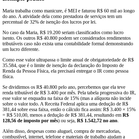
Maria trabalha como manicure, é MEI e faturou R$ 60 mil ao longo
do ano. A atividade dela como prestadora de serviços tem um
percentual de 32% de isenção dos lucros por lei.
No caso da Maria, R$ 19.200 seriam classificados como lucro
isento. Os outros R$ 40.800 podem ser considerados rendimentos
tributáveis caso não exista uma contabilidade formal demonstrando
um lucro diferente.
Como esse valor ultrapassa o limite anual de obrigatoriedade de R$
35.584, que é o limite de isenção da declaração do Imposto de
Renda da Pessoa Física, ela precisará entregar o IR como pessoa
física.
Se dividirmos os R$ 40.800 pelo ano, percebemos que ela teve
renda tributável de R$ 3.400 por mês. Pela tabela progressiva do IR,
esse valor se enquadra na faixa de 15% (mas a alíquota não incide
sobre o valor todo. A Receita Federal aplica uma dedução de R$
381,44 sobre essa faixa, então o cálculo fica assim: R$ 3.400 × 15%
= R$ 510,00, menos a dedução de R$ 381,44, resultando em
R$
128,56 de imposto por mês
) ou seja,
R$ 1.542,72 no ano
.
Além disso, despesas como aluguel, compra de mercadorias,
combustível, internet, telefone e materiais de trabalho ajudam a