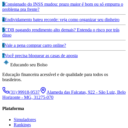
3
Consignado do INSS mudou: prazo maior é bom ou só empurra o
problema pra frente?
4
Endividamento bateu recorde: veja como organizar seu dinheiro
5
CDB pagando rendimento alto demais? Entenda o risco por trás
disso
6
Vale a pena comprar carro online?
7
Você precisa bloquear as casas de aposta
Educando seu Bolso
Educação financeira acessível e de qualidade para todos os
brasileiros.
(31) 99918-9537
Alameda das Falcatas, 922 - São Luiz, Belo
Horizonte - MG, 31275-070
Plataforma
Simuladores
Rankings