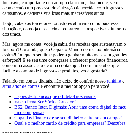
Inclusive, é importante deixar aqui claro que,
atualmente, vem
acontecendo um processo de elitização da torcida, com ingressos
caríssimos, e cadeiras vitalícias mais inacessíveis ainda.
Logo,
cabe aos torcedores torcedores abrirem o olho para essa
situação e, como já disse acima, cobrarem as respectivas diretorias
dos times.
Mas, agora me conta, você já sabia das
receitas que sustentavam o
futebol?! Ou ainda, que a Copa do Mundo nem é tão bilionária
assim?!
Ou
que o seu time poderia ganhar muito mais sem grandes
esforços?!
E se seu time começasse a
oferecer produtos financeiros,
como uma associação de uma conta digital com um clube, que
facilite a compra de ingressos e produtos, você gostaria?
Falando em contas digitais,
não deixe de conferir nosso
ranking
e
simulador de contas
e encontre a melhor opção para você!
Lições de finanças que o futebol nos ensina
Vale a Pena Ser Sócio Torcedor?
BS2, Banco Inter, Digimais: Abrir uma conta digital do meu
time compensa?
Copa das Finanças: e se seu dinheiro entrasse em campo?
Qual é o melhor cartão de crédito para empresas? Descubra!