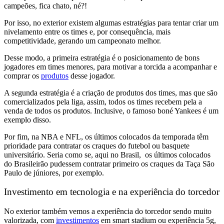
campeões, fica chato, né?!
Por isso, no exterior existem
algumas estratégias para tentar criar um
nivelamento entre os times e, por consequência, mais
competitividade,
gerando um campeonato melhor.
Desse modo, a primeira estratégia é o
posicionamento de bons
jogadores em times menores,
para
motivar a torcida a acompanhar e
comprar os
produtos
desse jogador.
A segunda estratégia é a
criação de produtos dos times, mas que são
comercializados pela liga,
assim,
todos os times recebem pela a
venda de todos os produtos.
Inclusive, o
famoso boné Yankees é um
exemplo disso.
Por fim, na
NBA e NFL,
os últimos colocados da temporada têm
prioridade para contratar os craques do futebol ou basquete
universitário.
Seria como se, aqui no Brasil,
os últimos colocados
do Brasileirão pudessem contratar primeiro os craques da Taça São
Paulo de júniores, por exemplo.
Investimento em tecnologia e na experiência do torcedor
No exterior também vemos
a experiência do torcedor sendo muito
valorizada,
com
investimentos
em
smart stadi
um ou experiência 5g,