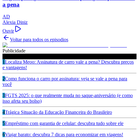
a pena
AD
Alexia Diniz
Ouvir
Voltar para todos os episodios
Publicidade
Ouça também
1
Localiza Meoo: Assinatura de carro vale a pena? Descubra preços
e vantagens!
2
Como funciona o carro por assinatura: veja se vale a pena para
você
3
FGTS 2025: o que realmente muda no saque-aniversário (e como
isso afeta seu bolso)
4
Trágica Situação da Educação Financeira do Brasileiro
5
Empréstimo com garantia de celular: descubra tudo sobre ele
6
Viajar barato: descubra 7 dicas para economizar em viagens!