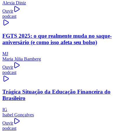
Alexia Diniz
Ouvir
podcast
FGTS 2025: o que realmente muda no saque-
aniversário (e como isso afeta seu bolso)
MJ
Maria Júlia Bamberg
Ouvir
podcast
Trágica Situação da Educação Financeira do
Brasileiro
IG
Isabel Gonçalves
Ouvir
podcast