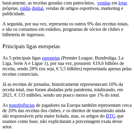
basicamente, as receitas geradas com patrocínios,
vendas
em
lojas
próprias,
mídia
digital
, vendas de artigos esportivos, marketing e
publicidade.
A segunda, por sua vez, representa os outros
9% das receitas totais,
e são os consumos em estádios, programas de sócios de clubes e
bilheteria de ingressos.
Principais ligas europeias
As
5 principais ligas
europeias
(Premier League, Bundesliga, La
Liga, Serie A e Ligue 1), por sua vez, possuem €19,6 bilhões de
receita,
sendo
28% (ou seja, € 5,5 bilhões) representada apenas pelas
receitas comerciais.
Já as receitas de jornadas,
historicamente representavam 10% da
receita total, mas foram abaladas pela pandemia,
totalizando, em
2021,
€ 133 milhões,
sendo um pouco menos que 1% do total.
As
transferências
de jogadores na Europa também representam cerca
de 20% das receitas dos clubes,
e os
direitos de transmissão ainda
são responsáveis pela maior bolada,
mas, os artigos do
BTG
que
usamos como base, não explicitaram a porcentagem exata desse
setor.