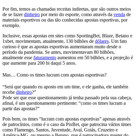
Por fim, temos as chamadas receitas indiretas, que são outros meios
de se fazer
dinheiro
por meio do esporte, como através
da
venda
de
materiais esportivos ou das tão conhecidas apostas esportivas, por
exemplo.
Inclusive
, essas apostas em sites como SportingBet, Blaze, Betano e
1xbet, movimentam, atualmente, 130 bilhões de
dólares
.
Um fato
curioso é que as apostas esportivas aumentaram muito desde o
período da pandemia. Se antes, movimentavam 80 bilhões,
atualmente esse
faturamento
aumentou em 50 bilhões, e a projeção é
que aumente para 200 bi daqui 5 anos.
Mas… Como os times lucram com apostas esportivas?
“Será que quando eu aposto em um time, e ele ganha, ele também
recebe
dinheiro
?”
Pode ser que esse questionamento já tenha passado pela sua cabeça,
afinal, é um questionamento pertinente: “como os times lucram a
partir das apostas?”
Pois bem,
os times “lucram com apostas esportivas” apenas através
de patrocínios, como é o caso da PixBet, que patrocina vários times
como Flamengo, Santos, Juventude, Avaí, Goiás, Cruzeiro e
América-MG, ou mesmo a Betano, que é patrocinadora master do