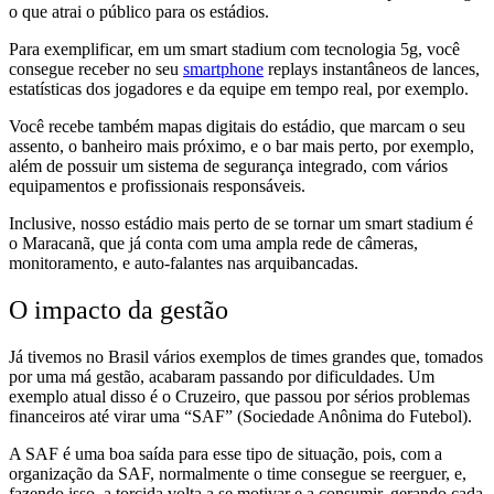
o que atrai o público para os estádios.
Para exemplificar, em um
smart stadium
com tecnologia 5g, você
consegue
receber no seu
smartphone
replays instantâneos de lances,
estatísticas dos jogadores e da equipe em tempo real,
por exemplo.
Você recebe também
mapas digitais do estádio, que marcam o seu
assento, o banheiro mais próximo, e o bar mais perto,
por exemplo,
além de
possuir um sistema de segurança integrado, com vários
equipamentos e profissionais responsáveis.
Inclusive, nosso estádio mais perto de se tornar um
smart stadium
é
o Maracanã, que já conta com uma
ampla rede de câmeras,
monitoramento, e auto-falantes nas arquibancadas.
O impacto da gestão
Já tivemos no Brasil vários exemplos de
times grandes que, tomados
por uma má gestão, acabaram passando por dificuldades. Um
exemplo atual disso é o Cruzeiro, que passou por sérios problemas
financeiros até virar uma “SAF” (Sociedade Anônima do Futebol).
A SAF é uma
boa saída para esse tipo de situação,
pois, com a
organização da SAF, normalmente
o time consegue se reerguer, e,
fazendo isso, a torcida volta a se motivar e a consumir, gerando cada