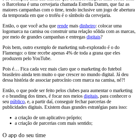
o Barcelona é uma cervejaria chamada Estrella Damm, que faz
as
maiores campanhas com o time, tendo inclusive um jogo de abertura
da temporada em que o troféu é o símbolo da cervejaria.
Então,
o que você acha que
rende
mais
dinheiro
: colocar uma
logomarca na camisa ou construir uma relação sólida com as marcas,
por meio de grandes campanhas e entregas
digitais
?
Pois bem,
outro exemplo de marketing sub-explorado é o do
Flamengo:
o time recebe
apenas 4% de toda a grana que eles
produzem pelo YouTube.
Pois é… Fica cada vez mais claro que
o marketing do futebol
brasileiro ainda tem muito o que crescer no mundo digital.
Já deu
dessa história de associar patrocínio com marca na camisa, né?!
Então, o que pode ser feito pelos clubes para
aumentar o marketing
e o branding dos times, é focar nos meios
digitais
, para conhecer o
seu
público
, e, a partir daí, conseguir fechar parcerias de
publicidades digitais.
Existem duas grandes estratégias para isso:
a criação de um aplicativo próprio;
a criação de parcerias com mais sentido;
O app do seu time