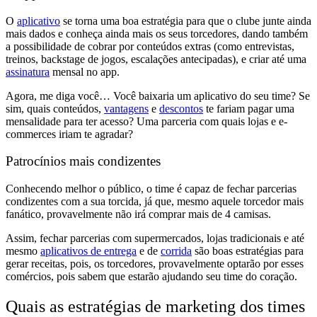
O
aplicativo
se torna uma boa estratégia para que o
clube junte ainda
mais dados e conheça ainda mais os seus torcedores,
dando também
a possibilidade de
cobrar por conteúdos extras
(como entrevistas,
treinos, backstage de jogos, escalações antecipadas), e
criar até uma
assinatura
mensal no app.
Agora, me diga você… Você baixaria um aplicativo do seu time? Se
sim,
quais conteúdos,
vantagens
e
descontos
te fariam pagar uma
mensalidade para ter acesso? Uma parceria com quais lojas e e-
commerces iriam te agradar?
Patrocínios mais condizentes
Conhecendo melhor o público, o time é capaz de
fechar parcerias
condizentes com a sua torcida,
já que,
mesmo aquele torcedor mais
fanático, provavelmente não irá comprar mais de 4 camisas.
Assim, fechar parcerias com
supermercados, lojas tradicionais e até
mesmo
aplicativos de entrega
e de
corrida
são boas estratégias para
gerar receitas, pois, os torcedores, provavelmente optarão por esses
comércios, pois sabem que estarão ajudando seu time do coração.
Quais as estratégias de marketing dos times