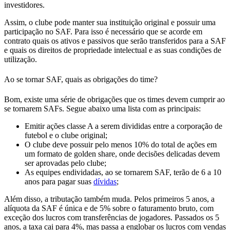
investidores.
Assim, o clube pode
manter sua instituição original e possuir uma
participação no SAF.
Para isso é necessário que se acorde em
contrato
quais os ativos e passivos que serão transferidos para a SAF
e quais os direitos de propriedade intelectual e as suas condições de
utilização.
Ao se tornar SAF, quais as obrigações do time?
Bom, existe uma série de
obrigações que os times devem cumprir ao
se tornarem SAFs.
Segue abaixo uma lista com as principais:
Emitir ações classe A a serem divididas entre a corporação de
futebol e o clube original;
O clube deve possuir pelo menos 10% do total de ações em
um formato de
golden share
, onde decisões delicadas devem
ser aprovadas pelo clube;
As equipes endividadas, ao se tornarem SAF, terão de 6 a 10
anos para pagar suas
dívidas
;
Além disso,
a tributação também muda.
Pelos
primeiros 5 anos, a
alíquota da SAF é única e de 5% sobre o faturamento bruto, com
exceção dos lucros com transferências de jogadores. Passados os 5
anos, a taxa cai para 4%, mas passa a englobar os lucros com vendas