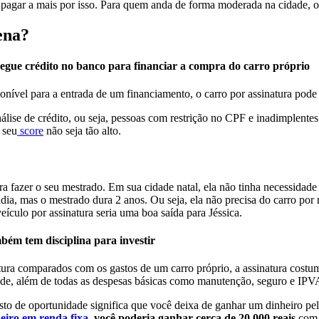
ue pagar a mais por isso. Para quem anda de forma moderada na cidade, 
ena?
egue crédito no banco para financiar a compra do carro próprio
ponível para a entrada de um financiamento, o carro por assinatura pod
nálise de crédito, ou seja, pessoas com restrição no CPF e inadimplente
 seu
score
não seja tão alto.
fazer o seu mestrado. Em sua cidade natal, ela não tinha necessidade de
adia, mas o mestrado dura 2 anos. Ou seja, ela não precisa do carro po
eículo por assinatura seria uma boa saída para Jéssica.
bém tem disciplina para investir
tura comparados com os gastos de um carro próprio, a assinatura cost
ade, além de todas as despesas básicas como manutenção, seguro e IPV
sto de oportunidade significa que você deixa de ganhar um dinheiro pel
heiro em renda fixa
, você poderia ganhar cerca de 20.000 reais
com 