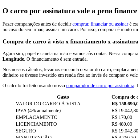
O carro por assinatura vale a pena finan
Fazer comparações antes de decidir
comprar, financiar ou assinar
é ess
no caso do seu irmão, assinar um carro. Por isso, comparar é muito im
Compra de carro à vista x financiamento x assinatura
Agora sim, papel e caneta na mão e vamos aàs contas. Nessa compara
Longitude
. O financiamento é sem entrada.
Nos nossos cálculos, levamos em conta o valor do carro, emplacamento
dinheiro se tivesse investido em renda fixa ao invés de comprar o veíc
O calculo foi feito usando nosso
comparador de carro por assinatura
.
Gasto
Compra de c
VALOR DO CARRO À VISTA
R$ 158.690,
IPVA (4% anualmente)
R$ 19.042,8
EMPLACAMENTO
R$ 170,00
LICENCIAMENTO
R$ 480,00
SEGURO
R$ 19.042,8
MANUTENÇÃO
R$ 4.760,70