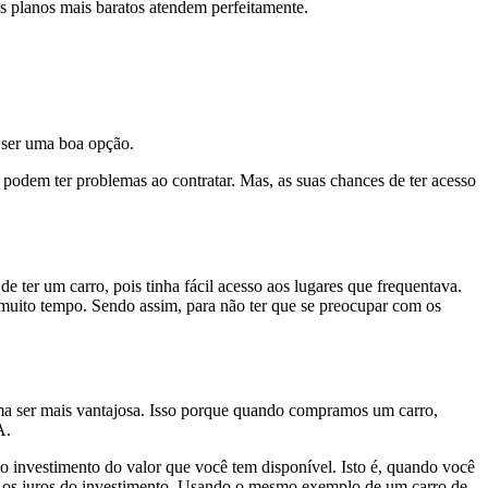
os planos mais baratos atendem perfeitamente.
e ser uma boa opção.
s podem ter problemas ao contratar. Mas, as suas chances de ter acesso
 ter um carro, pois tinha fácil acesso aos lugares que frequentava.
r muito tempo. Sendo assim, para não ter que se preocupar com os
uma ser mais vantajosa. Isso porque quando compramos um carro,
A.
o investimento do valor que você tem disponível. Isto é, quando você
os juros do investimento. Usando o mesmo exemplo de um carro de