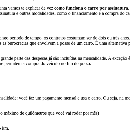
unta vamos te explicar de vez
como funciona o carro por assinatura.
ssinatura e outras modalidades, como o financiamento e a compra do car
ongo período de tempo, os contratos costumam ser de dois ou três anos
as burocracias que envolvem a posse de um carro. É uma alternativa p
 e grande parte das despesas já são incluídas na mensalidade. A exceçã
que permitem a compra do veículo no fim do prazo.
salidade: você faz um pagamento mensal e usa o carro. Ou seja, na mod
 o máximo de quilômetros que você vai rodar por mês)
o km.