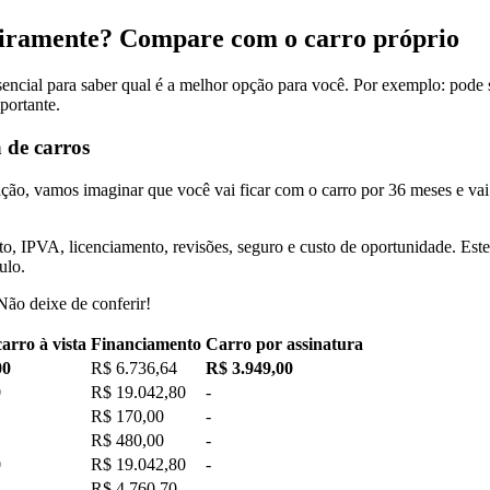
ceiramente? Compare com o carro próprio
encial para saber qual é a melhor opção para você. Por exemplo: pode s
portante.
 de carros
ção, vamos imaginar que você vai ficar com o carro por 36 meses e va
, IPVA, licenciamento, revisões, seguro e custo de oportunidade. Este
ulo.
 Não deixe de conferir!
arro à vista
Financiamento
Carro por assinatura
00
R$ 6.736,64
R$ 3.949,00
0
R$ 19.042,80
-
R$ 170,00
-
R$ 480,00
-
0
R$ 19.042,80
-
R$ 4.760,70
-