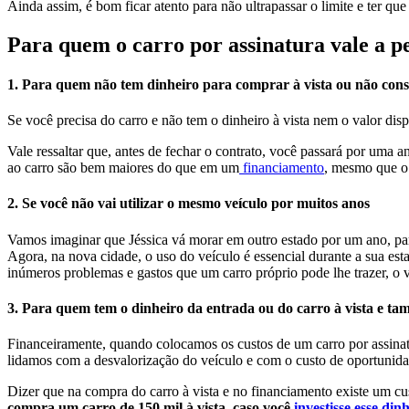
Ainda assim, é bom ficar atento para não ultrapassar o limite e ter q
Para quem o carro por assinatura vale a p
1. Para quem não tem dinheiro para comprar à vista ou não cons
Se você precisa do carro e não tem o dinheiro à vista nem o valor dis
Vale ressaltar que, antes de fechar o contrato, você passará por uma a
ao carro são bem maiores do que em um
financiamento
, mesmo que o
2. Se você não vai utilizar o mesmo veículo por muitos anos
Vamos imaginar que Jéssica vá morar em outro estado por um ano, para 
Agora, na nova cidade, o uso do veículo é essencial durante a sua est
inúmeros problemas e gastos que um carro próprio pode lhe trazer, o v
3. Para quem tem o dinheiro da entrada ou do carro à vista e tam
Financeiramente, quando colocamos os custos de um carro por assina
lidamos com a desvalorização do veículo e com o custo de oportunid
Dizer que na compra do carro à vista e no financiamento existe um cu
compra um carro de 150 mil à vista, caso você
investisse esse din