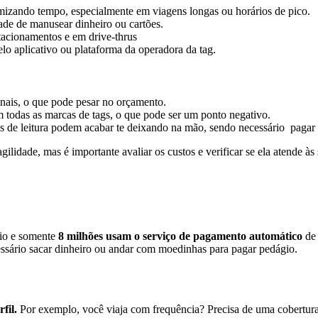
omizando tempo, especialmente em viagens longas ou horários de pico.
ade de manusear dinheiro ou cartões.
acionamentos e em drive-thrus
lo aplicativo ou plataforma da operadora da tag.
onais, o que pode pesar no orçamento.
m todas as marcas de tags, o que pode ser um ponto negativo.
as de leitura podem acabar te deixando na mão, sendo necessário pagar
lidade, mas é importante avaliar os custos e verificar se ela atende às
io e somente
8 milhões usam o serviço de pagamento automático
de 
cessário sacar dinheiro ou andar com moedinhas para pagar pedágio.
fil.
Por exemplo, você viaja com frequência? Precisa de uma cobertura 