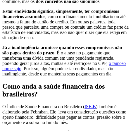
confunde, mas
os dois conceitos não são sinônimos
.
Estar endividado significa, simplesmente, ter compromissos
financeiros assumidos
, como um financiamento imobiliário ou até
mesmo a fatura do cartão de crédito. Em outras palavras, toda
pessoa que parcelou uma compra ou contraiu um crédito faz parte da
estatística de endividados, mas isso não quer dizer que ela esteja em
situação de risco.
Já a inadimplência acontece quando esses compromissos não
são pagos dentro do prazo
. É o atraso no pagamento que
transforma uma dívida comum em uma pendência registrada,
podendo gerar juros altos, multas e até restrições no CPF,
o famoso
nome sujo
. Por isso, alguém pode estar endividado, mas não
inadimplente, desde que mantenha seus pagamentos em dia.
Como anda a saúde financeira dos
brasileiros?
O Índice de Saúde Financeira do Brasileiro (
ISF-B
) também é
elaborado pela Febraban. Ele leva em consideração questões como
aperto financeiro, dificuldade para pagar as contas, pressão sobre o
orçamento e a sobra no fim do mês.