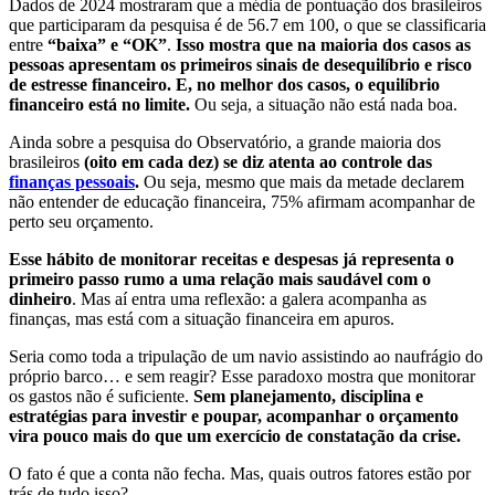
Dados de 2024 mostraram que a média de pontuação dos brasileiros
que participaram da pesquisa é de 56.7 em 100, o que se classificaria
entre
“baixa” e “OK”
.
Isso mostra que na maioria dos casos as
pessoas apresentam os primeiros sinais de desequilíbrio e risco
de estresse financeiro. E, no melhor dos casos, o equilíbrio
financeiro está no limite.
Ou seja, a situação não está nada boa.
Ainda sobre a pesquisa do Observatório, a grande maioria dos
brasileiros
(oito em cada dez) se diz atenta ao controle das
finanças pessoais
.
Ou seja, mesmo que mais da metade declarem
não entender de educação financeira, 75% afirmam acompanhar de
perto seu orçamento.
Esse hábito de monitorar receitas e despesas já representa o
primeiro passo rumo a uma relação mais saudável com o
dinheiro
. Mas aí entra uma reflexão: a galera acompanha as
finanças, mas está com a situação financeira em apuros.
Seria como toda a tripulação de um navio assistindo ao naufrágio do
próprio barco… e sem reagir? Esse paradoxo mostra que monitorar
os gastos não é suficiente.
Sem planejamento, disciplina e
estratégias para investir e poupar, acompanhar o orçamento
vira pouco mais do que um exercício de constatação da crise.
O fato é que a conta não fecha. Mas, quais outros fatores estão por
trás de tudo isso?