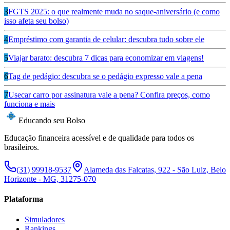
3
FGTS 2025: o que realmente muda no saque-aniversário (e como
isso afeta seu bolso)
4
Empréstimo com garantia de celular: descubra tudo sobre ele
5
Viajar barato: descubra 7 dicas para economizar em viagens!
6
Tag de pedágio: descubra se o pedágio expresso vale a pena
7
Usecar carro por assinatura vale a pena? Confira preços, como
funciona e mais
Educando seu Bolso
Educação financeira acessível e de qualidade para todos os
brasileiros.
(31) 99918-9537
Alameda das Falcatas, 922 - São Luiz, Belo
Horizonte - MG, 31275-070
Plataforma
Simuladores
Rankings