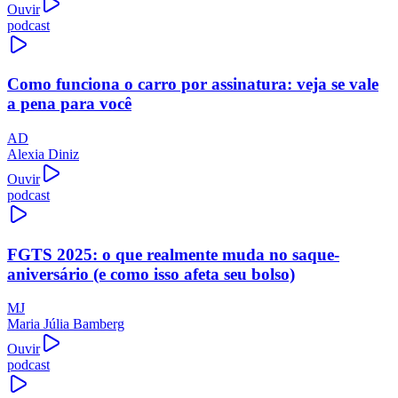
Ouvir
podcast
Como funciona o carro por assinatura: veja se vale
a pena para você
AD
Alexia Diniz
Ouvir
podcast
FGTS 2025: o que realmente muda no saque-
aniversário (e como isso afeta seu bolso)
MJ
Maria Júlia Bamberg
Ouvir
podcast