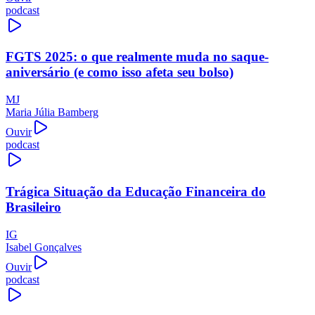
podcast
FGTS 2025: o que realmente muda no saque-
aniversário (e como isso afeta seu bolso)
MJ
Maria Júlia Bamberg
Ouvir
podcast
Trágica Situação da Educação Financeira do
Brasileiro
IG
Isabel Gonçalves
Ouvir
podcast