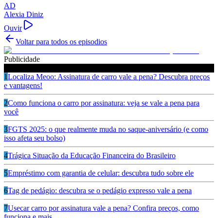
AD
Alexia Diniz
Ouvir
Voltar para todos os episodios
Publicidade
Ouça também
1
Localiza Meoo: Assinatura de carro vale a pena? Descubra preços
e vantagens!
2
Como funciona o carro por assinatura: veja se vale a pena para
você
3
FGTS 2025: o que realmente muda no saque-aniversário (e como
isso afeta seu bolso)
4
Trágica Situação da Educação Financeira do Brasileiro
5
Empréstimo com garantia de celular: descubra tudo sobre ele
6
Tag de pedágio: descubra se o pedágio expresso vale a pena
7
Usecar carro por assinatura vale a pena? Confira preços, como
funciona e mais