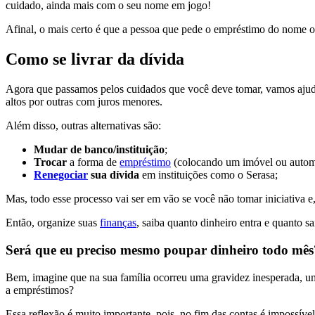
cuidado, ainda mais com o seu nome em jogo!
Afinal, o mais certo é que a pessoa que pede o empréstimo do nome ou 
Como se livrar da dívida
Agora que passamos pelos cuidados que você deve tomar, vamos ajudar 
altos por outras com juros menores.
Além disso, outras alternativas são:
Mudar de banco/instituição
;
Trocar
a forma de
empréstimo
(colocando um imóvel ou autom
Renegociar
sua dívida
em instituições como o Serasa;
Mas, todo esse processo vai ser em vão se você não tomar iniciativa
Então, organize suas
finanças
, saiba quanto dinheiro entra e quanto
Será que eu preciso mesmo poupar dinheiro todo mê
Bem, imagine que na sua família ocorreu uma gravidez inesperada, 
a empréstimos?
Essa reflexão é muito importante, pois, no fim das contas é impossíve