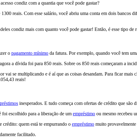
em acesso condiz com a quantia que você pode gastar?
1300 reais. Com esse salário, você abriu uma conta em dois bancos dif
ite deles condiz mais com quanto você pode gastar! Então, é esse tipo de
azer o
pagamento mínimo
da fatura. Por exemplo, quando você tem uma 
agora a dívida foi para 850 reais. Sobre os 850 reais começaram a incid
 vai se multiplicando e é aí que as coisas desandam. Para ficar mais cla
.054,43 reais!
réstimos
inesperados. E tudo começa com ofertas de crédito que são di
foi escolhido para a liberação de um
empréstimo
ou mesmo recebeu u
de crédito: quem está te empurrando o
empréstimo
muito provavelmente 
amente facilitado.