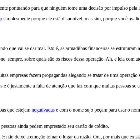
mente pontuando para que ninguém tome uma decisão por impulso pela in
o
simplesmente porque ele está disponível, mas sim, porque você avali
o que vai se dar mal. Isto é, as armadilhas financeiras se estruturam
ne, sempre, sobre quais são os riscos dessa operação. Ah, e leia com at
itas empresas fazem propagandas alegando se tratar de uma operação s
ões e é justamente a falta de atenção que faz com que muitas pessoas s
soas que estejam
negativadas
e com o nome sujo peçam para usar o nome d
s pessoas ainda pedem emprestado seu cartão de crédito.
a é: não deixe a emoção tomar o lugar da razão. Ora, por mais que exi