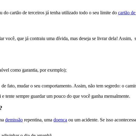
do cartão de terceiros já tenha utilizado todo o seu limite do
cartão de
você, que já contraiu uma dívida, mas deseja se livrar dela! Assim, se
óvel como garantia, por exemplo);
 e, de fato, mudar o seu comportamento. Assim, não tem segredo: o cam
 sai e tente sempre guardar um pouco do que você ganha mensalmente.
s?
uma
demissão
repentina, uma
doença
ou um acidente. Se isso acontecesse
l adivinhar o dia de amanhã.