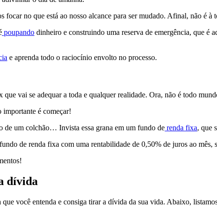
s focar no que está ao nosso alcance para ser mudado. Afinal, não é à 
é
poupando
dinheiro e construindo uma reserva de emergência, que é aq
cia
e aprenda todo o raciocínio envolto no processo.
or x que vai se adequar a toda e qualquer realidade. Ora, não é todo mu
o importante é começar!
ixo de um colchão… Invista essa grana em um fundo de
renda fixa
, que 
u fundo de renda fixa com uma rentabilidade de 0,50% de juros ao mês, s
imentos!
da dívida
 que você entenda e consiga tirar a dívida da sua vida. Abaixo, listamo