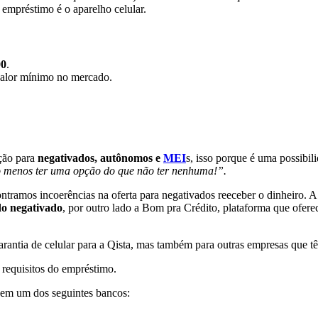
o empréstimo é o aparelho celular.
00
.
 valor mínimo no mercado.
ção para
negativados,
autônomos e
MEI
s, isso porque é uma possibil
 menos ter uma opção do que não ter nenhuma!”.
ontramos incoerências na oferta para negativados reeceber o dinheiro. A
do negativado
, por outro lado a Bom pra Crédito, plataforma que ofere
antia de celular para a Qista, mas também para outras empresas que têm
 requisitos do empréstimo.
em um dos seguintes bancos: