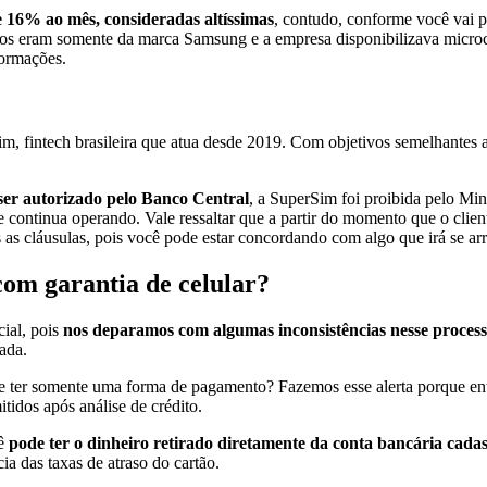
de 16% ao mês, consideradas altíssimas
, contudo, conforme você vai p
eitos eram somente da marca Samsung e a empresa disponibilizava micr
formações.
im, fintech brasileira que atua desde 2019. Com objetivos semelhantes
ser autorizado pelo Banco Central
, a SuperSim foi proibida pelo Min
continua operando. Vale ressaltar que a partir do momento que o client
as as cláusulas, pois você pode estar concordando com algo que irá se a
om garantia de celular?
ial, pois
nos deparamos com algumas inconsistências nesse process
zada.
ue ter somente uma forma de pagamento? Fazemos esse alerta porque ent
itidos após análise de crédito.
nê
pode ter o dinheiro retirado diretamente da conta bancária cada
ia das taxas de atraso do cartão.