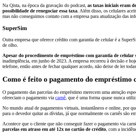
Na Qista, na época da gravação do podcast,
as taxas iniciais eram 
possibilidade de renegociar essa taxa
. Além disso, os celulares ac
mas não conseguimos contato com a empresa para atualização das in
SuperSim
Outra empresa que oferece crédito com garantia de celular é a SuperS
de olho.
Apesar do procedimento de empréstimo com garantia de celular
inadimplência, em junho de 2023. A empresa recorreu à decisão e hoje 
telefone, então antes de fechar qualquer acordo, não deixe de ler tod
Como é feito o pagamento do empréstimo c
O pagamento das parcelas do empréstimo merecem uma atenção espec
ofereciam o pagamento via
carnê
, que é uma forma quase nunca utili
No mundo atual de pagamentos virtuais, instantâneos e online, por q
para o devedor quitar as dívidas, já que normalmente os carnês são em
Acontece que o cliente que não conseguir fazer o pagamento via car
parcelas em atraso em até 12x no cartão de crédito
, com a incidênc