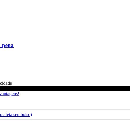
a pena
icidade
 vantagens!
 afeta seu bolso)