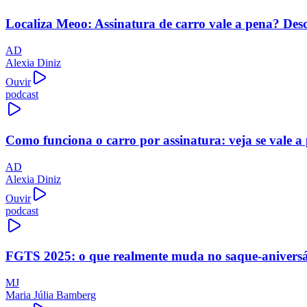
Localiza Meoo: Assinatura de carro vale a pena? Des
AD
Alexia Diniz
Ouvir
podcast
Como funciona o carro por assinatura: veja se vale a
AD
Alexia Diniz
Ouvir
podcast
FGTS 2025: o que realmente muda no saque-aniversári
MJ
Maria Júlia Bamberg