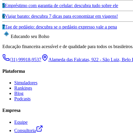
5
Empréstimo com garantia de celular: descubra tudo sobre ele
6
Viajar barato: descubra 7 dicas para economizar em viagens!
7
Tag de pedágio: descubra se o pedágio expresso vale a pena
Educando seu Bolso
Educação financeira acessível e de qualidade para todos os brasileiros
(31) 99918-9537
Alameda das Falcatas, 922 - São Luiz, Belo
Plataforma
Simuladores
Rankings
Blog
Podcasts
Empresa
Equipe
Consultoria