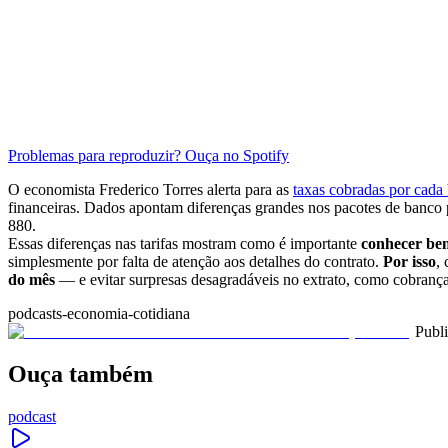
Problemas para reproduzir? Ouça no Spotify
O economista Frederico Torres alerta para as
taxas cobradas por cada
financeiras. Dados apontam diferenças grandes nos pacotes de banco
880.
Essas diferenças nas tarifas mostram como é importante
conhecer bem
simplesmente por falta de atenção aos detalhes do contrato.
Por isso
,
do mês
— e evitar surpresas desagradáveis no extrato, como cobrança
podcasts-economia-cotidiana
Publ
Ouça também
podcast