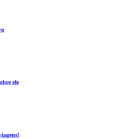
ro
obre ele
viagens!