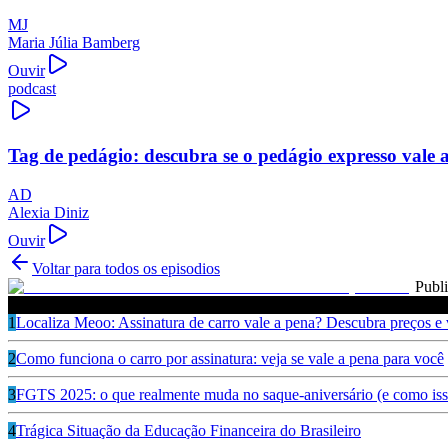
MJ
Maria Júlia Bamberg
Ouvir
podcast
Tag de pedágio: descubra se o pedágio expresso vale 
AD
Alexia Diniz
Ouvir
Voltar para todos os episodios
Publ
Ouça também
1
Localiza Meoo: Assinatura de carro vale a pena? Descubra preços e
2
Como funciona o carro por assinatura: veja se vale a pena para você
3
FGTS 2025: o que realmente muda no saque-aniversário (e como isso
4
Trágica Situação da Educação Financeira do Brasileiro