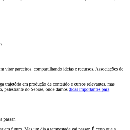
o?
 virar parceiros, compartilhando ideias e recursos. Associações de
a trajetória em produção de conteúdo e cursos relevantes, mas
o, palestrante do Sebrae, onde damos
dicas importantes para
a passar.
sar em futuro. Mas um dia a tempestade vai passar. É certo que a