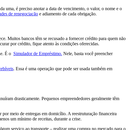
da uma, é preciso anotar a data de vencimento, o valor, o nome e o
dades de renegociação
e adiamento de cada obrigação.
rece. Muitos bancos têm se recusado a fornecer crédito para quem não
rar por crédito, fique atento às condições oferecidas.
de. É o
Simulador de Empréstimo.
Nele, basta você preencher
cebíveis
. Essa é uma operação que pode ser usada também em
diminuíram drasticamente. Pequenos empreendedores geralmente têm
 por meio de entregas em domicílio. A reestruturação financeira
enos um mínimo de receitas, durante a crise.
 algum serviço ao transporte – realizar uma compra no mercado para o