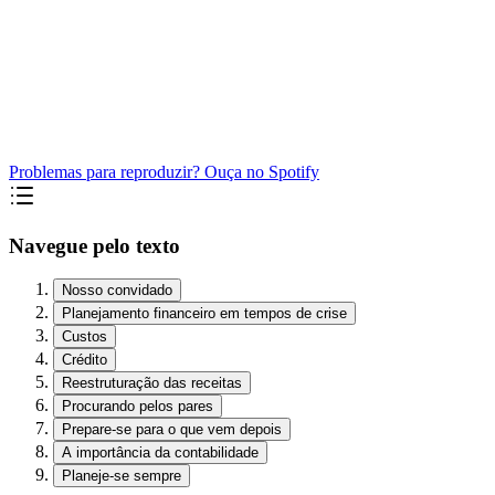
Problemas para reproduzir? Ouça no Spotify
Navegue pelo texto
Nosso convidado
Planejamento financeiro em tempos de crise
Custos
Crédito
Reestruturação das receitas
Procurando pelos pares
Prepare-se para o que vem depois
A importância da contabilidade
Planeje-se sempre