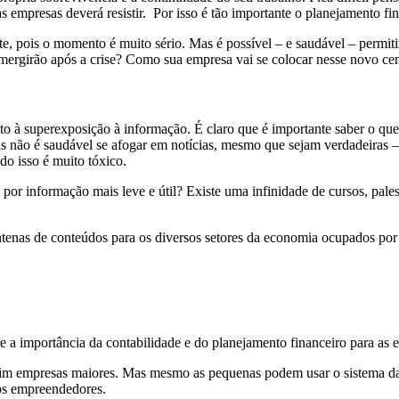
 empresas deverá resistir. Por isso é tão importante o planejamento f
 pois o momento é muito sério. Mas é possível – e saudável – permiti
emergirão após a crise? Como sua empresa vai se colocar nesse novo ce
 à superexposição à informação. É claro que é importante saber o qu
 não é saudável se afogar em notícias, mesmo que sejam verdadeiras – 
do isso é muito tóxico.
or informação mais leve e útil? Existe uma infinidade de cursos, palestr
entenas de conteúdos para os diversos setores da economia ocupados p
 a importância da contabilidade e do planejamento financeiro para as 
im empresas maiores. Mas mesmo as pequenas podem usar o sistema da s
nos empreendedores.