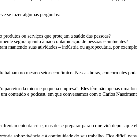
ve se fazer algumas perguntas:
 produtos ou serviços que protejam a saúde das pessoas?
amente segura quanto à não contaminação de pessoas e ambientes?
ham mantendo suas atividades – indústria ou agropecuária, por exempl
trabalham no mesmo setor econômico. Nessas horas, concorrentes podem
o parceiro da micro e pequena empresa”. Eles têm não apenas uma long
og, um conteúdo e podcast, em que conversamos com o Carlos Nasciment
frentamento da crise, mas de se preparar para o que virá depois que el
própria sobrevivência e à continuidade do seu trabalho. Fica difícil pen