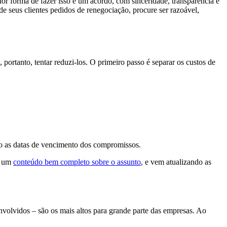
hor forma de fazer isso é um acordo, com sinceridade, transparência e
e seus clientes pedidos de renegociação, procure ser razoável,
 portanto, tentar reduzi-los. O primeiro passo é separar os custos de
o as datas de vencimento dos compromissos.
u um
conteúdo bem completo sobre o assunto
, e vem atualizando as
envolvidos – são os mais altos para grande parte das empresas. Ao