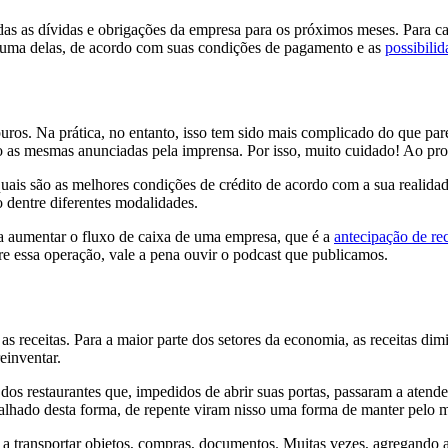
as as dívidas e obrigações da empresa para os próximos meses. Para ca
 uma delas, de acordo com suas condições de pagamento e as
possibili
puros. Na prática, no entanto, isso tem sido mais complicado do que pa
 as mesmas anunciadas pela imprensa. Por isso, muito cuidado! Ao procu
uais são as melhores condições de crédito de acordo com a sua realida
 dentre diferentes modalidades.
ra aumentar o fluxo de caixa de uma empresa, que é a
antecipação de re
re essa operação, vale a pena ouvir o podcast que publicamos.
 as receitas. Para a maior parte dos setores da economia, as receitas 
einventar.
s restaurantes que, impedidos de abrir suas portas, passaram a atender
abalhado desta forma, de repente viram nisso uma forma de manter pelo m
m a transportar objetos, compras, documentos. Muitas vezes, agregando