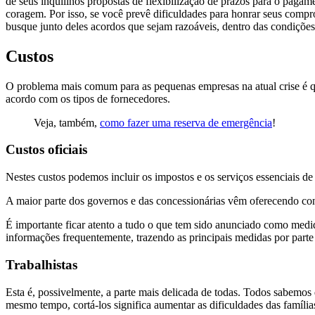
de seus inquilinos propostas de flexibilização de prazos para o pagam
coragem. Por isso, se você prevê dificuldades para honrar seus compr
busque junto deles acordos que sejam razoáveis, dentro das condições
Custos
O problema mais comum para as pequenas empresas na atual crise é 
acordo com os tipos de fornecedores.
Veja, também,
como fazer uma reserva de emergência
!
Custos oficiais
Nestes custos podemos incluir os impostos e os serviços essenciais de 
A maior parte dos governos e das concessionárias vêm oferecendo co
É importante ficar atento a tudo o que tem sido anunciado como med
informações frequentemente, trazendo as principais medidas por part
Trabalhistas
Esta é, possivelmente, a parte mais delicada de todas. Todos sabemos 
mesmo tempo, cortá-los significa aumentar as dificuldades das família