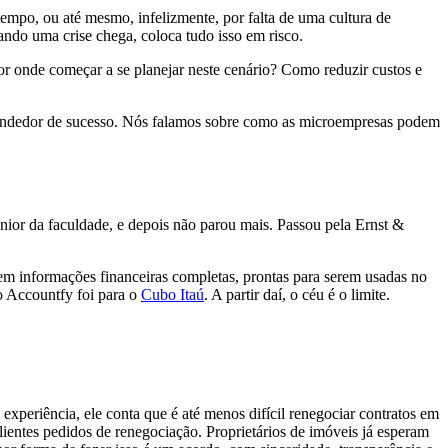
empo, ou até mesmo, infelizmente, por falta de uma cultura de
ando uma crise chega, coloca tudo isso em risco.
r onde começar a se planejar neste cenário? Como reduzir custos e
endedor de sucesso. Nós falamos sobre como as microempresas podem
or da faculdade, e depois não parou mais. Passou pela Ernst &
em informações financeiras completas, prontas para serem usadas no
o Accountfy foi para o
Cubo Itaú
. A partir daí, o céu é o limite.
xperiência, ele conta que é até menos difícil renegociar contratos em
clientes pedidos de renegociação. Proprietários de imóveis já esperam