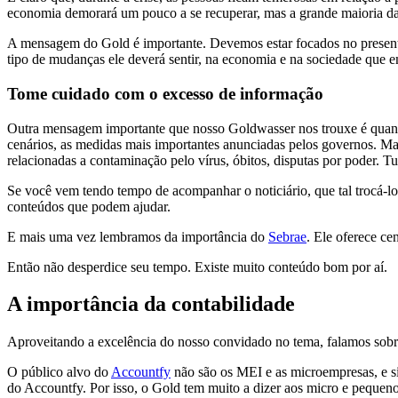
economia demorará um pouco a se recuperar, mas a grande maioria das
A mensagem do Gold é importante. Devemos estar focados no presente,
tipo de mudanças ele deverá sentir, na economia e na sociedade que 
Tome cuidado com o excesso de informação
Outra mensagem importante que nosso Goldwasser nos trouxe é quanto
cenários, as medidas mais importantes anunciadas pelos governos. Mas
relacionadas a contaminação pelo vírus, óbitos, disputas por poder. Tu
Se você vem tendo tempo de acompanhar o noticiário, que tal trocá-lo p
conteúdos que podem ajudar.
E mais uma vez lembramos da importância do
Sebrae
. Ele oferece c
Então não desperdice seu tempo. Existe muito conteúdo bom por aí.
A importância da contabilidade
Aproveitando a excelência do nosso convidado no tema, falamos sobre
O público alvo do
Accountfy
não são os MEI e as microempresas, e s
do Accountfy. Por isso, o Gold tem muito a dizer aos micro e peque