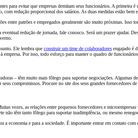
tes para evitar que empresas demitam seus funcionários. A primeira é
alho, com redução proporcional dos salários. As duas medidas estão be
es entre patrões e empregados geralmente são muito próximas. Isso tor
ma eventual redução de jornada, fale conosco. Será um prazer ajudar. 
overno.
sunto. Ele lembra que
construir um time de colaboradores
engajado é di
 à empresa. Por isso, todo esforço para manter o quadro de funcionários
uradoras – têm muito mais fôlego para suportar negociações. Algumas de
 seus compromissos. Procure no site dos seus grandes fornecedores de 
uitas vezes, as relações entre pequenos fornecedores e microempresas 
te não têm tanto fôlego para suportar inadimplência, ou mesmo renego
ra a economia e para a sociedade. É importante entrar em contato com e