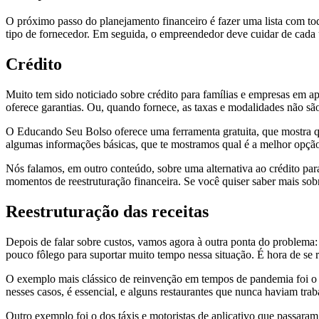
O próximo passo do planejamento financeiro é fazer uma lista com tod
tipo de fornecedor. Em seguida, o empreendedor deve cuidar de cada
Crédito
Muito tem sido noticiado sobre crédito para famílias e empresas em a
oferece garantias. Ou, quando fornece, as taxas e modalidades não são
O Educando Seu Bolso oferece uma ferramenta gratuita, que mostra q
algumas informações básicas, que te mostramos qual é a melhor opção
Nós falamos, em outro conteúdo, sobre uma alternativa ao crédito pa
momentos de reestruturação financeira. Se você quiser saber mais sob
Reestruturação das receitas
Depois de falar sobre custos, vamos agora à outra ponta do problema:
pouco fôlego para suportar muito tempo nessa situação. É hora de se r
O exemplo mais clássico de reinvenção em tempos de pandemia foi o do
nesses casos, é essencial, e alguns restaurantes que nunca haviam tr
Outro exemplo foi o dos táxis e motoristas de aplicativo que passara