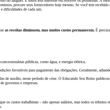
ento do aluguel. E todos têm interesse em resolver os problemas. A mel
omissos, procure seus fornecedores hoje mesmo. Se você tem recebido d
 e dificuldades de cada um.
que
as receitas diminuem, mas muitos custos permanecem.
É preciso,
concessionárias públicas, como água, e energia elétrica.
ndições favoráveis para pagamento das obrigações. Geralmente, adiand
idas de auxílio, nesse período de crise. O Educando Seu Bolso publico
e de governos e empresas.
que os custos trabalhistas – não apenas salários, mas todos os tributos 
s.