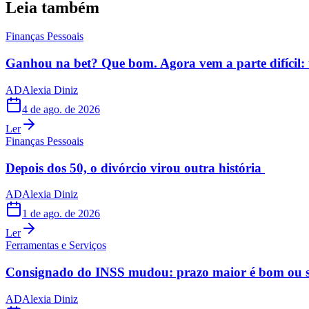
Leia também
Finanças Pessoais
Ganhou na bet? Que bom. Agora vem a parte difícil: 
AD
Alexia Diniz
4 de ago. de 2026
Ler
Finanças Pessoais
Depois dos 50, o divórcio virou outra história
AD
Alexia Diniz
1 de ago. de 2026
Ler
Ferramentas e Serviços
Consignado do INSS mudou: prazo maior é bom ou s
AD
Alexia Diniz