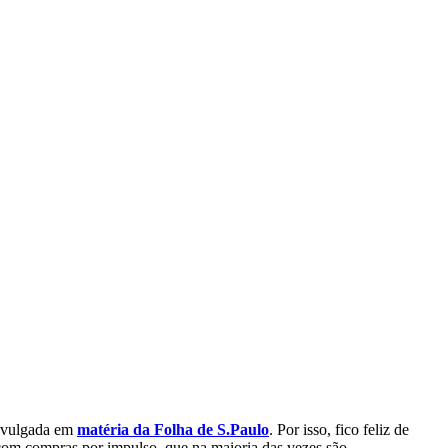
divulgada em
matéria da Folha de S.Paulo
. Por isso, fico feliz de
 com compras por impulso, que na maioria das vezes são