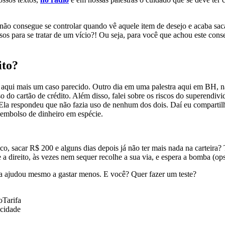
 não consegue se controlar quando vê aquele item de desejo e acaba sa
os para se tratar de um vício?! Ou seja, para você que achou este cons
ito?
o aqui mais um caso parecido. Outro dia em uma palestra aqui em BH,
o do cartão de crédito. Além disso, falei sobre os riscos do superendi
 Ela respondeu que não fazia uso de nenhum dos dois. Daí eu compartilh
esembolso de dinheiro em espécie.
o, sacar R$ 200 e alguns dias depois já não ter mais nada na carteira
a direito, às vezes nem sequer recolhe a sua via, e espera a bomba (ops,
e a ajudou mesmo a gastar menos. E você? Quer fazer um teste?
o
Tarifa
icidade