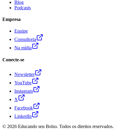
Blog
Podcasts
Empresa
Equipe
Consultoria
Na mídia
Conecte-se
Newsletter
YouTube
Instagram
X
Facebook
LinkedIn
© 2026
Educando seu Bolso
. Todos os direitos reservados.