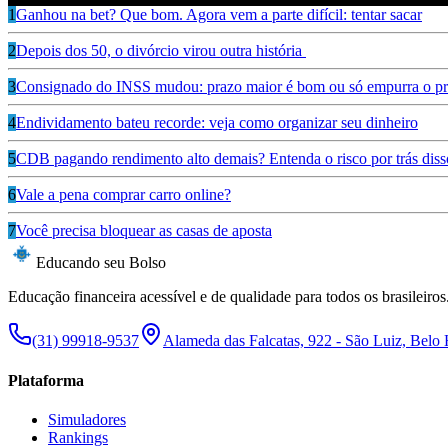
1
Ganhou na bet? Que bom. Agora vem a parte difícil: tentar sacar
2
Depois dos 50, o divórcio virou outra história
3
Consignado do INSS mudou: prazo maior é bom ou só empurra o pr
4
Endividamento bateu recorde: veja como organizar seu dinheiro
5
CDB pagando rendimento alto demais? Entenda o risco por trás diss
6
Vale a pena comprar carro online?
7
Você precisa bloquear as casas de aposta
Educando seu Bolso
Educação financeira acessível e de qualidade para todos os brasileiros
(31) 99918-9537
Alameda das Falcatas, 922 - São Luiz, Belo
Plataforma
Simuladores
Rankings