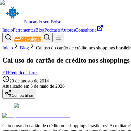
Educando seu Bolso
Início
Ferramentas
Blog
Podcasts
Autores
Consultoria
Newsletter
Início
Blog
Cai uso do cartão de crédito nos shoppings brasilei
Cai uso do cartão de crédito nos shoppings 
FT
Frederico Torres
29 de agosto de 2014
Atualizado em
5 de maio de 2026
Compartilhar
Caiu o uso do cartão de crédito nos shoppings brasileiros! Acredita
repercutir esta notícia, pois há algum tempo estamos divulgando em n