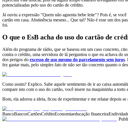
potencializadas pelo uso do cartão de crédito.
Já ouviu a expressão "Quem não aguenta bebe leite"? Pois é, se você
cartão em casa. Abstinência mesmo... Que tal? Não é esse um dos pass
foi.
O que o EsB acha do uso do cartão de créd
Além do programa de rádio, que se baseou em um caso concreto, cit
contra o crédito, uma servidora de lá perguntou o que eu achava do us
dos perigos do
excesso de uso mesmo do parcelamento sem juros
.
fez gastar mais, pelo simples fato de não ser tão concreto quanto o d
Como assim? Explico. Sabe aquele sentimento de ir ao caixa automátic
compare isto com o uso do cartão, você insere na maquininha a torto e 
Bom, ela adorou a ideia, ficou de experimentar e me relatar depois s
Banco
Bancos
Cartões
Crédito
Economia
educação financeira
Endividad
Publ