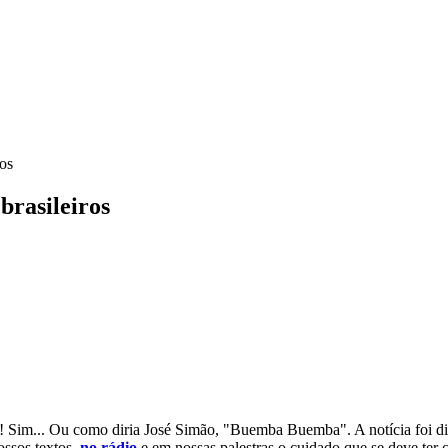
ros
brasileiros
m?! Sim... Ou como diria José Simão, "Buemba Buemba". A notícia foi 
ossos textos,
no rádio
e em nossas palestras o cuidado que se deve ter