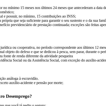
or no mínimo 15 meses nos últimos 24 meses que antecederam a data d
oméstico;
ial e possuir, no mínimo, 15 contribuições ao INSS;
rópria que seja suficiente para garantir o seu sustento e o da sua famíl
fício previdenciário de prestação continuada; exceções são feitas apen
urídica ou cooperativa, no período correspondente aos últimos 12 mes
nal objeto do defeso e que se dedicou à pesca, sem parar, durante o perí
a fonte de renda diferente da atividade pesqueira
idência Social ou da Assistência Social, com exceção do auxílio-acide
ção análoga à escravidão.
xceto auxílio-acidente e pensão por morte;
guro Desemprego?
es que você já pediu o seguro: