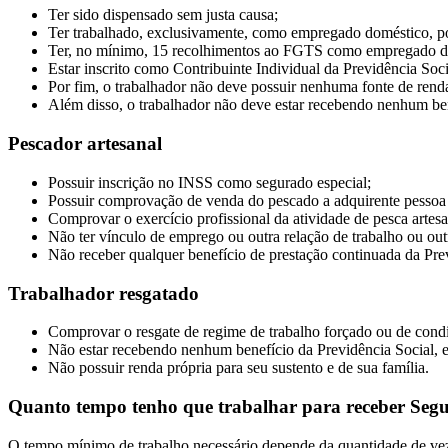
Ter sido dispensado sem justa causa;
Ter trabalhado, exclusivamente, como empregado doméstico, p
Ter, no mínimo, 15 recolhimentos ao FGTS como empregado d
Estar inscrito como Contribuinte Individual da Previdência Soc
Por fim, o trabalhador não deve possuir nenhuma fonte de renda p
Além disso, o trabalhador não deve estar recebendo nenhum bene
Pescador artesanal
Possuir inscrição no INSS como segurado especial;
Possuir comprovação de venda do pescado a adquirente pessoa j
Comprovar o exercício profissional da atividade de pesca artesa
Não ter vínculo de emprego ou outra relação de trabalho ou outr
Não receber qualquer benefício de prestação continuada da Prev
Trabalhador resgatado
Comprovar o resgate de regime de trabalho forçado ou de condi
Não estar recebendo nenhum benefício da Previdência Social, e
Não possuir renda própria para seu sustento e de sua família.
Quanto tempo tenho que trabalhar para receber Se
O tempo mínimo de trabalho necessário depende da quantidade de vez