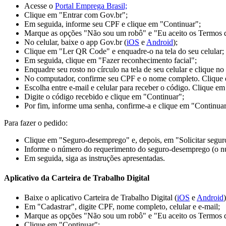
Acesse o
Portal Emprega Brasil;
Clique em "Entrar com Gov.br";
Em seguida, informe seu CPF e clique em "Continuar";
Marque as opções "Não sou um robô" e "Eu aceito os Termos de
No celular, baixe o app Gov.br (
iOS
e
Android
);
Clique em "Ler QR Code" e enquadre-o na tela do seu celular;
Em seguida, clique em "Fazer reconhecimento facial";
Enquadre seu rosto no círculo na tela de seu celular e clique no 
No computador, confirme seu CPF e o nome completo. Clique 
Escolha entre e-mail e celular para receber o código. Clique e
Digite o código recebido e clique em "Continuar";
Por fim, informe uma senha, confirme-a e clique em "Continuar
Para fazer o pedido:
Clique em "Seguro-desemprego" e, depois, em "Solicitar segu
Informe o número do requerimento do seguro-desemprego (o núme
Em seguida, siga as instruções apresentadas.
Aplicativo da Carteira de Trabalho Digital
Baixe o aplicativo Carteira de Trabalho Digital (
iOS
e
Android
)
Em "Cadastrar", digite CPF, nome completo, celular e e-mail;
Marque as opções "Não sou um robô" e "Eu aceito os Termos de
Clique em "Continuar";