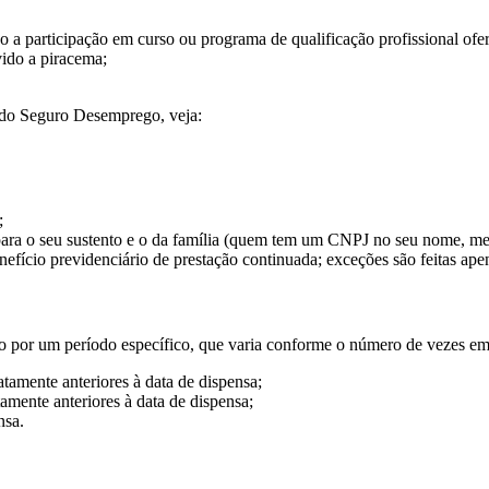
o a participação em curso ou programa de qualificação profissional of
vido a piracema;
o do Seguro Desemprego, veja:
;
 para o seu sustento e o da família (quem tem um CNPJ no seu nome, me
fício previdenciário de prestação continuada; exceções são feitas apen
do por um período específico, que varia conforme o número de vezes em q
tamente anteriores à data de dispensa;
amente anteriores à data de dispensa;
nsa.