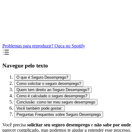
Problemas para reproduzir? Ouça no Spotify
Navegue pelo texto
O que é Seguro Desemprego?
Como solicitar o seguro desemprego?
Quem tem direito ao Seguro Desemprego?
Como é calculado o seguro desemprego?
Conclusão: como ter meu seguro desemprego
Você também pode gostar:
Perguntas Frequentes sobre Seguro Desemprego
Você precisa
solicitar seu seguro desemprego
e
não sabe por onde
parecer complicado, mas podemos te ajudar a entender esse processo.