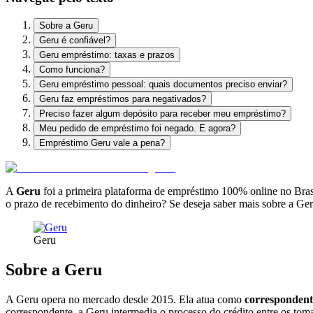
Sobre a Geru
Geru é confiável?
Geru empréstimo: taxas e prazos
Como funciona?
Geru empréstimo pessoal: quais documentos preciso enviar?
Geru faz empréstimos para negativados?
Preciso fazer algum depósito para receber meu empréstimo?
Meu pedido de empréstimo foi negado. E agora?
Empréstimo Geru vale a pena?
A
Geru
foi a primeira plataforma de empréstimo 100% online no Bras
o prazo de recebimento do dinheiro? Se deseja saber mais sobre a Geru
Geru
Sobre a Geru
A Geru opera no mercado desde 2015. Ela atua como
correspondent
correspondente, a Geru intermedia o processo do crédito entre os toma