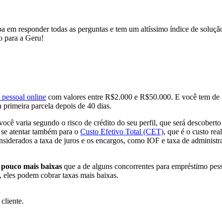
a em responder todas as perguntas e tem um altíssimo índice de soluçã
vo para a Geru!
 pessoal online
com valores entre R$2.000 e R$50.000. E você tem de 1 
 primeira parcela depois de 40 dias.
ocê varia segundo o risco de crédito do seu perfil, que será descober
e se atentar também para o
Custo Efetivo Total (CET)
, que é o custo re
nsiderados a taxa de juros e os encargos, como IOF e taxa de administr
pouco mais baixas
que a de alguns concorrentes para empréstimo pessoa
, eles podem cobrar taxas mais baixas.
cliente.