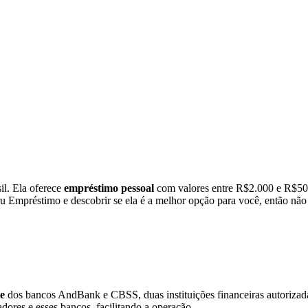
il. Ela oferece
empréstimo pessoal
com valores entre R$2.000 e R$50.
 Empréstimo e descobrir se ela é a melhor opção para você, então não d
e
dos bancos AndBank e CBSS, duas instituições financeiras autorizad
dores e esses bancos, facilitando a operação.