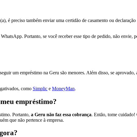
a), é preciso também enviar uma certidão de casamento ou declaração d
WhatsApp. Portanto, se você receber esse tipo de pedido, não envie, po
eguir um empréstimo na Geru são menores. Além disso, se aprovado, as
negativados, como
Simplic
e
MoneyMan
.
r meu empréstimo?
stimo. Portanto,
a Geru não faz essa cobrança
. Então, tome cuidado! 
lguém que não pertence à empresa.
agora?