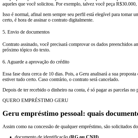
aqueles que você solicitou. Por exemplo, talvez você peça R$30.000,
Isso é normal, afinal nem sempre seu perfil está elegível para tomar u
certo, é hora de assinar o contrato digitalmente.
5. Envio de documentos
Contrato assinado, você precisará comprovar os dados preenchidos an
próximo tópico do texto.
6. Aguarde a aprovação do crédito
E
ssa fase dura cerca de 10 dias. Pois, a Geru analisará a sua propo
estiver tudo certo. Caso contrário, o contrato será cancelado.
Depois de ter recebido o dinheiro na conta, é só pagar as parcelas no
QUERO EMPRÉSTIMO GERU
Geru empréstimo pessoal: quais documento
Assim como na concessão de qualquer empréstimo, são solicitados doc
documento de identificação
(RG ou CNH)