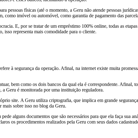
o para pessoas físicas (até o momento, a Geru não atende pessoas jurídic
bem, como imóvel ou automóvel, como garantia de pagamento das parcel
acia. E, por se tratar de um empréstimo 100% online, todas as etapas 
o, isso representa mais comodidade para o cliente.
efere à segurança da operação. Afinal, na internet existe muita promessa
tuar, bem como os dois bancos da qual ela é correspondente. Afinal, to
é, a Geru é monitorada por uma instituição reguladora.
róprio site. A Geru utiliza criptografia, que implica em grande seguran
r mais sobre isso no blog da Geru.
u pede alguns documentos que são necessários para que ela faça sua anál
m claros os procedimentos realizados pela Geru com seus dados cadastrad