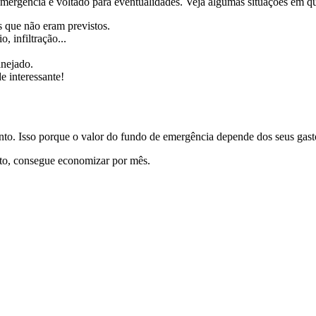
emergência é voltado para eventualidades. Veja algumas situações em qu
 que não eram previstos.
 infiltração...
anejado.
 interessante!
to. Isso porque o valor do fundo de emergência depende dos seus gasto
fato, consegue economizar por mês.