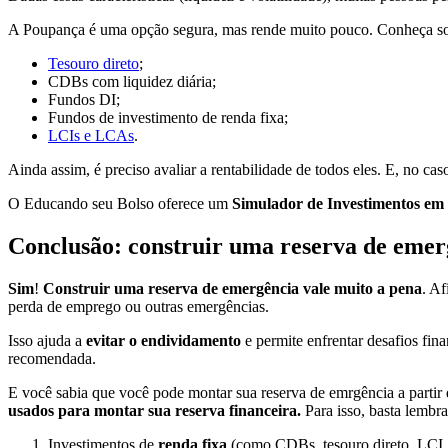
A Poupança é uma opção segura, mas rende muito pouco. Conheça so
Tesouro direto
;
CDBs com liquidez diária;
Fundos DI;
Fundos de investimento de renda fixa;
LCIs e LCAs
.
Ainda assim, é preciso avaliar a rentabilidade de todos eles. E, no cas
O Educando seu Bolso oferece um
Simulador de Investimentos em
Conclusão: construir uma reserva de emer
Sim
!
Construir uma reserva de emergência vale muito a pena
. Af
perda de emprego ou outras emergências.
Isso ajuda a
evitar o endividamento
e permite enfrentar desafios fin
recomendada.
E você sabia que você pode montar sua reserva de emrgência a partir
usados para montar sua reserva financeira.
Para isso, basta lembra
Investimentos de
renda fixa
(como CDBs, tesouro direto, LCI