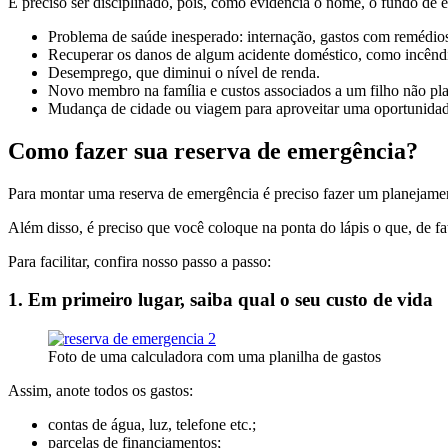
É preciso ser disciplinado, pois, como evidencia o nome, o fundo de 
Problema de saúde inesperado: internação, gastos com remédios
Recuperar os danos de algum acidente doméstico, como incêndio,
Desemprego, que diminui o nível de renda.
Novo membro na família e custos associados a um filho não pl
Mudança de cidade ou viagem para aproveitar uma oportunidade
Como fazer sua reserva de emergência?
Para montar uma reserva de emergência é preciso fazer um planejamen
Além disso, é preciso que você coloque na ponta do lápis o que, de 
Para facilitar, confira nosso passo a passo:
1. Em primeiro lugar, saiba qual o seu custo de vida
Foto de uma calculadora com uma planilha de gastos
Assim, anote todos os gastos:
contas de água, luz, telefone etc.;
parcelas de financiamentos;