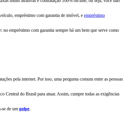
xas muito atrativas e contratação 100% on-line, ou seja, você não
veículo, empréstimo com garantia de imóvel, e
empréstimo
ue: no empréstimo com garantia sempre há um bem que serve como
atações pela internet. Por isso, uma pergunta comum entre as pessoas
o Central do Brasil para atuar. Assim, cumpre todas as exigências
ta-se de um
golpe
.