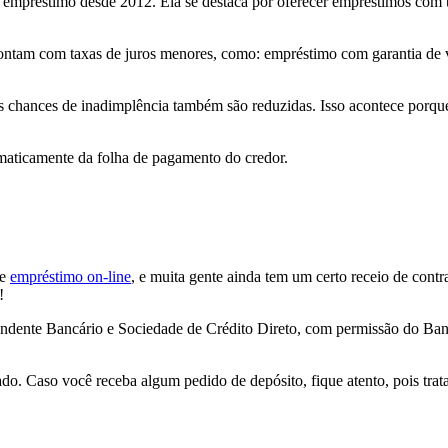
empréstimo desde 2012. Ela se destaca por oferecer empréstimos com ta
contam com taxas de juros menores, como: empréstimo com garantia de 
s chances de inadimplência também são reduzidas. Isso acontece porq
tomaticamente da folha de pagamento do credor.
ce
empréstimo on-line
, e muita gente ainda tem um certo receio de contr
!
ondente Bancário e Sociedade de Crédito Direto, com
permissão do Banc
do. Caso você receba algum pedido de depósito, fique atento, pois tra