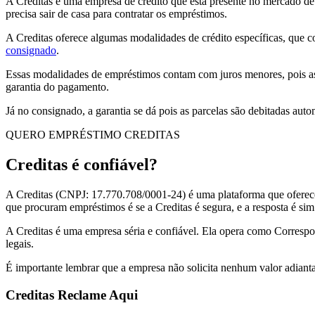
A Creditas é uma empresa de crédito que está presente no mercado de 
precisa sair de casa para contratar os empréstimos.
A Creditas oferece algumas modalidades de crédito específicas, que 
consignado
.
Essas modalidades de empréstimos contam com juros menores, pois a
garantia do pagamento.
Já no consignado, a garantia se dá pois as parcelas são debitadas au
QUERO EMPRÉSTIMO CREDITAS
Creditas é confiável?
A Creditas (CNPJ: 17.770.708/0001-24) é uma plataforma que ofere
que procuram empréstimos é se a Creditas é segura, e a resposta é sim
A Creditas é uma empresa séria e confiável. Ela opera como Corresp
legais.
É importante lembrar que a empresa não solicita nenhum valor adianta
Creditas Reclame Aqui