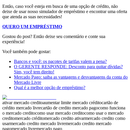
Então, caso você esteja em busca de uma opção de crédito, não
deixe de usar nosso simulador de empréstimo e encontrar uma oferta
que atenda as suas necessidades!
QUERO UM EMPRÉSTIMO
Gostou do post? Então deixe seu comentário e conte sua
experiência!
Você também pode gostar:
Bancos e você: os pacotes de tarifas valem a pena?
O GERENTE RESPONDE: Descont
o
para quitar dívidas?
Sim, você tem direito!
Mercado Pago: saiba as vantagens e desvantagens da conta do
Mercado Livre
Qual é a melhor opção de empréstimo?
ativar mercado credito
aumentar limite mercado crédito
cartão de
crédito mercado livre
cartão de credito mercado pago
como funciona
o mercado credito
como usar mercado credito
como usar o mercado
credito
mercado crédito
mercado credito ativar
mercado credito como
usar
mercado credito mercado livre
mercado credito mercado
pago
mercado livre
mercado pago