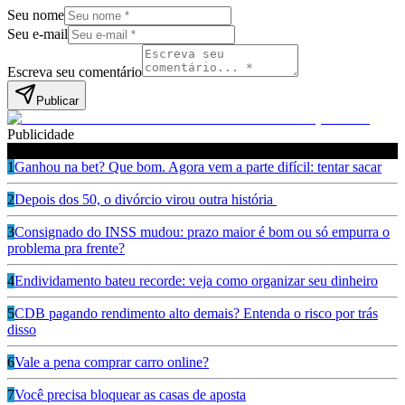
Seu nome
Seu e-mail
Escreva seu comentário
Publicar
Publicidade
Leia também
1
Ganhou na bet? Que bom. Agora vem a parte difícil: tentar sacar
2
Depois dos 50, o divórcio virou outra história
3
Consignado do INSS mudou: prazo maior é bom ou só empurra o
problema pra frente?
4
Endividamento bateu recorde: veja como organizar seu dinheiro
5
CDB pagando rendimento alto demais? Entenda o risco por trás
disso
6
Vale a pena comprar carro online?
7
Você precisa bloquear as casas de aposta