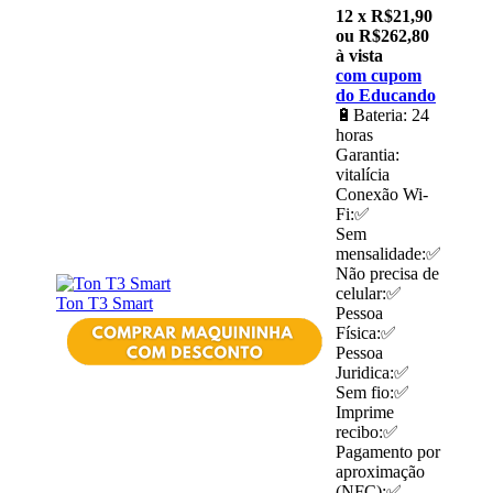
12 x R$21,90
ou R$262,80
à vista
com cupom
do Educando
🔋Bateria: 24
horas
Garantia:
vitalícia
Conexão Wi-
Fi:✅
Sem
mensalidade:✅
Não precisa de
celular:✅
Ton T3 Smart
Pessoa
Física:✅
Pessoa
Juridica:✅
Sem fio:✅
Imprime
recibo:✅
Pagamento por
aproximação
(NFC):✅