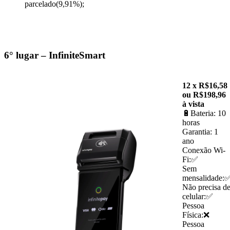
parcelado(9,91%);
6° lugar – InfiniteSmart
12 x R$16,58
ou R$198,96
à vista
🔋Bateria: 10
horas
Garantia: 1
ano
Conexão Wi-
Fi:✅
Sem
mensalidade:
Não precisa d
celular:✅
Pessoa
Física:❌
Pessoa