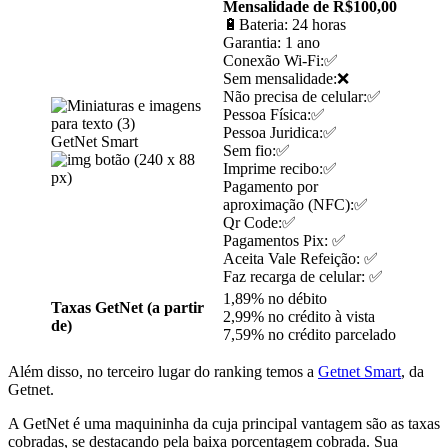
Mensalidade de
R$100,00
🔋Bateria: 24 horas
Garantia: 1 ano
Conexão Wi-Fi:✅
Sem mensalidade:❌
Não precisa de celular:✅
Pessoa Física:✅
Pessoa Juridica:✅
GetNet Smart
Sem fio:✅
Imprime recibo:✅
Pagamento por
aproximação (NFC):✅
Qr Code:✅
Pagamentos Pix: ✅
Aceita Vale Refeição: ✅
Faz recarga de celular: ✅
1,89% no débito
Taxas GetNet (a partir
2,99% no crédito à vista
de)
7,59% no crédito parcelado
Além disso, no terceiro lugar do ranking temos a
Getnet Smart
, da
Getnet.
A GetNet é uma maquininha da cuja principal vantagem são as taxas
cobradas, se destacando pela baixa porcentagem cobrada. Sua