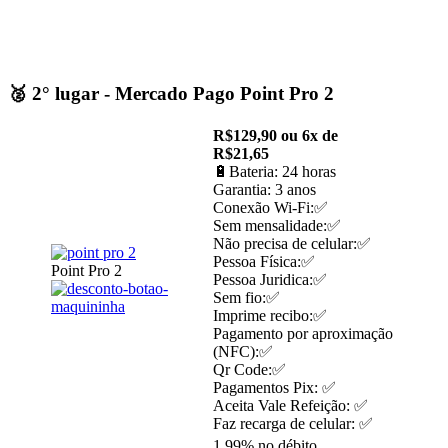
🥈 2° lugar - Mercado Pago Point Pro 2
R$129,90 ou 6x de
R$21,65
🔋Bateria: 24 horas
Garantia: 3 anos
Conexão Wi-Fi:✅
Sem mensalidade:✅
Não precisa de celular:✅
Pessoa Física:✅
Point Pro 2
Pessoa Juridica:✅
Sem fio:✅
Imprime recibo:✅
Pagamento por aproximação
(NFC):✅
Qr Code:✅
Pagamentos Pix: ✅
Aceita Vale Refeição: ✅
Faz recarga de celular: ✅
1,99% no débito