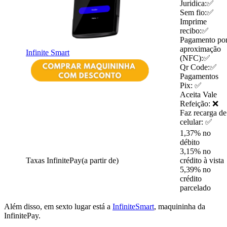
Juridica:✅
Sem fio:✅
Imprime
recibo:✅
Pagamento po
aproximação
Infinite Smart
(NFC):✅
Qr Code:✅
Pagamentos
Pix: ✅
Aceita Vale
Refeição: ❌
Faz recarga de
celular: ✅
1,37% no
débito
3,15% no
Taxas InfinitePay(a partir de)
crédito à vista
5,39% no
crédito
parcelado
Além disso, em sexto lugar está a
InfiniteSmart
, maquininha da
InfinitePay.