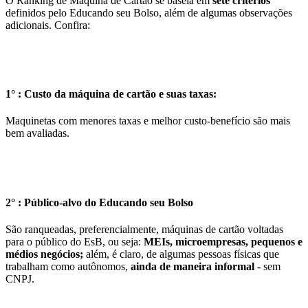
O Ranking de Máquina de Cartão se baseia em
sete critérios
definidos pelo Educando seu Bolso, além de algumas observações
adicionais. Confira:
1° : Custo da máquina de cartão e suas taxas:
Maquinetas com menores taxas e melhor custo-benefício são mais
bem avaliadas.
2° : Público-alvo do Educando seu Bolso
São ranqueadas, preferencialmente, máquinas de cartão voltadas
para o público do EsB, ou seja:
MEIs, microempresas, pequenos e
médios negócios;
além, é claro, de algumas pessoas físicas que
trabalham como autônomos,
ainda de maneira informal
- sem
CNPJ.