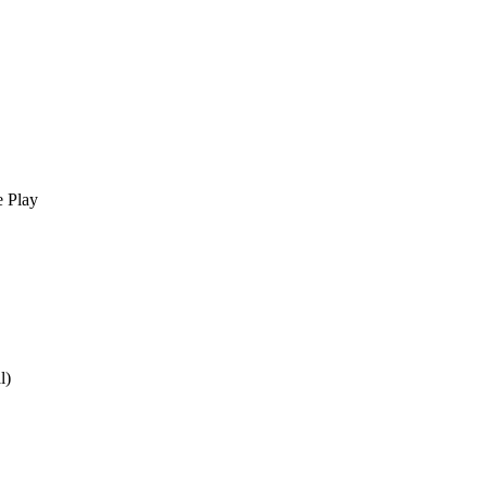
e Play
l)