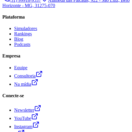
(31) 99918-9537
Alameda das Falcatas, 922 - São Luiz, Belo
Horizonte - MG, 31275-070
Plataforma
Simuladores
Rankings
Blog
Podcasts
Empresa
Equipe
Consultoria
Na mídia
Conecte-se
Newsletter
YouTube
Instagram