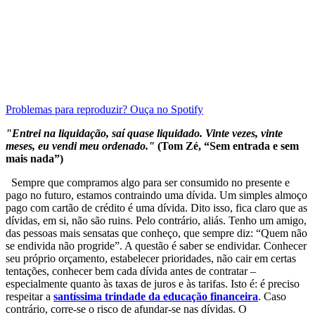
Problemas para reproduzir? Ouça no Spotify
"Entrei na liquidação, saí quase liquidado.
Vinte vezes, vinte
meses, eu vendi meu ordenado."
(Tom Zé, “Sem entrada e sem
mais nada”)
Sempre que compramos algo para ser consumido no presente e
pago no futuro, estamos contraindo uma dívida. Um simples almoço
pago com cartão de crédito é uma dívida. Dito isso, fica claro que as
dívidas, em si, não são ruins. Pelo contrário, aliás. Tenho um amigo,
das pessoas mais sensatas que conheço, que sempre diz: “Quem não
se endivida não progride”. A questão é saber se endividar. Conhecer
seu próprio orçamento, estabelecer prioridades, não cair em certas
tentações, conhecer bem cada dívida antes de contratar –
especialmente quanto às taxas de juros e às tarifas. Isto é: é preciso
respeitar a
santíssima trindade da educação financeira
. Caso
contrário, corre-se o risco de afundar-se nas dívidas. O