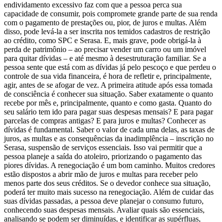
endividamento excessivo faz com que a pessoa perca sua
capacidade de consumir, pois compromete grande parte de sua renda
com o pagamento de prestações ou, pior, de juros e multas. Além
disso, pode levá-la a ser inscrita nos temidos cadastros de restrição
ao crédito, como SPC e Serasa. E, mais grave, pode obrigá-la à
perda de patrimônio – ao precisar vender um carro ou um imóvel
para quitar dívidas – e até mesmo à desestruturação familiar. Se a
pessoa sente que está com as dívidas já pelo pescoço e que perdeu o
controle de sua vida financeira, é hora de refletir e, principalmente,
agir, antes de se afogar de vez. A primeira atitude após essa tomada
de consciência é conhecer sua situação. Saber exatamente o quanto
recebe por mês e, principalmente, quanto e como gasta. Quanto do
seu salário tem ido para pagar suas despesas mensais? E para pagar
parcelas de compras antigas? E para juros e multas? Conhecer as
dívidas é fundamental. Saber o valor de cada uma delas, as taxas de
juros, as multas e as consequências da inadimplência – inscrição no
Serasa, suspensão de serviços essenciais. Isso vai permitir que a
pessoa planeje a saída do atoleiro, priorizando o pagamento das
piores dívidas. A renegociação é um bom caminho. Muitos credores
estão dispostos a abrir mão de juros e multas para receber pelo
menos parte dos seus créditos. Se o devedor conhece sua situação,
poderá ter muito mais sucesso na renegociação. Além de cuidar das
suas dívidas passadas, a pessoa deve planejar o consumo futuro,
conhecendo suas despesas mensais. Avaliar quais são essenciais,
analisando se podem ser diminuídas, e identificar as supérfluas,