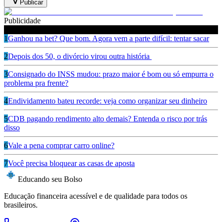
Publicar
Publicidade
Leia também
1
Ganhou na bet? Que bom. Agora vem a parte difícil: tentar sacar
2
Depois dos 50, o divórcio virou outra história
3
Consignado do INSS mudou: prazo maior é bom ou só empurra o
problema pra frente?
4
Endividamento bateu recorde: veja como organizar seu dinheiro
5
CDB pagando rendimento alto demais? Entenda o risco por trás
disso
6
Vale a pena comprar carro online?
7
Você precisa bloquear as casas de aposta
Educando seu Bolso
Educação financeira acessível e de qualidade para todos os
brasileiros.