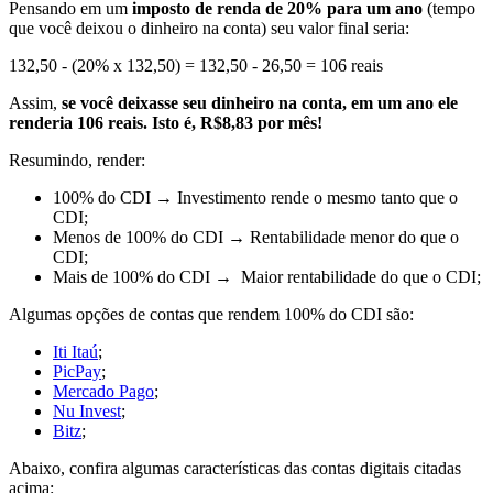
Pensando em um
imposto de renda de 20% para um ano
(tempo
que você deixou o dinheiro na conta) seu valor final seria:
132,50 - (20% x 132,50) = 132,50 - 26,50 = 106 reais
Assim,
se você deixasse seu dinheiro na conta, em um ano ele
renderia 106 reais. Isto é, R$8,83 por mês!
Resumindo, render:
100% do CDI
→ Investimento rende o
mesmo tanto
que o
CDI;
Menos de 100% do CDI
→ Rentabilidade
menor
do que o
CDI;
Mais de 100% do CDI
→
Maior
rentabilidade do que o CDI;
Algumas opções de contas que rendem 100% do CDI são:
Iti Itaú
;
PicPay
;
Mercado Pago
;
Nu Invest
;
Bitz
;
Abaixo, confira algumas características das contas digitais citadas
acima: