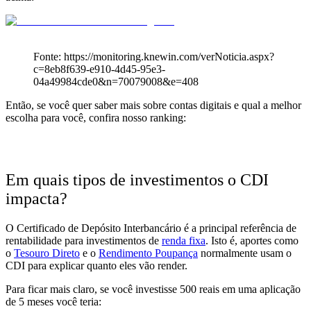
Fonte: https://monitoring.knewin.com/verNoticia.aspx?
c=8eb8f639-e910-4d45-95e3-
04a49984cde0&n=70079008&e=408
Então, se você quer saber mais sobre
contas digitais e qual a melhor
escolha para você, confira nosso ranking:
Em quais tipos de investimentos o CDI
impacta?
O Certificado de Depósito Interbancário é a principal
referência de
rentabilidade
para investimentos de
renda fixa
. Isto é, aportes como
o
Tesouro Direto
e o
Rendimento Poupança
normalmente
usam o
CDI para explicar quanto eles vão render.
Para ficar mais claro, se você investisse 500 reais em uma aplicação
de 5 meses você teria: