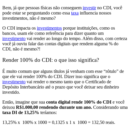
Bem, já que pessoas físicas não conseguem
investir
no CDI, você
pode estar se perguntando
como essa
taxa
influencia nossos
investimentos
, não é mesmo?
O CDI impacta os
investimentos
porque instituições, como os
bancos, usam ele como
referência para dizer quanto um
investimento
vai render ao longo do tempo. Além disso, com certeza
você já ouviu falar das contas digitais que rendem alguma % do
CDI,
não é mesmo?!
Render 100% do CDI: o que isso significa?
É muito comum que alguns títulos já venham com esse “rótulo” de
que ele va
i render 100% do CDI.
Dizer isso significa que o
investimento
vai render o mesmo tanto que o Certificado de
Depósito Interbancário até o prazo que você deixar seu dinheiro
investido.
Então, imagine que sua
conta digital rende 100% do CDI
e você
deixou
R$1.000,00 rendendo durante um ano.
Considerando uma
taxa DI de 13,25%
teríamos:
13,25% x 100% x 1000 = 0,1325 x 1 x 1000 = 132,50 reais.