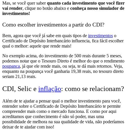
Mas, se você quer saber
quanto cada investimento que você fizer
vai render
, clique no botão abaixo e
conheça nosso simulador de
investimentos!
Como escolher investimentos a partir do CDI?
Bem, agora que você já sabe em
quais tipos de
investimentos
o
Certificado de Depósito Interbancário influencia,
fica fácil escolher
qual o melhor:
aquele que rende mais!
No exemplo acima, do investimento de 500 reais durante 5 meses,
podemos notar que o
Tesouro Direto é melhor do que o rendimento
poupança
,
já que ele
rende mais
, ou seja,
te dá mais retornos
. Veja,
enquanto na poupança você ganharia 19,38 reais, no tesouro direto
seriam 21,13 reais.
CDI, Selic e
inflação
: como se relacionam?
Além de te ajudar a pensar qual o melhor investimento para você,
entender sobre o Certificado de Depósito Interbancário te permite
compreender mais como o mercado funciona
. E como por aqui
acreditamos que
conhecimento é não só poder, mas uma
possibilidade de melhora na sua qualidade de vida,
não poderíamos
deixar de te ajudar com isso!