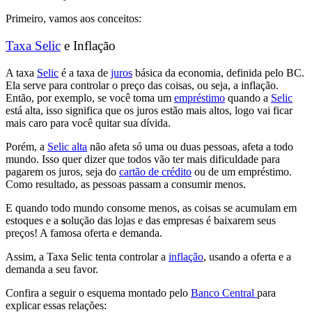
Primeiro, vamos aos conceitos:
Taxa Selic
e Inflação
A taxa
Selic
é a
taxa de
juros
básica da economia
, definida pelo BC.
Ela serve para
controlar o preço das coisas, ou seja, a inflação
.
Então, por exemplo,
se você toma um
empréstimo
quando a
Selic
está alta, isso significa que os juros estão mais altos, logo vai ficar
mais caro para você quitar sua dívida.
Porém, a
Selic alta
não afeta só uma ou duas pessoas, afeta a todo
mundo
. Isso quer dizer que
todos vão ter mais dificuldade para
pagarem os juros, seja do
cartão de crédito
ou de um empréstimo
.
Como resultado, as
pessoas passam a consumir menos.
E
quando todo mundo consome menos
, as coisas se acumulam em
estoques e a
s
olução das lojas e das empresas é baixarem seus
preços
! A famosa oferta e demanda.
Assim, a Taxa Selic tenta controlar a
inflação
, usando a oferta e a
demanda a seu favor.
Confira a seguir o esquema montado pelo
Banco Central
para
explicar essas relações: