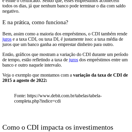
e emite o certificado
. Sendo que, esses empréstimos acontecem
todos os dias, já que nenhum banco pode terminar o dia com saldo
negativo.
E na prática, como funciona?
Bem, assim como a maioria dos empréstimos, o
CDI também rende
juros
e a
taxa CDI, ou taxa DI,
é justamente isso:
a taxa média de
juros que um banco ganha ao emprestar dinheiro para outro
.
Então, gráficos que mostram a variação do CDI durante um período
de tempo, estão refletindo
a taxa de
juros
dos empréstimos entre um
banco e outro naquele intervalo
.
Veja o exemplo que montamos com a
variação da taxa de CDI de
2015 a agosto de 2022:
Fonte: https://www.debit.com.br/tabelas/tabela-
completa.php?indice=cdi
Como o CDI impacta os investimentos