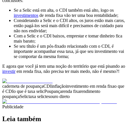
conclusões:
Se a
Selic está em alta
, o
CDI também
está alto, logo os
investimentos
de renda fixa vão ter uma boa rentabilidade
;
Considerando a
Selic e o CDI altos
, os
juros estão mais caros
,
então
pagá-los será mais difícil
e precisamos de cuidado para
não nos
endividar
;
Com a
Selic e o CDI baixos
,
emprestar e tomar dinheiro fica
mais barato;
Se seu
título é um pós-fixado
relacionado com o CDI, é
importante acompanhar essa taxa, já que seu
investimento vai
se comportar da mesma forma
;
E agora que você já tem uma noção do
território que está pisando ao
investir
em renda fixa,
não precisa ter mais medo, não é mesmo?!
caderneta de poupança
CDI
inflação
investimento em renda fixa
o que
é CDI
o que é taxa selic
Poupança
renda fixa
rendimento
poupança
Selic
taxa selic
tesouro direto
Publicidade
Leia também