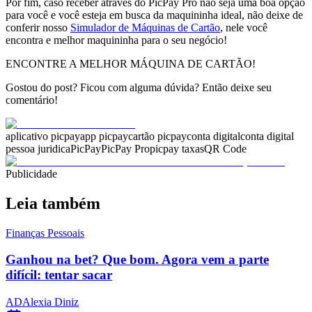
Por fim, caso receber através do PicPay Pro não seja uma boa opção
para você e você esteja em busca da maquininha ideal, não deixe de
conferir nosso
Simulador de Máquinas de Cartão
, nele você
encontra e melhor maquininha para o seu negócio!
ENCONTRE A MELHOR MÁQUINA DE CARTÃO!
Gostou do post? Ficou com alguma dúvida? Então deixe seu
comentário!
aplicativo picpay
app picpay
cartão picpay
conta digital
conta digital
pessoa juridica
PicPay
PicPay Pro
picpay taxas
QR Code
Publicidade
Leia também
Finanças Pessoais
Ganhou na bet? Que bom. Agora vem a parte
difícil: tentar sacar
AD
Alexia Diniz