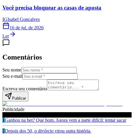
Você precisa bloquear as casas de aposta
IG
Isabel Gonçalves
16 de jul. de 2026
Ler
Comentários
Seu nome
Seu e-mail
Escreva seu comentário
Publicar
Publicidade
Leia também
1
Ganhou na bet? Que bom. Agora vem a parte difícil: tentar sacar
2
Depois dos 50, o divórcio virou outra história