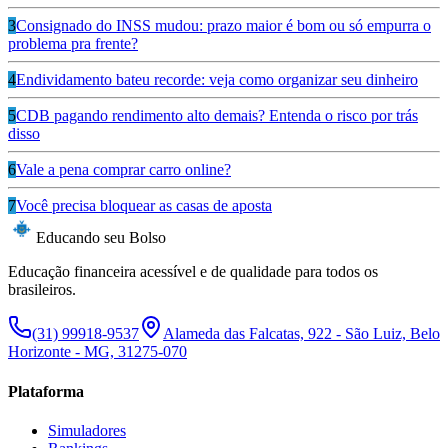
3
Consignado do INSS mudou: prazo maior é bom ou só empurra o
problema pra frente?
4
Endividamento bateu recorde: veja como organizar seu dinheiro
5
CDB pagando rendimento alto demais? Entenda o risco por trás
disso
6
Vale a pena comprar carro online?
7
Você precisa bloquear as casas de aposta
Educando seu Bolso
Educação financeira acessível e de qualidade para todos os
brasileiros.
(31) 99918-9537
Alameda das Falcatas, 922 - São Luiz, Belo
Horizonte - MG, 31275-070
Plataforma
Simuladores