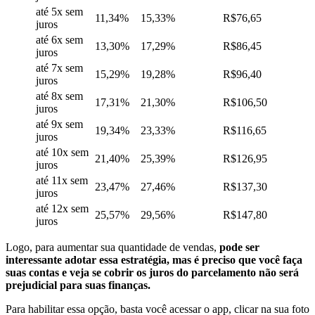
até 5x sem
11,34%
15,33%
R$76,65
juros
até 6x sem
13,30%
17,29%
R$86,45
juros
até 7x sem
15,29%
1
9,28%
R$96,40
juros
até 8x sem
17,31%
21,30%
R$106,50
juros
até 9x sem
19,34%
23,33%
R$116,65
juros
até 10x sem
21,40%
25,39%
R$126,95
juros
até 11x sem
23,47%
27,46%
R$137,30
juros
até 12x sem
25,57%
29,56%
R$147,80
juros
Logo, para aumentar sua quantidade de vendas,
pode ser
interessante adotar essa estratégia, mas é preciso que você faça
suas contas e veja se cobrir os juros do parcelamento não será
prejudicial para suas finanças.
Para habilitar essa opção, basta você acessar o app, clicar na sua foto