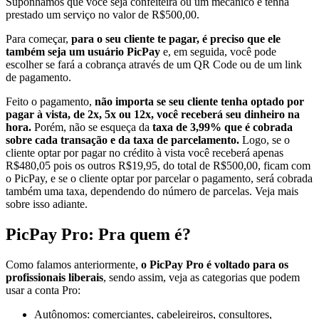
Suponhamos que você seja confeiteira ou um mecânico e tenha
prestado um serviço no valor de R$500,00.
Para começar,
para o seu cliente te pagar, é preciso que ele
também seja um usuário PicPay
e, em seguida, você pode
escolher se fará a cobrança através de um QR Code ou de um link
de pagamento.
Feito o pagamento,
não importa se seu cliente tenha optado por
pagar à vista, de 2x, 5x ou 12x, você receberá seu dinheiro na
hora.
Porém, não se esqueça da
taxa de 3,99% que é cobrada
sobre cada transação e da taxa de parcelamento.
Logo, se o
cliente optar por pagar no crédito à vista você receberá apenas
R$480,05 pois os outros R$19,95, do total de R$500,00, ficam com
o PicPay, e se o cliente optar por parcelar o pagamento, será cobrada
também uma taxa, dependendo do número de parcelas. Veja mais
sobre isso adiante.
PicPay Pro: Pra quem é?
Como falamos anteriormente,
o PicPay Pro é voltado para os
profissionais liberais
, sendo assim, veja as categorias que podem
usar a conta Pro:
Autônomos: comerciantes, cabeleireiros, consultores,