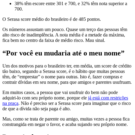
38% têm escore entre 301 e 700, e 32% têm nota superior a
700.
O Serasa score médio do brasileiro é de 485 pontos.
Os números assustam um pouco. Quase um terço das pessoas têm
alto risco de inadimplência. A nota média é a metade da máxima,
fica bem no centro da faixa de médio risco. Mau sinal.
“Por você eu mudaria até o meu nome”
Um dos motivos para o brasileiro ter, em média, um score de crédito
tão baixo, segundo a Serasa score, é o hábito que muitas pessoas
têm, de “emprestar” o nome para outras. Isto é, fazer compras e
contrair dívidas em seu nome, para que amigos e parentes usufruam.
Em muitos casos, a pessoa que vai usufruir do bem não pode
adquiri-lo com seu próprio nome, porque ele
já está com restrições
na praça
. Não é preciso ser a Serasa score para imaginar que o risco
de que a dívida não seja paga é alto.
Mas, como se trata de parente ou amigo, muitas vezes a pessoa fica
constrangida em negar o favor, e acaba sujando seu próprio nome.