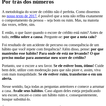
Por trás dos números
A metodologia do score de crédito não é perfeita. Como dissemos
no
nosso texto de 2017
, é possível que a nota não reflita exatamente
o comportamento da pessoa – seja bom ou ruim. Mas, na maioria
das vezes, reflete, sim.
E então, o que fazer quando o escore de crédito está ruim? Antes de
tudo,
reflita sobre a causa
. Pergunte-se:
por que a nota caiu?
Foi resultado de um acidente de percurso ou consequência de um
hábito que você repete com frequência? Além disso, pense:
por que
mantenho esse hábito? Para onde ele está me levando? O que
preciso mudar para aumentar meu score de crédito?
Portanto, use o escore a seu favor.
Se ele estiver bom, ótimo!
Cuide
bem dele, utilize com moderação para que não piore e, assim, viva
com mais tranquilidade.
Se ele estiver ruim, transforme-o em um
alerta.
Nesse sentido, faça todas as perguntas anteriores e comece a arrumar
a casa.
Avalie seus hábitos
. Caso algum deles esteja prejudicando
seu escore, encare-o como um hábito ruim e, consequentemente,
busque substituí-lo.