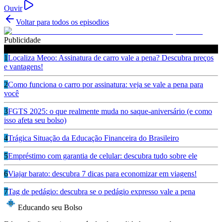
Ouvir
Voltar para todos os episodios
Publicidade
Ouça também
1
Localiza Meoo: Assinatura de carro vale a pena? Descubra preços
e vantagens!
2
Como funciona o carro por assinatura: veja se vale a pena para
você
3
FGTS 2025: o que realmente muda no saque-aniversário (e como
isso afeta seu bolso)
4
Trágica Situação da Educação Financeira do Brasileiro
5
Empréstimo com garantia de celular: descubra tudo sobre ele
6
Viajar barato: descubra 7 dicas para economizar em viagens!
7
Tag de pedágio: descubra se o pedágio expresso vale a pena
Educando seu Bolso