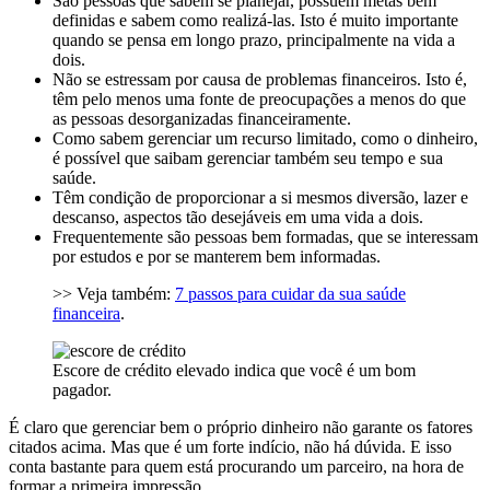
São pessoas que sabem se planejar, possuem metas bem
definidas e sabem como realizá-las. Isto é muito importante
quando se pensa em longo prazo, principalmente na vida a
dois.
Não se estressam por causa de problemas financeiros. Isto é,
têm pelo menos uma fonte de preocupações a menos do que
as pessoas desorganizadas financeiramente.
Como sabem gerenciar um recurso limitado, como o dinheiro,
é possível que saibam gerenciar também seu tempo e sua
saúde.
Têm condição de proporcionar a si mesmos diversão, lazer e
descanso, aspectos tão desejáveis em uma vida a dois.
Frequentemente são pessoas bem formadas, que se interessam
por estudos e por se manterem bem informadas.
>> Veja também:
7 passos para cuidar da sua saúde
financeira
.
Escore de crédito elevado indica que você é um bom
pagador.
É claro que gerenciar bem o próprio dinheiro não garante os fatores
citados acima. Mas que é um forte indício, não há dúvida. E isso
conta bastante para quem está procurando um parceiro, na hora de
formar a primeira impressão.