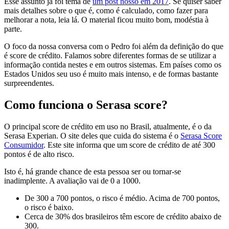
Esse assunto já foi tema de
um post nosso em 2017
. Se quiser saber
mais detalhes sobre o que é, como é calculado, como fazer para
melhorar a nota, leia lá. O material ficou muito bom, modéstia à
parte.
O foco da nossa conversa com o Pedro foi além da definição do que
é score de crédito. Falamos sobre diferentes formas de se utilizar a
informação contida nestes e em outros sistemas. Em países como os
Estados Unidos seu uso é muito mais intenso, e de formas bastante
surpreendentes.
Como funciona o Serasa score?
O principal score de crédito em uso no Brasil, atualmente, é o da
Serasa Experian. O site deles que cuida do sistema é o
Serasa Score
Consumidor
. Este site informa que um score de crédito de até 300
pontos é de alto risco.
Isto é, há grande chance de esta pessoa ser ou tornar-se
inadimplente. A avaliação vai de 0 a 1000.
De 300 a 700 pontos, o risco é médio. Acima de 700 pontos,
o risco é baixo.
Cerca de 30% dos brasileiros têm escore de crédito abaixo de
300.