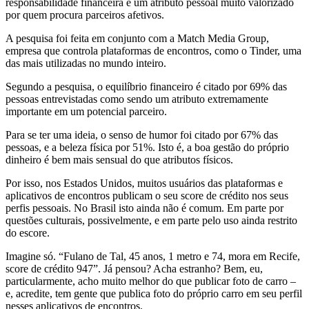
responsabilidade financeira é um atributo pessoal muito valorizado
por quem procura parceiros afetivos.
A pesquisa foi feita em conjunto com a Match Media Group,
empresa que controla plataformas de encontros, como o Tinder, uma
das mais utilizadas no mundo inteiro.
Segundo a pesquisa, o equilíbrio financeiro é citado por 69% das
pessoas entrevistadas como sendo um atributo extremamente
importante em um potencial parceiro.
Para se ter uma ideia, o senso de humor foi citado por 67% das
pessoas, e a beleza física por 51%. Isto é, a boa gestão do próprio
dinheiro é bem mais sensual do que atributos físicos.
Por isso, nos Estados Unidos, muitos usuários das plataformas e
aplicativos de encontros publicam o seu score de crédito nos seus
perfis pessoais. No Brasil isto ainda não é comum. Em parte por
questões culturais, possivelmente, e em parte pelo uso ainda restrito
do escore.
Imagine só. “Fulano de Tal, 45 anos, 1 metro e 74, mora em Recife,
score de crédito 947”. Já pensou? Acha estranho? Bem, eu,
particularmente, acho muito melhor do que publicar foto de carro –
e, acredite, tem gente que publica foto do próprio carro em seu perfil
nesses aplicativos de encontros.