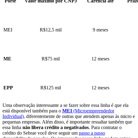
Porte
Valor máximo por CNPJ
Carência até
Praz
MEI
R$12,5 mil
9 meses
ME
R$75 mil
12 meses
EPP
R$125 mil
12 meses
Uma observação interessante a se fazer sobre essa linha é que ela
está disponível também para o
MEI
(Microempreendedor
Individual),
diferentemente de outras que atendem apenas às micro e
pequenas empresas. Além disso, é importante ressaltar também que
essa linha
não libera crédito a negativados
.
Para contratar o
crédito do Sebrae você deve seguir um
passo a passo