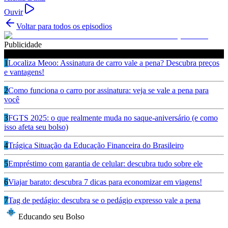
Ouvir
Voltar para todos os episodios
Publicidade
Ouça também
1
Localiza Meoo: Assinatura de carro vale a pena? Descubra preços
e vantagens!
2
Como funciona o carro por assinatura: veja se vale a pena para
você
3
FGTS 2025: o que realmente muda no saque-aniversário (e como
isso afeta seu bolso)
4
Trágica Situação da Educação Financeira do Brasileiro
5
Empréstimo com garantia de celular: descubra tudo sobre ele
6
Viajar barato: descubra 7 dicas para economizar em viagens!
7
Tag de pedágio: descubra se o pedágio expresso vale a pena
Educando seu Bolso