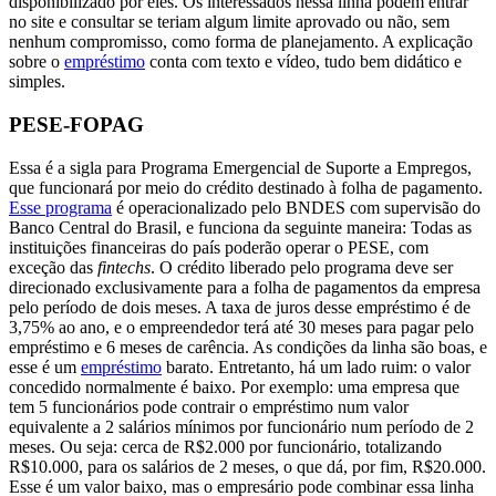
disponibilizado por eles. Os interessados nessa linha podem entrar
no site e consultar se teriam algum limite aprovado ou não, sem
nenhum compromisso, como forma de planejamento. A explicação
sobre o
empréstimo
conta com texto e vídeo, tudo bem didático e
simples.
PESE-FOPAG
Essa é a sigla para Programa Emergencial de Suporte a Empregos,
que funcionará por meio do crédito destinado à folha de pagamento.
Esse programa
é operacionalizado pelo BNDES com supervisão do
Banco Central do Brasil, e funciona da seguinte maneira: Todas as
instituições financeiras do país poderão operar o PESE, com
exceção das
fintechs
. O crédito liberado pelo programa deve ser
direcionado exclusivamente para a folha de pagamentos da empresa
pelo período de dois meses. A taxa de juros desse empréstimo é de
3,75% ao ano, e o empreendedor terá até 30 meses para pagar pelo
empréstimo e 6 meses de carência. As condições da linha são boas, e
esse é um
empréstimo
barato. Entretanto, há um lado ruim: o valor
concedido normalmente é baixo. Por exemplo: uma empresa que
tem 5 funcionários pode contrair o empréstimo num valor
equivalente a 2 salários mínimos por funcionário num período de 2
meses. Ou seja: cerca de R$2.000 por funcionário, totalizando
R$10.000, para os salários de 2 meses, o que dá, por fim, R$20.000.
Esse é um valor baixo, mas o empresário pode combinar essa linha