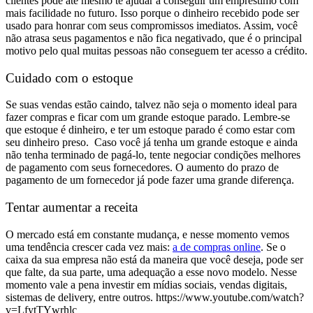
clientes pode até mesmo te ajudar a conseguir um empréstimo com
mais facilidade no futuro. Isso porque o dinheiro recebido pode ser
usado para honrar com seus compromissos imediatos. Assim, você
não atrasa seus pagamentos e não fica negativado, que é o principal
motivo pelo qual muitas pessoas não conseguem ter acesso a crédito.
Cuidado com o estoque
Se suas vendas estão caindo, talvez não seja o momento ideal para
fazer compras e ficar com um grande estoque parado. Lembre-se
que estoque é dinheiro, e ter um estoque parado é como estar com
seu dinheiro preso.
Caso você já tenha um grande estoque e ainda
não tenha terminado de pagá-lo, tente negociar condições melhores
de pagamento com seus fornecedores. O aumento do prazo de
pagamento de um fornecedor já pode fazer uma grande diferença.
Tentar aumentar a receita
O mercado está em constante mudança, e nesse momento vemos
uma tendência crescer cada vez mais:
a de compras online
. Se o
caixa da sua empresa não está da maneira que você deseja, pode ser
que falte, da sua parte, uma adequação a esse novo modelo.
Nesse
momento vale a pena investir em mídias sociais, vendas digitais,
sistemas de delivery, entre outros.
https://www.youtube.com/watch?
v=LfytTYwrhlc