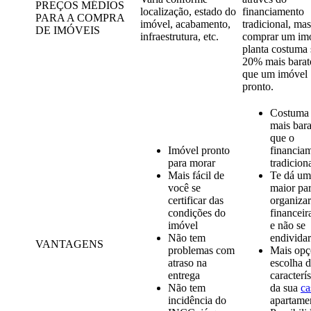
PREÇOS MÉDIOS
localização, estado do
financiamento
PARA A COMPRA
imóvel, acabamento,
tradicional, mas
DE IMÓVEIS
infraestrutura, etc.
comprar um im
planta costuma 
20% mais barat
que um imóvel
pronto.
Costuma 
mais bara
que o
Imóvel pronto
financia
para morar
tradicion
Mais fácil de
Te dá u
você se
maior
par
certificar das
organizar
condições do
financei
imóvel
e não se
Não tem
endividar
VANTAGENS
problemas com
Mais opç
atraso na
escolha d
entrega
caracterís
Não tem
da sua
ca
incidência do
apartame