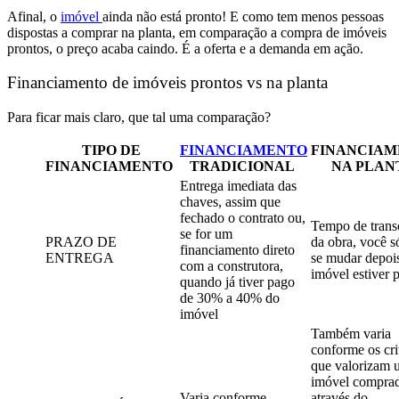
Afinal,
o
imóvel
ainda não está pronto
! E como tem
menos pessoas
dispostas a comprar na planta, em comparação a compra de imóveis
prontos, o preço acaba caindo.
É a oferta e a demanda em ação.
Financiamento de imóveis prontos vs na planta
Para ficar mais claro, que tal uma comparação?
TIPO DE
FINANCIAMENTO
FINANCIAM
FINANCIAMENTO
TRADICIONAL
NA PLAN
Entrega imediata das
chaves, assim que
fechado o contrato ou,
Tempo de trans
se for um
PRAZO DE
da obra, você s
financiamento direto
ENTREGA
se mudar depoi
com a construtora,
imóvel estiver 
quando já tiver pago
de 30% a 40% do
imóvel
Também varia
conforme os cri
que valorizam 
imóvel compra
Varia conforme
através do