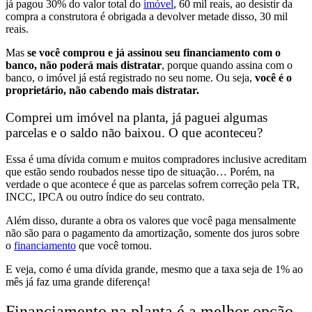
já pagou 30% do valor total do
imóvel
, 60 mil reais, ao desistir da
compra a construtora é obrigada a devolver metade disso, 30 mil
reais.
Mas
se você comprou e já assinou seu financiamento com o
banco, não poderá mais distratar
, porque quando assina com o
banco, o imóvel já está registrado no seu nome. Ou seja,
você é o
proprietário, não cabendo mais distratar.
Comprei um imóvel na planta, já paguei algumas
parcelas e o saldo não baixou. O que aconteceu?
Essa é uma dívida comum e muitos compradores inclusive
acreditam
que estão sendo roubados nesse tipo de situação
… Porém, na
verdade o que acontece é que
as parcelas sofrem correção pela TR,
INCC, IPCA ou outro índice do seu contrato.
Além disso,
durante a obra os valores que você paga mensalmente
não são para o pagamento da amortização, somente dos juros
sobre
o
financiamento
que você tomou.
E veja, como é uma dívida grande, mesmo que a taxa seja de 1% ao
mês já faz uma grande diferença!
Financiamento na planta é a melhor opção