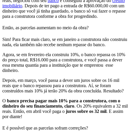
reais, negociou com seu
banco
e conseguiu a aprovação do
crédito
imobiliário
. Depois de ter pago a entrada de R$60.000,00 com um
dinheiro que você já tinha guardado, o
banco só vai fazer o repasse
para a construtora conforme a obra for progredindo.
Então, as parcelas aumentam no meio da obra?
Sim! Para ficar mais claro,
se em janeiro a construtora não construiu
nada, ela também não recebe nenhum repasse do banco.
Agora, se em fevereiro ela construiu 10%, o banco repassa os 10%
do preço total, R$16.000 para a construtora, e você passa a dever
essa mesma quantia para a instituição que te emprestou esse
dinheiro.
Depois, em março, você passa a dever um juros sobre os 16 mil
reais que o banco repassou para a construtora. Aí, se foram
construídos mais 10% já terão 20% da obra concluída. Resultado?
O
banco precisa pagar mais 10% para a construtora, com o
dinheiro do seu financiamento, claro
. Os 20% equivalem a 32 mil
reais. Então, em abril você paga o
juros sobre os 32 mil
. E assim
por diante!
E é possível que as parcelas sofram correções?