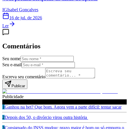
IG
Isabel Gonçalves
16 de jul. de 2026
Ler
Comentários
Seu nome
Seu e-mail
Escreva seu comentário
Publicar
Publicidade
Leia também
1
Ganhou na bet? Que bom. Agora vem a parte difícil: tentar sacar
2
Depois dos 50, o divórcio virou outra história
3
Consignado do INSS mudou: prazo maior é bom ou só empurra o