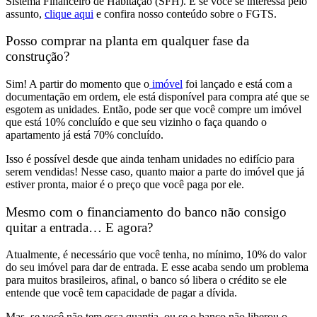
Sistema Financeiro de Habitação (SFH).
E se você se interessa pelo
assunto,
clique aqui
e confira nosso conteúdo sobre o FGTS.
Posso comprar na planta em qualquer fase da
construção?
Sim! A partir do momento que o
imóvel
foi lançado
e está com a
documentação em ordem
, ele está
disponível para compra até que se
esgotem as unidades.
Então, pode ser que
você compre um imóvel
que está 10% concluído e que seu vizinho o faça quando o
apartamento já está 70% concluído
.
Isso é possível desde que
ainda tenham unidades
no edifício para
serem vendidas! Nesse caso, quanto
maior a parte do imóvel que já
estiver pronta, maior é o preço que você paga por ele.
Mesmo com o financiamento do banco não consigo
quitar a entrada… E agora?
Atualmente, é necessário que você tenha,
no mínimo, 10% do valor
do seu imóvel para dar de entrada
. E esse acaba sendo um problema
para muitos brasileiros, afinal,
o banco só libera o crédito se ele
entende que você tem capacidade de pagar a dívida.
Mas, se você não tem essa quantia, ou se o banco não liberou o