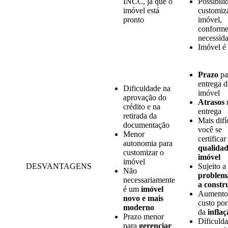
INCC, já que o
Possibili
imóvel está
customiz
pronto
imóvel
,
conforme
necessid
Imóvel é
Prazo
pa
entrega 
Dificuldade na
imóvel
aprovação do
Atrasos
crédito
e na
entrega
retirada da
Mais difí
documentação
você se
Menor
certificar
autonomia para
qualidad
customizar o
imóvel
imóvel
DESVANTAGENS
Sujeito a
Não
problem
necessariamente
a constr
é um
imóvel
Aumento
novo e mais
custo por
moderno
da
inflaç
Prazo menor
Dificuld
para
gerenciar