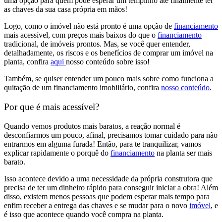
uma opção para
quem pode esperar um tempinho até finalmente ter
as chaves da sua casa própria em mãos!
Logo, como o imóvel não está pronto é uma
opção de
financiamento
mais acessível,
com
preços mais baixos
do que o
financiamento
tradicional, de imóveis prontos. Mas, se você quer entender,
detalhadamente, os
riscos e os benefícios de comprar um imóvel na
planta
, confira
aqui
nosso conteúdo sobre isso!
Também, se quiser entender um pouco mais sobre como funciona a
quitação de um financiamento imobiliário, confira
nosso conteúdo
.
Por que é mais acessível?
Quando vemos produtos mais baratos, a reação normal é
desconfiarmos um pouco, afinal,
precisamos tomar cuidado para não
entrarmos em alguma furada!
Então, para te tranquilizar, vamos
explicar rapidamente o
porquê do
financiamento
na planta ser mais
barato.
Isso acontece devido a uma
necessidade da própria construtora que
precisa de ter um dinheiro rápido para conseguir iniciar a obra!
Além
disso, existem menos pessoas que podem esperar mais tempo para
enfim receber a entrega das chaves e se mudar para o novo
imóvel
, e
é isso que acontece quando você compra na planta.