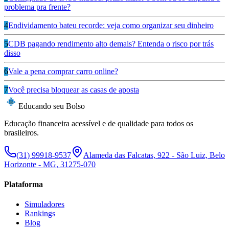
problema pra frente?
4
Endividamento bateu recorde: veja como organizar seu dinheiro
5
CDB pagando rendimento alto demais? Entenda o risco por trás
disso
6
Vale a pena comprar carro online?
7
Você precisa bloquear as casas de aposta
Educando seu Bolso
Educação financeira acessível e de qualidade para todos os
brasileiros.
(31) 99918-9537
Alameda das Falcatas, 922 - São Luiz, Belo
Horizonte - MG, 31275-070
Plataforma
Simuladores
Rankings
Blog