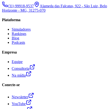
(31) 99918-9537
Alameda das Falcatas, 922 - São Luiz, Belo
Horizonte - MG, 31275-070
Plataforma
Simuladores
Rankings
Blog
Podcasts
Empresa
Equipe
Consultoria
Na mídia
Conecte-se
Newsletter
YouTube