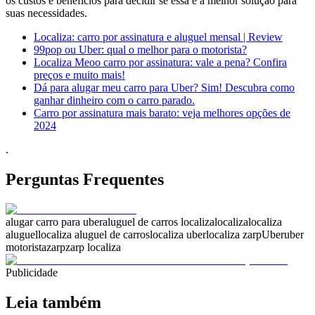
os custos e benefícios para decidir se essa é a melhor solução para
suas necessidades.
Localiza: carro por assinatura e aluguel mensal | Review
99pop ou Uber: qual o melhor para o motorista?
Localiza Meoo carro por assinatura: vale a pena? Confira
preços e muito mais!
Dá para alugar meu carro para Uber? Sim! Descubra como
ganhar dinheiro com o carro parado.
Carro por assinatura mais barato: veja melhores opções de
2024
.
Perguntas Frequentes
alugar carro para uber
aluguel de carros localiza
localiza
localiza
aluguel
localiza aluguel de carros
localiza uber
localiza zarp
Uber
uber
motorista
zarp
zarp localiza
Publicidade
Leia também