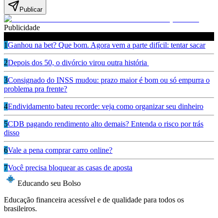
Publicar
Publicidade
Leia também
1
Ganhou na bet? Que bom. Agora vem a parte difícil: tentar sacar
2
Depois dos 50, o divórcio virou outra história
3
Consignado do INSS mudou: prazo maior é bom ou só empurra o
problema pra frente?
4
Endividamento bateu recorde: veja como organizar seu dinheiro
5
CDB pagando rendimento alto demais? Entenda o risco por trás
disso
6
Vale a pena comprar carro online?
7
Você precisa bloquear as casas de aposta
Educando seu Bolso
Educação financeira acessível e de qualidade para todos os
brasileiros.