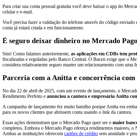
Para criar sua conta pessoal gratuita você deve baixar o app do Merc
celular e e-mail.
Você precisa fazer a validação do telefone através do código enviado
conta já estará criada e em funcionamento.
É seguro deixar dinheiro no Mercado Pag
Sim! Como falamos anteriormente,
as aplicações em CDBs tem pr
fiscalizadas e reguladas pelo Banco Central. O Bacen exige que o Mer
considera relativamente seguro manter um relacionamento com uma I
Parceria com a Anitta e concorrência co
No dia 22 de abril de 2025, com um evento de lançamento, o Mercad
Rendimento Perfeito e
anunciou a cantora e empresária Anitta c
A campanha de lançamento fez muito barulho porque Anitta era embai
para os novos clientes que abrissem conta usando o link da cantora.
Essas ações demonstram que o Mercado Pago quer ser o
maior banc
completos. Embora o Mercado Pago ofereça rendimentos maiores, o Nu
Ambas as instituições oferecem
cartões de crédito
sem anuidade e prog