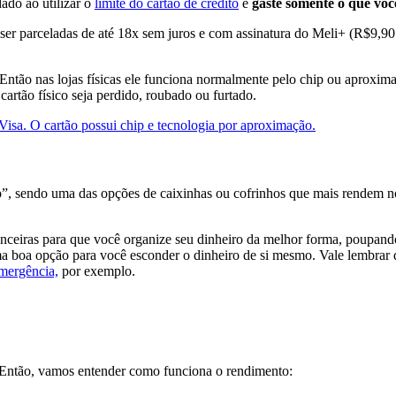
ado ao utilizar o
limite do cartão de crédito
e
gaste somente o que vo
ser parceladas de até 18x sem juros e com assinatura do Meli+ (R$9,90
ntão nas lojas físicas ele funciona normalmente pelo chip ou aproximaç
cartão físico seja perdido, roubado ou furtado.
”, sendo uma das opções de caixinhas ou cofrinhos que mais rendem n
anceiras para que você organize seu dinheiro da melhor forma, poupando
 boa opção para você esconder o dinheiro de si mesmo. Vale lembrar q
emergência,
por exemplo.
. Então, vamos entender como funciona o rendimento: