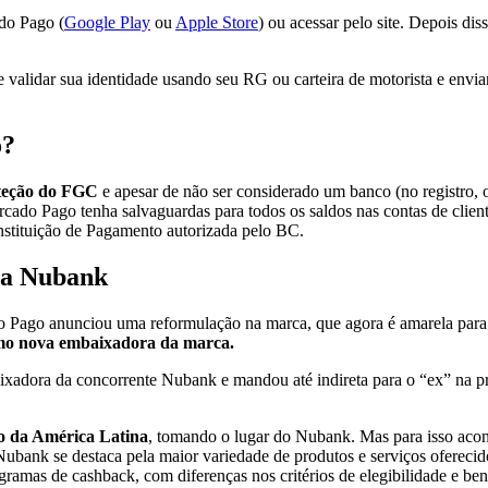
ado Pago (
Google Play
ou
Apple Store
) ou acessar pelo site. Depois di
 e validar sua identidade usando seu RG ou carteira de motorista e env
o?
oteção do FGC
e apesar de não ser considerado um banco (no registro,
cado Pago tenha salvaguardas para todos os saldos nas contas de cliente
nstituição de Pagamento autorizada pelo BC.
m a Nubank
o Pago anunciou uma reformulação na marca, que agora é amarela par
omo nova embaixadora da marca.
xadora da concorrente Nubank e mandou até indireta para o “ex” na p
o da América Latina
, tomando o lugar do Nubank. Mas para isso acont
bank se destaca pela maior variedade de produtos e serviços ofereci
ramas de cashback, com diferenças nos critérios de elegibilidade e ben