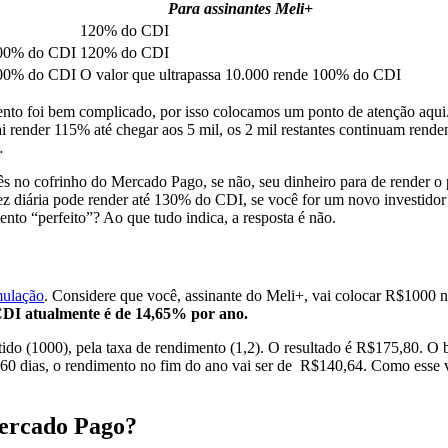
Para assinantes Meli+
120% do CDI
 100% do CDI
120% do CDI
 100% do CDI
O valor que ultrapassa 10.000 rende 100% do CDI
ento foi bem complicado, por isso colocamos um ponto de atenção aqui.
ai render 115% até chegar aos 5 mil, os 2 mil restantes continuam rend
…
ês no cofrinho do Mercado Pago, se não, seu dinheiro para de render o
z diária pode render até 130% do CDI, se você for um novo investidor o
to “perfeito”? Ao que tudo indica, a resposta é não.
mulação
. Considere que você, assinante do Meli+, vai colocar R$1000 
DI atualmente é de 14,65% por ano.
tido (1000), pela taxa de rendimento (1,2). O resultado é R$175,80. O
 360 dias, o rendimento no fim do ano vai ser de R$140,64. Como esse v
Mercado Pago?