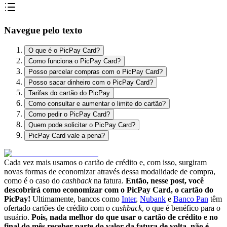
Navegue pelo texto
O que é o PicPay Card?
Como funciona o PicPay Card?
Posso parcelar compras com o PicPay Card?
Posso sacar dinheiro com o PicPay Card?
Tarifas do cartão do PicPay
Como consultar e aumentar o limite do cartão?
Como pedir o PicPay Card?
Quem pode solicitar o PicPay Card?
PicPay Card vale a pena?
Cada vez mais usamos o cartão de crédito e, com isso, surgiram
novas formas de economizar através dessa modalidade de compra,
como é o caso do
cashback
na fatura.
Então, nesse post, você
descobrirá como economizar com o PicPay Card, o cartão do
PicPay!
Ultimamente, bancos como
Inter
,
Nubank
e
Banco Pan
têm
ofertado cartões de crédito com o
cashback
, o que é benéfico para o
usuário.
Pois,
nada melhor do que usar o cartão de crédito e no
final do mês receber parte do valor da fatura de volta, não é