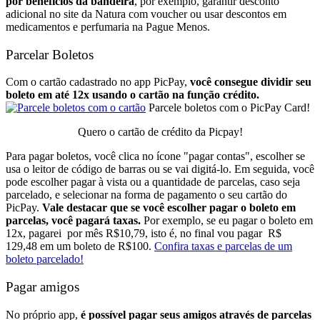
por benefícios da bandeira
, por exemplo, garantir desconto
adicional no site da Natura com voucher ou usar descontos em
medicamentos e perfumaria na Pague Menos.
Parcelar Boletos
Com o cartão cadastrado no app PicPay,
você consegue dividir seu
boleto em até 12x usando o cartão na função crédito.
Parcele boletos com o PicPay Card!
Quero o cartão de crédito da Picpay!
Para pagar boletos, você clica no ícone "pagar contas", escolher se
usa o leitor de código de barras ou se vai digitá-lo. Em seguida, você
pode escolher pagar à vista ou a quantidade de parcelas, caso seja
parcelado, e selecionar na forma de pagamento o seu cartão do
PicPay.
Vale destacar que se você escolher pagar o boleto em
parcelas, você pagará taxas.
Por exemplo, se eu pagar o boleto em
12x, pagarei por mês R$10,79, isto é, no final vou pagar R$
129,48 em um boleto de R$100.
Confira taxas e parcelas de um
boleto parcelado!
Pagar amigos
No próprio app,
é possível pagar seus amigos através de parcelas