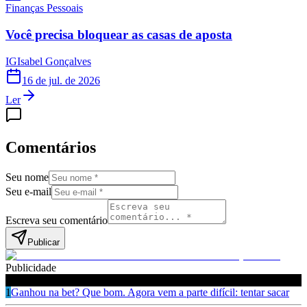
Finanças Pessoais
Você precisa bloquear as casas de aposta
IG
Isabel Gonçalves
16 de jul. de 2026
Ler
Comentários
Seu nome
Seu e-mail
Escreva seu comentário
Publicar
Publicidade
Leia também
1
Ganhou na bet? Que bom. Agora vem a parte difícil: tentar sacar