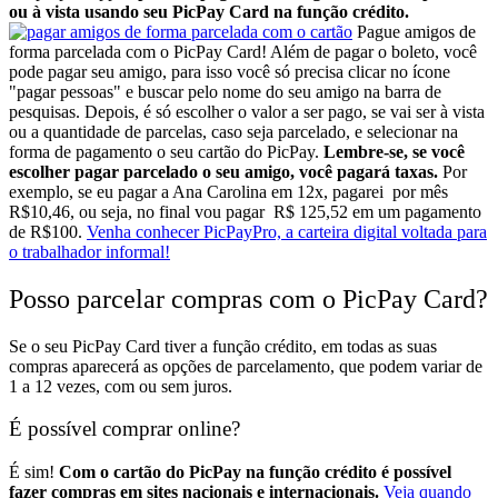
ou à vista usando seu PicPay Card na função crédito.
Pague amigos de
forma parcelada com o PicPay Card! Além de pagar o boleto, você
pode pagar seu amigo, para isso você só precisa clicar no ícone
"pagar pessoas" e buscar pelo nome do seu amigo na barra de
pesquisas. Depois, é só escolher o valor a ser pago, se vai ser à vista
ou a quantidade de parcelas, caso seja parcelado, e selecionar na
forma de pagamento o seu cartão do PicPay.
Lembre-se, se você
escolher pagar parcelado o seu amigo, você pagará taxas.
Por
exemplo, se eu pagar a Ana Carolina em 12x, pagarei por mês
R$10,46, ou seja, no final vou pagar R$ 125,52 em um pagamento
de R$100.
Venha conhecer PicPayPro, a carteira digital voltada para
o trabalhador informal!
Posso parcelar compras com o PicPay Card?
Se o seu PicPay Card tiver a função crédito, em todas as suas
compras aparecerá as opções de parcelamento, que podem variar de
1 a 12 vezes, com ou sem juros.
É possível comprar online?
É sim!
Com o cartão do PicPay na função crédito é possível
fazer compras em sites nacionais e internacionais.
Veja quando