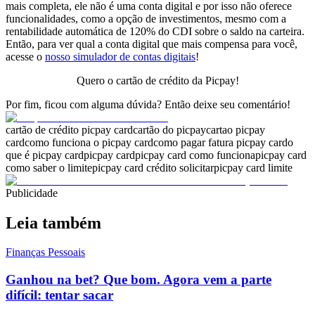
mais completa, ele não é uma conta digital e por isso não oferece
funcionalidades, como a opção de investimentos, mesmo com a
rentabilidade automática de 120% do CDI sobre o saldo na carteira.
Então, para ver qual a conta digital que mais compensa para você,
acesse o
nosso simulador de contas digitais
!
Quero o cartão de crédito da Picpay!
Por fim, ficou com alguma dúvida? Então deixe seu comentário!
cartão de crédito picpay card
cartão do picpay
cartao picpay
card
como funciona o picpay card
como pagar fatura picpay card
o
que é picpay card
picpay card
picpay card como funciona
picpay card
como saber o limite
picpay card crédito solicitar
picpay card limite
Publicidade
Leia também
Finanças Pessoais
Ganhou na bet? Que bom. Agora vem a parte
difícil: tentar sacar