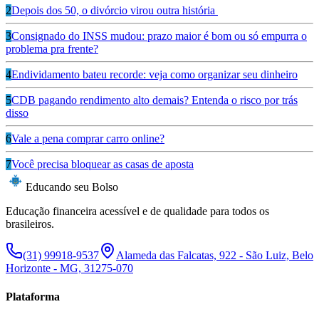
2
Depois dos 50, o divórcio virou outra história
3
Consignado do INSS mudou: prazo maior é bom ou só empurra o
problema pra frente?
4
Endividamento bateu recorde: veja como organizar seu dinheiro
5
CDB pagando rendimento alto demais? Entenda o risco por trás
disso
6
Vale a pena comprar carro online?
7
Você precisa bloquear as casas de aposta
Educando seu Bolso
Educação financeira acessível e de qualidade para todos os
brasileiros.
(31) 99918-9537
Alameda das Falcatas, 922 - São Luiz, Belo
Horizonte - MG, 31275-070
Plataforma