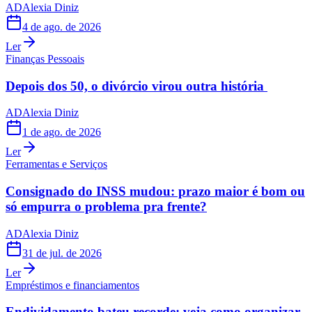
AD
Alexia Diniz
4 de ago. de 2026
Ler
Finanças Pessoais
Depois dos 50, o divórcio virou outra história
AD
Alexia Diniz
1 de ago. de 2026
Ler
Ferramentas e Serviços
Consignado do INSS mudou: prazo maior é bom ou
só empurra o problema pra frente?
AD
Alexia Diniz
31 de jul. de 2026
Ler
Empréstimos e financiamentos
Endividamento bateu recorde: veja como organizar