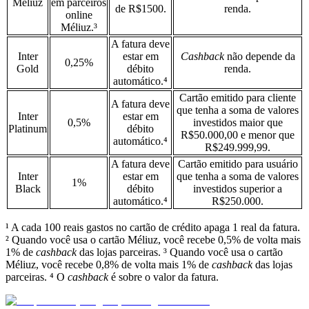
Méliuz
em parceiros
de R$1500.
renda.
online
Méliuz.³
A fatura deve
Inter
estar em
Cashback
não depende da
0,25%
Gold
débito
renda.
automático.⁴
Cartão emitido para cliente
A fatura deve
que tenha a soma de valores
Inter
estar em
0,5%
investidos maior que
Platinum
débito
R$50.000,00 e menor que
automático.⁴
R$249.999,99.
A fatura deve
Cartão emitido para usuário
Inter
estar em
que tenha a soma de valores
1%
Black
débito
investidos superior a
automático.⁴
R$250.000.
¹ A cada 100 reais gastos no cartão de crédito apaga 1 real da fatura.
² Quando você usa o cartão Méliuz, você recebe 0,5% de volta mais
1% de
cashback
das lojas parceiras.
³ Quando você usa o cartão
Méliuz, você recebe 0,8% de volta mais 1% de
cashback
das lojas
parceiras.
⁴ O
cashback
é sobre o valor da fatura.