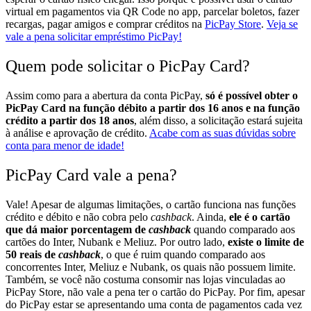
virtual em pagamentos via QR Code no app, parcelar boletos, fazer
recargas, pagar amigos e comprar créditos na
PicPay Store
.
Veja se
vale a pena solicitar empréstimo PicPay!
Quem pode solicitar o PicPay Card?
Assim como para a abertura da conta PicPay,
só é possível obter o
PicPay Card na função débito a partir dos 16 anos e na função
crédito a partir dos 18 anos
, além disso, a solicitação estará sujeita
à análise e aprovação de crédito.
Acabe com as suas dúvidas sobre
conta para menor de idade!
PicPay Card vale a pena?
Vale! Apesar de algumas limitações,
o cartão funciona nas funções
crédito e débito e não cobra pelo
cashback
.
Ainda,
ele é o cartão
que dá maior porcentagem de
cashback
quando comparado aos
cartões do Inter, Nubank e Meliuz.
Por outro lado,
existe o limite de
50 reais de
cashback
, o que é ruim quando comparado aos
concorrentes Inter, Meliuz e Nubank, os quais não possuem limite.
Também, se você não costuma consomir nas lojas vinculadas ao
PicPay Store, não vale a pena ter o cartão do PicPay.
Por fim, apesar
do PicPay estar se apresentando uma conta de pagamentos cada vez