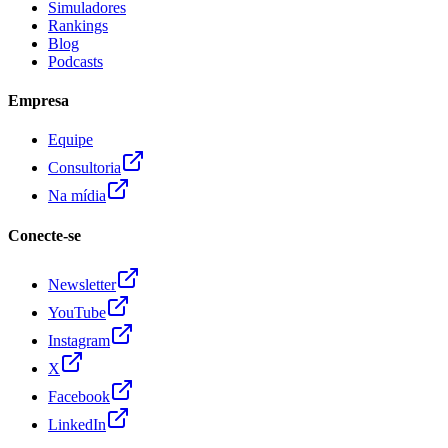
Simuladores
Rankings
Blog
Podcasts
Empresa
Equipe
Consultoria
Na mídia
Conecte-se
Newsletter
YouTube
Instagram
X
Facebook
LinkedIn