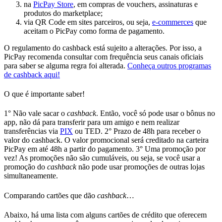
na
PicPay Store
, em compras de vouchers, assinaturas e
produtos do marketplace;
via QR Code em sites parceiros, ou seja,
e-commerces
que
aceitam o PicPay como forma de pagamento.
O regulamento do
cashback
está sujeito a alterações. Por isso, a
PicPay recomenda consultar com frequência seus canais oficiais
para saber se alguma regra foi alterada.
Conheça outros programas
de cashback aqui!
O que é importante saber!
1° Não vale sacar o
cashback
.
Então, você só pode usar o bônus no
app, não dá para transferir para um amigo e nem realizar
transferências via
PIX
ou TED.
2° Prazo de 48h para receber o
valor do cashback.
O valor promocional será creditado na carteira
PicPay em até 48h a partir do pagamento.
3° Uma promoção por
vez!
As promoções não são cumuláveis, ou seja, se você usar a
promoção do
cashback
não pode usar promoções de outras lojas
simultaneamente.
Comparando cartões que dão
cashback
…
Abaixo, há uma lista com alguns cartões de crédito que oferecem