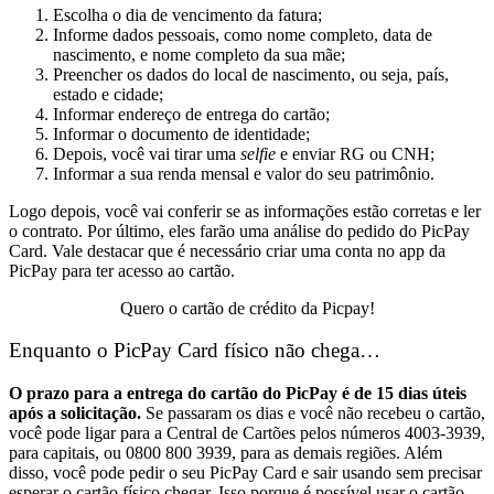
Escolha o dia de vencimento da fatura;
Informe dados pessoais, como nome completo, data de
nascimento, e nome completo da sua mãe;
Preencher os dados do local de nascimento, ou seja, país,
estado e cidade;
Informar endereço de entrega do cartão;
Informar o documento de identidade;
Depois, você vai tirar uma
selfie
e enviar RG ou CNH;
Informar a sua renda mensal e valor do seu patrimônio.
Logo depois, você vai conferir se as informações estão corretas e ler
o contrato. Por último, eles farão uma análise do pedido do PicPay
Card.
Vale destacar que é necessário criar uma conta no app da
PicPay para ter acesso ao cartão.
Quero o cartão de crédito da Picpay!
Enquanto o PicPay Card físico não chega…
O prazo para a entrega do cartão do PicPay é de 15 dias úteis
após a solicitação.
Se passaram os dias e você não recebeu o cartão,
você pode ligar para a Central de Cartões pelos números 4003-3939,
para capitais, ou 0800 800 3939, para as demais regiões.
Além
disso, você pode pedir o seu PicPay Card e sair usando sem precisar
esperar o cartão físico chegar. Isso porque é possível usar o cartão