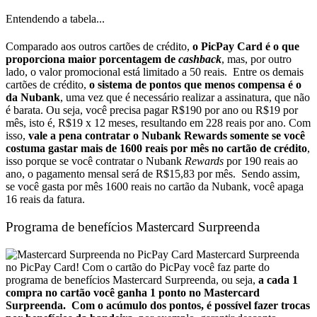
Entendendo a tabela...
Comparado aos outros cartões de crédito,
o PicPay Card é o que
proporciona maior porcentagem de
cashback
, mas, por outro
lado, o valor promocional está limitado a 50 reais.
Entre os demais
cartões de crédito,
o sistema de pontos que menos compensa é o
da Nubank
, uma vez que é necessário realizar a assinatura, que não
é barata. Ou seja, você precisa pagar R$190 por ano ou R$19 por
mês, isto é, R$19 x 12 meses, resultando em 228 reais por ano.
Com
isso,
vale a pena contratar o Nubank
Rewards
somente se você
costuma gastar mais de 1600 reais por mês no cartão de crédito
,
isso porque se você contratar o Nubank
Rewards
por 190 reais ao
ano, o pagamento mensal será de R$15,83 por mês.
Sendo assim,
se você gasta por mês 1600 reais no cartão da Nubank, você apaga
16 reais da fatura.
Programa de benefícios Mastercard Surpreenda
Mastercard Surpreenda
no PicPay Card!
Com o cartão do PicPay você faz parte do
programa de benefícios Mastercard Surpreenda, o
u seja,
a cada 1
compra no cartão você ganha 1 ponto no Mastercard
Surpreenda.
Com o acúmulo dos pontos, é possível fazer trocas