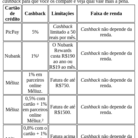
cashback
para que você os compare e veja qual vale mais a pena.
Cartão
de
Cashback
Limitações
Faixa de renda
crédito
Cashback
Cashback
não depende da
PicPay
5%
limitado a 50
renda.
reais por mês.
O Nubank
Rewards
Cashback
não depende da
Nubank
1%¹
custa R$190
renda.
ao ano ou
R$19 ao mês.
1% em
parceiros
Fatura de até
Cashback
não depende da
Méliuz
online
R$750.
renda.
Méliuz.
0,5% com
cartão + 1%
Fatura de até
Cashback
não depende da
Méliuz
em parceiros
R$1500.
renda.
online
Méliuz.²
0,8% com o
cartão + 1%
Fatura acima
Cashback
não depende da