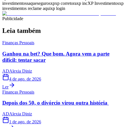
investimentos
saque
seguros
xp
xp corretora
xp inc
XP Investimentos
xp
investimentos reclame aqui
xp login
Publicidade
Leia também
Finanças Pessoais
Ganhou na bet? Que bom. Agora vem a parte
difícil: tentar sacar
AD
Alexia Diniz
4 de ago. de 2026
Ler
Finanças Pessoais
Depois dos 50, o divórcio virou outra história
AD
Alexia Diniz
1 de ago. de 2026