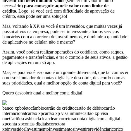
investir um determinador valor
(sem ter um valor mínimo
necessário)
para conseguir aquele valor como limite de
crédito.
Logo, se você está com dificuldade de aprovação de
crédito, essa pode ser uma solução!
Mas, voltando à XP, se você é um investidor, que muitas vezes já
possui ativos na empresa, pode ser interessante
aliar os serviços
bancários com a corretora de investimentos, e diminuir a quantidade
de aplicativos no celular, não é mesmo?
Assim, você poderá realizar
operações do cotidiano, como saques,
pagamentos e transferências, e ter o controle de seus ativos, a gestão
de aplicações em um só app.
Mas, se para você isso não é um grande diferencial,
que tal conhecer
o nosso simulador de contas digitais, e descobrir, de acordo com as
suas prioridades, qual a melhor opção de conta digital para você?
Quero descobrir qual a melhor conta digital!
banco xp
boleto
câmbio
cartão de crédito
cartão de débito
cartão
internacional
cartão xp
cartão xp visa infinite
cartão xp visa
one
Cartões
cashback
clear
clear corretora
conta digital
conta digital
xp
conta xp
contas digitais
corretora
xp
investidor
Investimento
Investimentos
investir
previdência
rico
rico