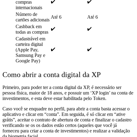
✔️
✔️
compras
internacionais
Número de
Até 6
Até 6
cartões adicionais
Cashback em
✔️
✔️
todas as compras
Cadastrável em
carteira digital
✔️
✔️
(Apple Pay,
Samsung Pay e
Google Pay)
Como abrir a conta digital da XP
Primeiro, para poder ter a conta digital da XP,
é necessário ser
pessoa física, maior de 18 anos, e possuir um ‘XP login’ na conta de
investimentos, e esta deve estar habilitada pelo Token.
Caso você se enquadre no perfil, para abrir a conta basta
acessar o
aplicativo e clicar em “conta”. Em seguida, é só clicar em “ative
grátis”, aceitar o contrato de abertura de conta e finalizar o cadastro
verificando se os os dados estão certos (aqueles que você já
forneceu para criar a conta de investimentos) e realizar a validação
da biometria facial.