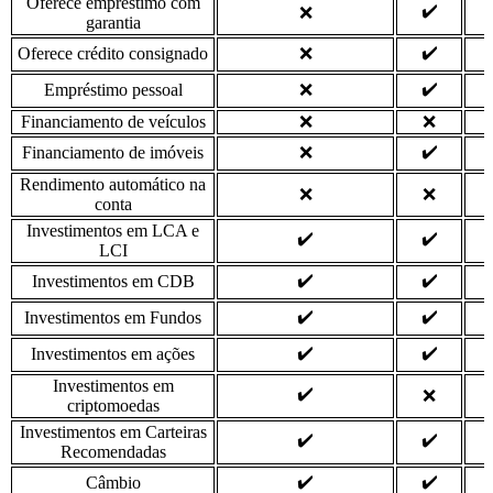
Oferece empréstimo com
✔️
❌
garantia
✔️
Oferece crédito consignado
❌
✔️
Empréstimo pessoal
❌
Financiamento de veículos
❌
❌
✔️
Financiamento de imóveis
❌
Rendimento automático na
❌
❌
conta
Investimentos em LCA e
✔️
✔️
LCI
✔️
✔️
Investimentos em CDB
✔️
✔️
Investimentos em Fundos
✔️
✔️
Investimentos em ações
Investimentos em
✔️
❌
criptomoedas
Investimentos em Carteiras
✔️
✔️
Recomendadas
✔️
✔️
Câmbio