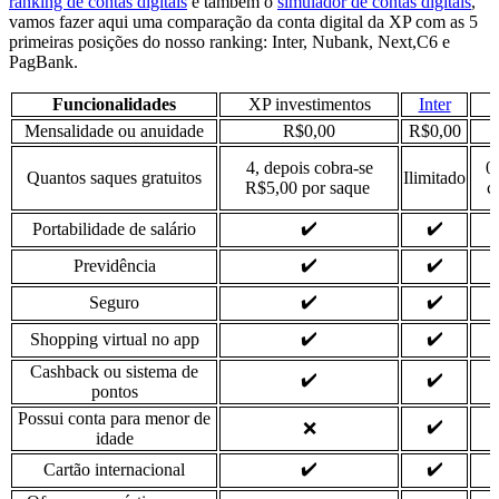
ranking de contas digitais
e também o
simulador de contas digitais
,
vamos fazer aqui uma
comparação da conta digital da XP com as 5
primeiras posições do nosso ranking: Inter, Nubank, Next,C6 e
PagBank.
Funcionalidades
XP investimentos
Inter
Mensalidade ou anuidade
R$0,00
R$0,00
4, depois cobra-se
0
Quantos saques gratuitos
Ilimitado
R$5,00 por saque
c
✔️
✔️
Portabilidade de salário
✔️
✔️
Previdência
✔️
✔️
Seguro
✔️
✔️
Shopping virtual no app
Cashback ou sistema de
✔️
✔️
pontos
Possui conta para menor de
✔️
❌
idade
✔️
✔️
Cartão internacional