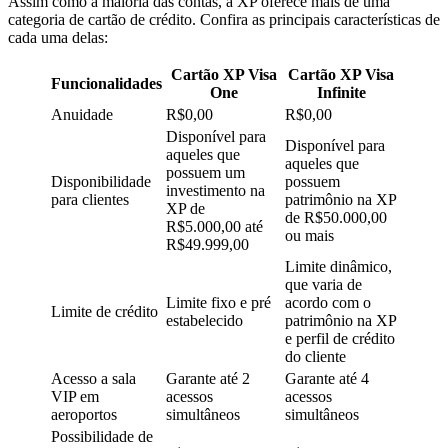
Assim como a maioria das contas, a XP oferece
mais de uma
categoria de cartão de crédito.
Confira as principais características de
cada uma delas:
Cartão XP Visa
Cartão XP Visa
Funcionalidades
One
Infinite
Anuidade
R$0,00
R$0,00
Disponível para
Disponível para
aqueles que
aqueles que
possuem um
Disponibilidade
possuem
investimento na
para clientes
patrimônio na XP
XP de
de R$50.000,00
R$5.000,00 até
ou mais
R$49.999,00
Limite dinâmico
,
que varia de
Limite fixo
e pré
acordo com o
Limite de crédito
estabelecido
patrimônio na XP
e perfil de crédito
do cliente
Acesso a sala
Garante até
2
Garante até
4
VIP em
acessos
acessos
aeroportos
simultâneos
simultâneos
Possibilidade de