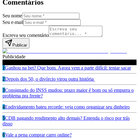
Comentários
Seu nome
Seu e-mail
Escreva seu comentário
Publicar
Publicidade
Leia também
1
Ganhou na bet? Que bom. Agora vem a parte difícil: tentar sacar
2
Depois dos 50, o divórcio virou outra história
3
Consignado do INSS mudou: prazo maior é bom ou só empurra o
problema pra frente?
4
Endividamento bateu recorde: veja como organizar seu dinheiro
5
CDB pagando rendimento alto demais? Entenda o risco por trás
disso
6
Vale a pena comprar carro online?