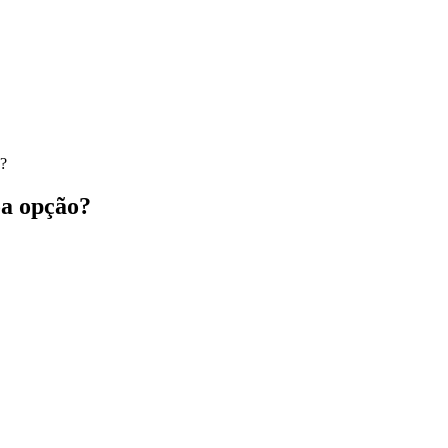
o?
oa opção?