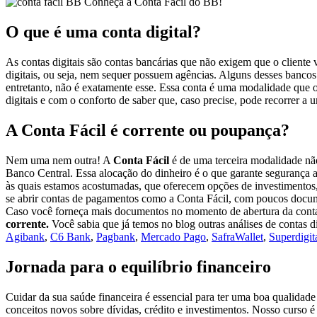
Conheça a Conta Fácil do BB!
O que é uma conta digital?
As contas digitais são contas bancárias que não exigem que o cliente 
digitais, ou seja, nem sequer possuem agências. Alguns desses bancos
entretanto, não é exatamente esse. Essa conta é uma modalidade que o
digitais e com o conforto de saber que, caso precise, pode recorrer 
A Conta Fácil é corrente ou poupança?
Nem uma nem outra! A
Conta Fácil
é de uma terceira modalidade nã
Banco Central. Essa alocação do dinheiro é o que garante segurança a
às quais estamos acostumadas, que oferecem opções de investimentos, 
se abrir contas de pagamentos como a Conta Fácil, com poucos docume
Caso você forneça mais documentos no momento de abertura da conta,
corrente.
Você sabia que já temos no blog outras análises de contas d
Agibank
,
C6 Bank
,
Pagbank
,
Mercado Pago
,
SafraWallet
,
Superdigit
Jornada para o equilíbrio financeiro
Cuidar da sua saúde financeira é essencial para ter uma boa qualida
conceitos novos sobre dívidas, crédito e investimentos. Nosso curso é 