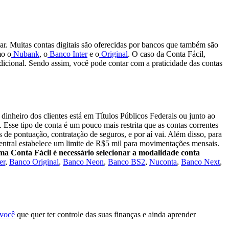
lar. Muitas contas digitais são oferecidas por bancos que também são
mo o
Nubank
, o
Banco Inter
e o
Original
.
O caso da Conta Fácil,
dicional. Sendo assim, você pode contar com a praticidade das contas
 dinheiro dos clientes está em Títulos Públicos Federais ou junto ao
Esse tipo de conta é um pouco mais restrita que as contas correntes
de pontuação, contratação de seguros, e por aí vai. Além disso, para
entral estabelece um limite de R$5 mil para movimentações mensais.
ma Conta Fácil é necessário selecionar a modalidade conta
er
,
Banco Original
,
Banco Neon
,
Banco BS2
,
Nuconta
,
Banco Next
,
 você
que quer ter controle das suas finanças e ainda aprender