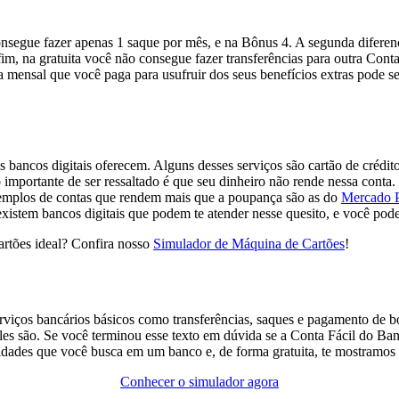
onsegue fazer apenas 1 saque por mês, e na Bônus 4. A segunda diferença 
 fim, na gratuita você não consegue fazer transferências para outra Co
 mensal que você paga para usufruir dos seus benefícios extras pode se
s bancos digitais oferecem. Alguns desses serviços são cartão de crédi
o importante de ser ressaltado é que seu dinheiro não rende nessa cont
xemplos de contas que rendem mais que a poupança são as do
Mercado 
 existem bancos digitais que podem te atender nesse quesito, e você pod
artões ideal? Confira nosso
Simulador de Máquina de Cartões
!
erviços bancários básicos como transferências, saques e pagamento de b
eles são. Se você terminou esse texto em dúvida se a Conta Fácil do Ban
dades que você busca em um banco e, de forma gratuita, te mostramos 
Conhecer o simulador agora