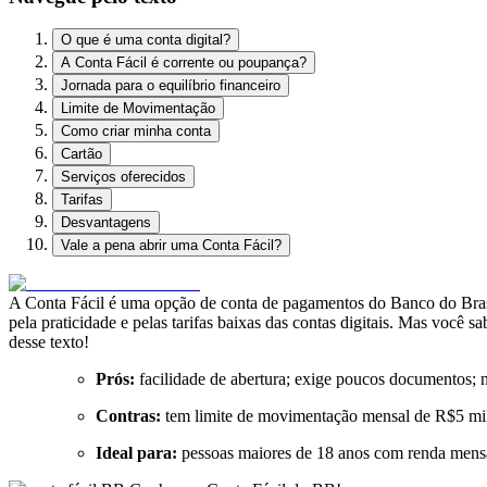
O que é uma conta digital?
A Conta Fácil é corrente ou poupança?
Jornada para o equilíbrio financeiro
Limite de Movimentação
Como criar minha conta
Cartão
Serviços oferecidos
Tarifas
Desvantagens
Vale a pena abrir uma Conta Fácil?
A Conta Fácil é uma opção de conta de pagamentos do Banco do Brasil
pela praticidade e pelas tarifas baixas das contas digitais. Mas você 
desse texto!
Prós:
facilidade de abertura; exige poucos documentos; nã
Contras:
tem limite de movimentação mensal de R$5 mil
Ideal para:
pessoas maiores de 18 anos com renda mens