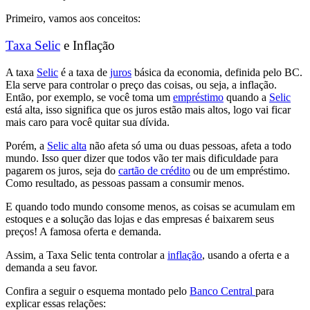
Primeiro, vamos aos conceitos:
Taxa Selic
e Inflação
A taxa
Selic
é a
taxa de
juros
básica da economia
, definida pelo BC.
Ela serve para
controlar o preço das coisas, ou seja, a inflação
.
Então, por exemplo,
se você toma um
empréstimo
quando a
Selic
está alta, isso significa que os juros estão mais altos, logo vai ficar
mais caro para você quitar sua dívida.
Porém, a
Selic alta
não afeta só uma ou duas pessoas, afeta a todo
mundo
. Isso quer dizer que
todos vão ter mais dificuldade para
pagarem os juros, seja do
cartão de crédito
ou de um empréstimo
.
Como resultado, as
pessoas passam a consumir menos.
E
quando todo mundo consome menos
, as coisas se acumulam em
estoques e a
s
olução das lojas e das empresas é baixarem seus
preços
! A famosa oferta e demanda.
Assim, a Taxa Selic tenta controlar a
inflação
, usando a oferta e a
demanda a seu favor.
Confira a seguir o esquema montado pelo
Banco Central
para
explicar essas relações: