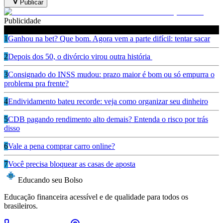
Publicar
Publicidade
Leia também
1
Ganhou na bet? Que bom. Agora vem a parte difícil: tentar sacar
2
Depois dos 50, o divórcio virou outra história
3
Consignado do INSS mudou: prazo maior é bom ou só empurra o
problema pra frente?
4
Endividamento bateu recorde: veja como organizar seu dinheiro
5
CDB pagando rendimento alto demais? Entenda o risco por trás
disso
6
Vale a pena comprar carro online?
7
Você precisa bloquear as casas de aposta
Educando seu Bolso
Educação financeira acessível e de qualidade para todos os
brasileiros.