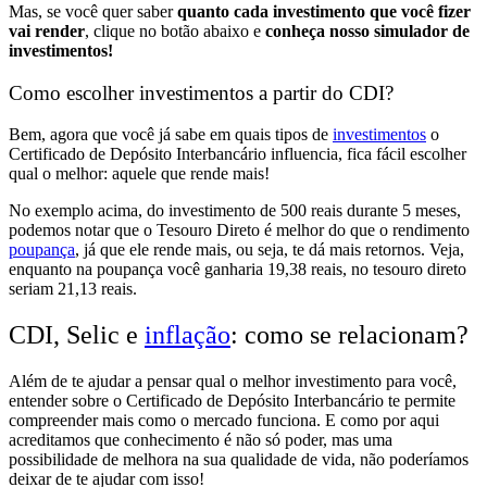
Mas, se você quer saber
quanto cada investimento que você fizer
vai render
, clique no botão abaixo e
conheça nosso simulador de
investimentos!
Como escolher investimentos a partir do CDI?
Bem, agora que você já sabe em
quais tipos de
investimentos
o
Certificado de Depósito Interbancário influencia,
fica fácil escolher
qual o melhor:
aquele que rende mais!
No exemplo acima, do investimento de 500 reais durante 5 meses,
podemos notar que o
Tesouro Direto é melhor do que o rendimento
poupança
,
já que ele
rende mais
, ou seja,
te dá mais retornos
. Veja,
enquanto na poupança você ganharia 19,38 reais, no tesouro direto
seriam 21,13 reais.
CDI, Selic e
inflação
: como se relacionam?
Além de te ajudar a pensar qual o melhor investimento para você,
entender sobre o Certificado de Depósito Interbancário te permite
compreender mais como o mercado funciona
. E como por aqui
acreditamos que
conhecimento é não só poder, mas uma
possibilidade de melhora na sua qualidade de vida,
não poderíamos
deixar de te ajudar com isso!