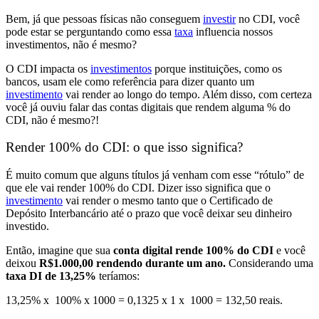
Bem, já que pessoas físicas não conseguem
investir
no CDI, você
pode estar se perguntando
como essa
taxa
influencia nossos
investimentos
, não é mesmo?
O CDI impacta os
investimentos
porque instituições, como os
bancos, usam ele como
referência para dizer quanto um
investimento
vai render ao longo do tempo. Além disso, com certeza
você já ouviu falar das contas digitais que rendem alguma % do
CDI,
não é mesmo?!
Render 100% do CDI: o que isso significa?
É muito comum que alguns títulos já venham com esse “rótulo” de
que ele va
i render 100% do CDI.
Dizer isso significa que o
investimento
vai render o mesmo tanto que o Certificado de
Depósito Interbancário até o prazo que você deixar seu dinheiro
investido.
Então, imagine que sua
conta digital rende 100% do CDI
e você
deixou
R$1.000,00 rendendo durante um ano.
Considerando uma
taxa DI de 13,25%
teríamos:
13,25% x 100% x 1000 = 0,1325 x 1 x 1000 = 132,50 reais.