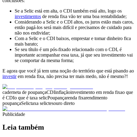
conclusões:
Se a
Selic está em alta
, o
CDI também
está alto, logo os
investimentos
de renda fixa vão ter uma boa rentabilidade
;
Considerando a
Selic e o CDI altos
, os
juros estão mais caros
,
então
pagá-los será mais difícil
e precisamos de cuidado para
não nos
endividar
;
Com a
Selic e o CDI baixos
,
emprestar e tomar dinheiro fica
mais barato;
Se seu
título é um pós-fixado
relacionado com o CDI, é
importante acompanhar essa taxa, já que seu
investimento vai
se comportar da mesma forma
;
E agora que você já tem uma noção do
território que está pisando ao
investir
em renda fixa,
não precisa ter mais medo, não é mesmo?!
caderneta de poupança
CDI
inflação
investimento em renda fixa
o que
é CDI
o que é taxa selic
Poupança
renda fixa
rendimento
poupança
Selic
taxa selic
tesouro direto
Publicidade
Leia também