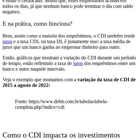
e emite o certificado
. Sendo que, esses empréstimos acontecem
todos os dias, já que nenhum banco pode terminar o dia com saldo
negativo.
E na prática, como funciona?
Bem, assim como a maioria dos empréstimos, o
CDI também rende
juros
e a
taxa CDI, ou taxa DI,
é justamente isso:
a taxa média de
juros que um banco ganha ao emprestar dinheiro para outro
.
Então, gráficos que mostram a variação do CDI durante um período
de tempo, estão refletindo
a taxa de
juros
dos empréstimos entre um
banco e outro naquele intervalo
.
Veja o exemplo que montamos com a
variação da taxa de CDI de
2015 a agosto de 2022:
Fonte: https://www.debit.com.br/tabelas/tabela-
completa.php?indice=cdi
Como o CDI impacta os investimentos