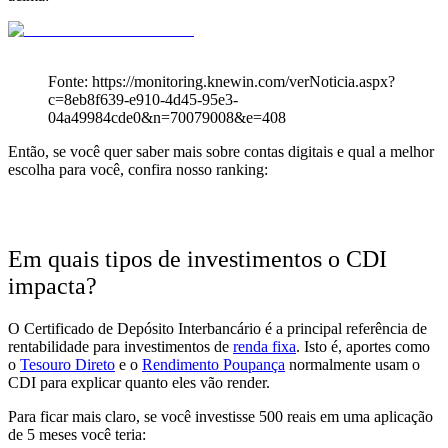
Fonte: https://monitoring.knewin.com/verNoticia.aspx?
c=8eb8f639-e910-4d45-95e3-
04a49984cde0&n=70079008&e=408
Então, se você quer saber mais sobre
contas digitais e qual a melhor
escolha para você, confira nosso ranking:
Em quais tipos de investimentos o CDI
impacta?
O Certificado de Depósito Interbancário é a principal
referência de
rentabilidade
para investimentos de
renda fixa
. Isto é, aportes como
o
Tesouro Direto
e o
Rendimento Poupança
normalmente
usam o
CDI para explicar quanto eles vão render.
Para ficar mais claro, se você investisse 500 reais em uma aplicação
de 5 meses você teria: