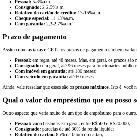
Pessoal:
5-8%a.m.
Consignado:
2-2,5%a.m.
Rotativo do cartão de crédito:
13-15%a.m.
Cheque especial:
11-13%a.m.
Com garantia:
2,3-2,7%a.m.
Prazo de pagamento
Assim como as taxas e CETs, os prazos de pagamento também variam 
Pessoal:
em regra, até 48 meses. Mas, em geral, os prazos são 
Consignado:
em geral, até 96 meses para funcionários público
Com imóvel em garantia:
até 180 meses;
Com veículo em garantia:
até 60 meses.
Ainda, vale ressaltar que esses são os
prazos máximos
. Isto é, você 
Qual o valor do empréstimo que eu posso s
Outro aspecto que varia muito de um tipo de empréstimo para o outro.
Pessoal:
varia bastante. Em geral, entre R$500 e R$20.000;
Consignado:
parcelas de até 30% da renda líquida;
Rotativo do cartão:
85% da fatura do cartão;