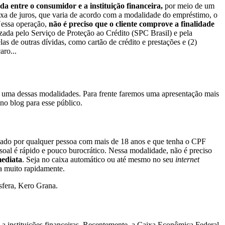
ada entre o consumidor e a instituição financeira,
por meio de um
taxa de juros, que varia de acordo com a modalidade do empréstimo, o
 Nessa operação,
não é preciso que o cliente comprove a finalidade
zada pelo Serviço de Proteção ao Crédito (SPC Brasil) e pela
s de outras dívidas, como cartão de crédito e prestações e (2)
aro...
a uma dessas modalidades. Para frente faremos uma apresentação mais
 no blog para esse público.
ado por qualquer pessoa com mais de 18 anos e que tenha o CPF
ssoal é rápido e pouco burocrático. Nessa modalidade, não é preciso
mediata
. Seja no caixa automático ou até mesmo no seu
internet
ta muito rapidamente.
isfera, Kero Grana.
s a instituições financeiras. Recentemente, a Caixa Econômica Federal