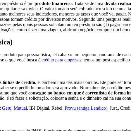
 Um empréstimo é um
produto financeiro
. Trata-se de uma
dívida realiz
para quitar essa dívida. O valor tomado será cobrado acrescido de uma 
quanto melhores seus indicadores, menores as taxas que você vai pagar.
essoas tomam crédito por diversos motivos. Segundo uma pesquisa reali
zões pelas quais pessoas solicitam um empréstimo são (1) pagar parcela
otivações, como fazer uma viagem, abrir um negócio, comprar um bem c
sica)
e produto para pessoa física, leia abaixo um pequeno panorama de cad
, se o que você busca é
crédito para empresas
, temos um post específico
 linhas de crédito
. E também uma das mais comuns. Ele pode ser tom
a saber se o perfil do tomador será aprovado. Normalmente, o crédito pe
éstimo que você
consegue no banco em que é correntista de forma i
o, é só fazer a solicitação, colocar a senha e o dinheiro cai na sua con
o:
Geru
,
Mutual
, IBI Digital, Rebel,
Provu (antiga Lendico)
, Just., Cred
s e pensionistas do INSS, funcionários de empresas privadas conveniada