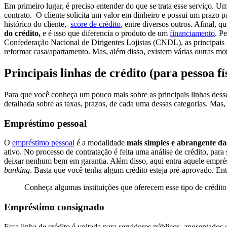
Em primeiro lugar, é preciso entender do que se trata esse serviço.
contrato. O cliente solicita um valor em dinheiro e possui um prazo 
histórico do cliente,
score de crédito
, entre diversos outros. Afinal, 
do crédito,
e é isso que diferencia o produto de um
financiamento
. P
Confederação Nacional de Dirigentes Lojistas (CNDL), as principais ra
reformar casa/apartamento. Mas, além disso, existem várias outras m
Principais linhas de crédito (para pessoa fí
Para que você conheça um pouco mais sobre as principais linhas dess
detalhada sobre as taxas, prazos, de cada uma dessas categorias. Mas
Empréstimo pessoal
O
empréstimo pessoal
é a modalidade
mais simples e abrangente das
ativo. No processo de contratação é feita uma análise de crédito, par
deixar nenhum bem em garantia. Além disso, aqui entra aquele empr
banking
. Basta que você tenha algum crédito esteja pré-aprovado. Entã
Conheça algumas instituições que oferecem esse tipo de crédit
Empréstimo consignado
Essa linha de crédito é voltada para servidores públicos, aposentado