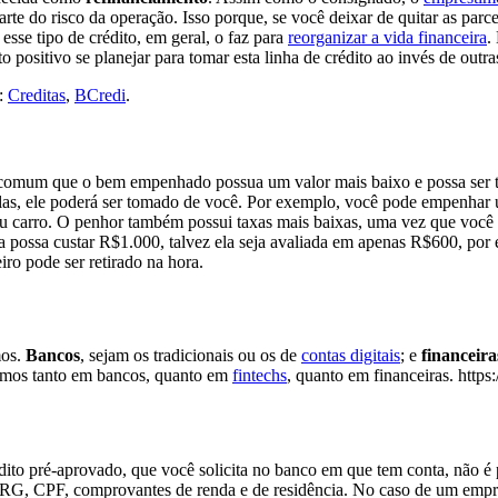
e do risco da operação. Isso porque, se você deixar de quitar as parc
sse tipo de crédito, em geral, o faz para
reorganizar a vida financeira
.
positivo se planejar para tomar esta linha de crédito ao invés de outra
o:
Creditas
,
BCredi
.
é comum que o bem empenhado possua um valor mais baixo e possa ser t
las, ele poderá ser tomado de você. Por exemplo, você pode empenhar 
 carro. O penhor também possui taxas mais baixas, uma vez que você d
ia possa custar R$1.000, talvez ela seja avaliada em apenas R$600, por
ro pode ser retirado na hora.
mos.
Bancos
, sejam os tradicionais ou os de
contas digitais
; e
financeira
timos tanto em bancos, quanto em
fintechs
, quanto em financeiras. h
dito pré-aprovado, que você solicita no banco em que tem conta, não é
dos RG, CPF, comprovantes de renda e de residência. No caso de um emp