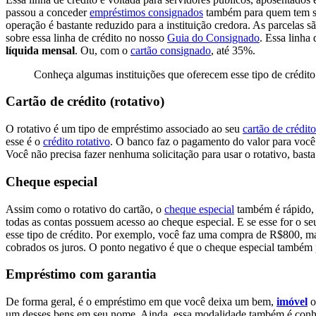
passou a conceder
empréstimos consignados
também para quem tem sal
operação é bastante reduzido para a instituição credora. As parcelas
sobre essa linha de crédito no nosso
Guia do Consignado
. Essa linha
líquida mensal
. Ou, com o
cartão consignado
, até 35%.
Conheça algumas instituições que oferecem esse tipo de crédit
Cartão de crédito (rotativo)
O rotativo é um tipo de empréstimo associado ao seu
cartão de crédito
esse é o
crédito rotativo
. O banco faz o pagamento do valor para você d
Você não precisa fazer nenhuma solicitação para usar o rotativo, bast
Cheque especial
Assim como o rotativo do cartão, o
cheque especial
também é rápido, s
todas as contas possuem acesso ao cheque especial. E se esse for o se
esse tipo de crédito. Por exemplo, você faz uma compra de R$800, ma
cobrados os juros. O ponto negativo é que o cheque especial também 
Empréstimo com garantia
De forma geral, é o empréstimo em que você deixa um bem,
imóvel
o
um desses bens em seu nome. Ainda, essa modalidade também é co