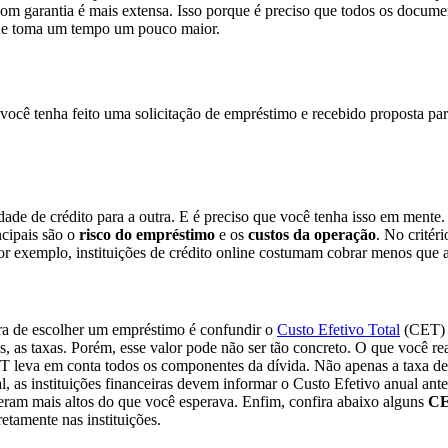
om garantia é mais extensa. Isso porque é preciso que todos os docume
 que toma um tempo um pouco maior.
você tenha feito uma solicitação de empréstimo e recebido proposta para
dade de crédito para a outra. E é preciso que você tenha isso em ment
ncipais são o
risco do empréstimo
e os
custos da operação
. No critér
por exemplo, instituições de crédito online costumam cobrar menos que a
ora de escolher um empréstimo é confundir o
Custo Efetivo Total
(CET) c
s, as taxas. Porém, esse valor pode não ser tão concreto. O que você r
T leva em conta todos os componentes da dívida. Não apenas a taxa de 
as instituições financeiras devem informar o Custo Efetivo anual antes
eram mais altos do que você esperava. Enfim, confira abaixo alguns
CE
etamente nas instituições.