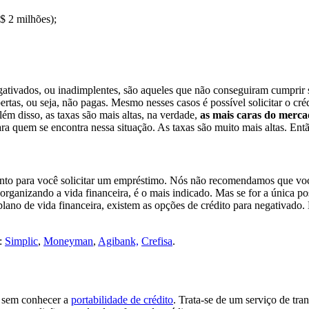
 2 milhões);
gativados, ou inadimplentes, são aqueles que não conseguiram cumprir s
ertas, ou seja, não pagas. Mesmo nesses casos é possível solicitar o créd
lém disso, as taxas são mais altas, na verdade,
as mais caras do merc
a quem se encontra nessa situação. As taxas são muito mais altas. Ent
to para você solicitar um empréstimo. Nós não recomendamos que você
ganizando a vida financeira, é o mais indicado. Mas se for a única poss
 plano de vida financeira, existem as opções de crédito para negativ
o:
Simplic
,
Moneyman
,
Agibank,
Crefisa
.
sem conhecer a
portabilidade de crédito
. Trata-se de um serviço de tra