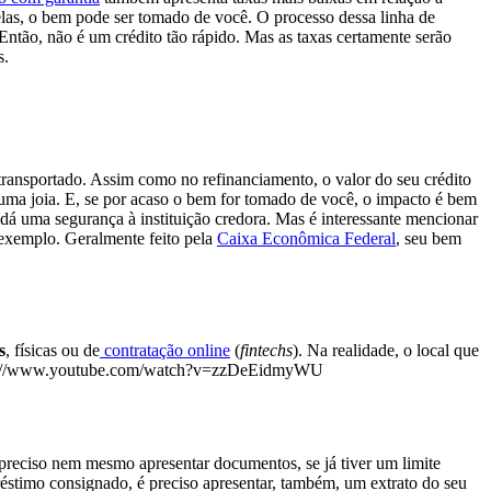
elas, o bem pode ser tomado de você. O processo dessa linha de
 Então, não é um crédito tão rápido. Mas as taxas certamente serão
s.
ransportado. Assim como no refinanciamento, o valor do seu crédito
uma joia. E, se por acaso o bem for tomado de você, o impacto é bem
á uma segurança à instituição credora. Mas é interessante mencionar
 exemplo. Geralmente feito pela
Caixa Econômica Federal
, seu bem
s
, físicas ou de
contratação online
(
fintechs
). Na realidade, o local que
ttps://www.youtube.com/watch?v=zzDeEidmyWU
 preciso nem mesmo apresentar documentos, se já tiver um limite
réstimo consignado, é preciso apresentar, também, um extrato do seu