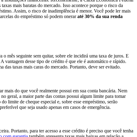
axas mais baratas do mercado. Isso acontece porque o risco da
éstimo. Assim, o risco de inadimplência é menor. Você pode ler mais
s parcelas do empréstimo só podem onerar
até 30% da sua renda
a o mês seguinte sem quitar, sobre ele incidirá uma taxa de juros. E
 A vantagem desse tipo de crédito é que ele é automático e rápido.
ma das taxas mais caras do mercado. Portanto, deve ser evitado.
astar mais do que você realmente possui em sua conta bancária. Nem
 no geral, a maior parte das contas possui algum limite para tomar
do limite de cheque especial e, sobre esse empréstimo, serão
preferível que seja usado apenas em casos de emergência.
ira. Portanto, para ter acesso a esse crédito é preciso que você tenha
o com garantia
também apresenta taxas mais baixas em relação a