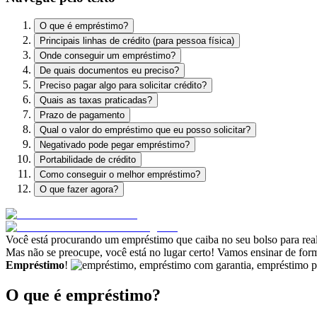
O que é empréstimo?
Principais linhas de crédito (para pessoa física)
Onde conseguir um empréstimo?
De quais documentos eu preciso?
Preciso pagar algo para solicitar crédito?
Quais as taxas praticadas?
Prazo de pagamento
Qual o valor do empréstimo que eu posso solicitar?
Negativado pode pegar empréstimo?
Portabilidade de crédito
Como conseguir o melhor empréstimo?
O que fazer agora?
Você está procurando um empréstimo que caiba no seu bolso para reali
Mas não se preocupe, você está no lugar certo! Vamos ensinar de for
Empréstimo
!
O que é empréstimo?