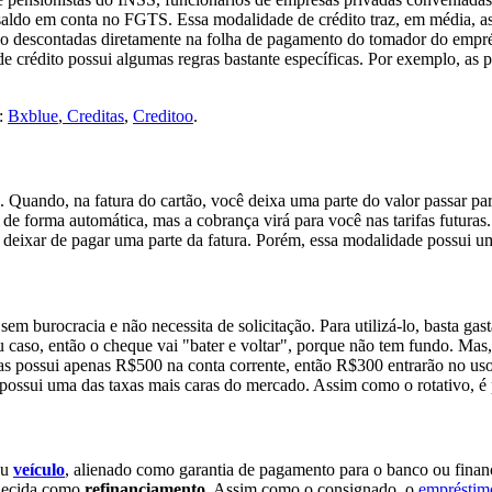
do em conta no FGTS. Essa modalidade de crédito traz, em média, as t
 são descontadas diretamente na folha de pagamento do tomador do empr
 de crédito possui algumas regras bastante específicas. Por exemplo, a
o:
Bxblue
,
Creditas
,
Creditoo
.
. Quando, na fatura do cartão, você deixa uma parte do valor passar par
e forma automática, mas a cobrança virá para você nas tarifas futuras.
a deixar de pagar uma parte da fatura. Porém, essa modalidade possui u
em burocracia e não necessita de solicitação. Para utilizá-lo, basta g
u caso, então o cheque vai "bater e voltar", porque não tem fundo. Mas,
s possui apenas R$500 na conta corrente, então R$300 entrarão no uso 
possui uma das taxas mais caras do mercado. Assim como o rotativo, é 
u
veículo
, alienado como garantia de pagamento para o banco ou finance
nhecida como
refinanciamento
. Assim como o consignado, o
empréstim