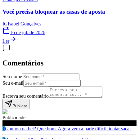
Você precisa bloquear as casas de aposta
IG
Isabel Gonçalves
16 de jul. de 2026
Ler
Comentários
Seu nome
Seu e-mail
Escreva seu comentário
Publicar
Publicidade
Leia também
1
Ganhou na bet? Que bom. Agora vem a parte difícil: tentar sacar