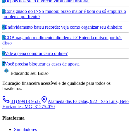
2
Depois dos 50, o divórcio virou outra história
3
Consignado do INSS mudou: prazo maior é bom ou só empurra o
problema pra frente?
4
Endividamento bateu recorde: veja como organizar seu dinheiro
5
CDB pagando rendimento alto demais? Entenda o risco por trás
disso
6
Vale a pena comprar carro online?
7
Você precisa bloquear as casas de aposta
Educando seu Bolso
Educação financeira acessível e de qualidade para todos os
brasileiros.
(31) 99918-9537
Alameda das Falcatas, 922 - São Luiz, Belo
Horizonte - MG, 31275-070
Plataforma
Simuladores