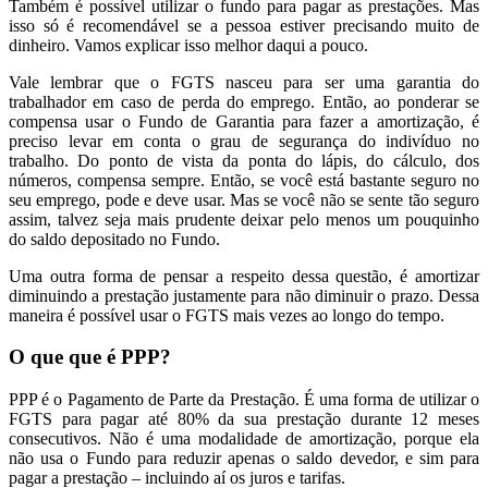
Também é possível utilizar o fundo para pagar as prestações. Mas
isso só é recomendável se a pessoa estiver precisando muito de
dinheiro. Vamos explicar isso melhor daqui a pouco.
Vale lembrar que o FGTS nasceu para ser uma garantia do
trabalhador em caso de perda do emprego. Então, ao ponderar se
compensa usar o Fundo de Garantia para fazer a amortização, é
preciso levar em conta o grau de segurança do indivíduo no
trabalho. Do ponto de vista da ponta do lápis, do cálculo, dos
números, compensa sempre. Então, se você está bastante seguro no
seu emprego, pode e deve usar. Mas se você não se sente tão seguro
assim, talvez seja mais prudente deixar pelo menos um pouquinho
do saldo depositado no Fundo.
Uma outra forma de pensar a respeito dessa questão, é amortizar
diminuindo a prestação justamente para não diminuir o prazo. Dessa
maneira é possível usar o FGTS mais vezes ao longo do tempo.
O que que é PPP?
PPP é o Pagamento de Parte da Prestação. É uma forma de utilizar o
FGTS para pagar até 80% da sua prestação durante 12 meses
consecutivos. Não é uma modalidade de amortização, porque ela
não usa o Fundo para reduzir apenas o saldo devedor, e sim para
pagar a prestação – incluindo aí os juros e tarifas.