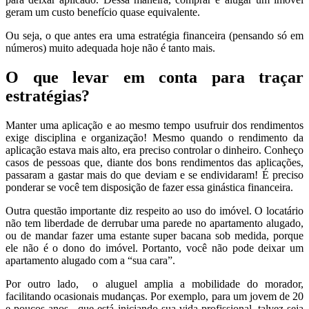
geram um custo benefício quase equivalente.
Ou seja, o que antes era uma estratégia financeira (pensando só em
números) muito adequada hoje não é tanto mais.
O que levar em conta para traçar
estratégias?
Manter uma aplicação e ao mesmo tempo usufruir dos rendimentos
exige disciplina e organização! Mesmo quando o rendimento da
aplicação estava mais alto, era preciso controlar o dinheiro. Conheço
casos de pessoas que, diante dos bons rendimentos das aplicações,
passaram a gastar mais do que deviam e se endividaram! É preciso
ponderar se você tem disposição de fazer essa ginástica financeira.
Outra questão importante diz respeito ao uso do imóvel. O locatário
não tem liberdade de derrubar uma parede no apartamento alugado,
ou de mandar fazer uma estante super bacana sob medida, porque
ele não é o dono do imóvel. Portanto, você não pode deixar um
apartamento alugado com a “sua cara”.
Por outro lado, o aluguel amplia a mobilidade do morador,
facilitando ocasionais mudanças. Por exemplo, para um jovem de 20
e poucos anos, que está iniciando sua vida profissional, talvez seja