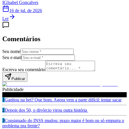
IG
Isabel Gonçalves
16 de jul. de 2026
Ler
Comentários
Seu nome
Seu e-mail
Escreva seu comentário
Publicar
Publicidade
Leia também
1
Ganhou na bet? Que bom. Agora vem a parte difícil: tentar sacar
2
Depois dos 50, o divórcio virou outra história
3
Consignado do INSS mudou: prazo maior é bom ou só empurra o
problema pra frente?