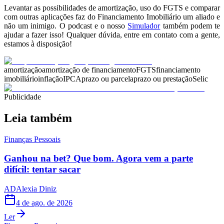
Levantar as possibilidades de amortização, uso do FGTS e comparar
com outras aplicações faz do Financiamento Imobiliário um aliado e
não um inimigo. O podcast e o nosso
Simulador
também podem te
ajudar a fazer isso! Qualquer dúvida, entre em contato com a gente,
estamos à disposição!
amortização
amortização de financiamento
FGTS
financiamento
imobiliário
inflação
IPCA
prazo ou parcela
prazo ou prestação
Selic
Publicidade
Leia também
Finanças Pessoais
Ganhou na bet? Que bom. Agora vem a parte
difícil: tentar sacar
AD
Alexia Diniz
4 de ago. de 2026
Ler