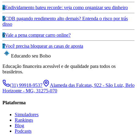
4
Endividamento bateu recorde: veja como organizar seu dinheiro
5
CDB pagando rendimento alto demais? Entenda o risco por trás
disso
6
Vale a pena comprar carro online?
7
Você precisa bloquear as casas de aposta
Educando seu Bolso
Educação financeira acessível e de qualidade para todos os
brasileiros.
(31) 99918-9537
Alameda das Falcatas, 922 - São Luiz, Belo
Horizonte - MG, 31275-070
Plataforma
Simuladores
Rankings
Blog
Podcasts