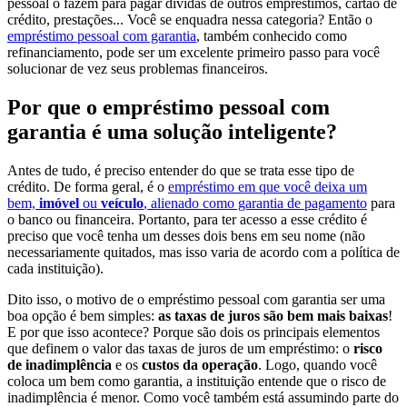
pessoal o fazem para pagar dívidas de outros empréstimos, cartão de
crédito, prestações... Você se enquadra nessa categoria? Então o
empréstimo pessoal com garantia
, também conhecido como
refinanciamento, pode ser um excelente primeiro passo para você
solucionar de vez seus problemas financeiros.
Por que o empréstimo pessoal com
garantia é uma solução inteligente?
Antes de tudo, é preciso entender do que se trata esse tipo de
crédito. De forma geral, é o
empréstimo em que você deixa um
bem,
imóvel
ou
veículo
, alienado como garantia de pagamento
para
o banco ou financeira. Portanto, para ter acesso a esse crédito é
preciso que você tenha um desses dois bens em seu nome (não
necessariamente quitados, mas isso varia de acordo com a política de
cada instituição).
Dito isso, o motivo de o empréstimo pessoal com garantia ser uma
boa opção é bem simples:
as taxas de juros são bem mais baixas
!
E por que isso acontece? Porque são dois os principais elementos
que definem o valor das taxas de juros de um empréstimo: o
risco
de inadimplência
e os
custos da operação
. Logo, quando você
coloca um bem como garantia, a instituição entende que o risco de
inadimplência é menor. Como você também está assumindo parte do