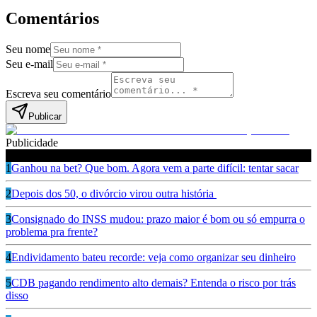
Comentários
Seu nome
Seu e-mail
Escreva seu comentário
Publicar
Publicidade
Leia também
1
Ganhou na bet? Que bom. Agora vem a parte difícil: tentar sacar
2
Depois dos 50, o divórcio virou outra história
3
Consignado do INSS mudou: prazo maior é bom ou só empurra o
problema pra frente?
4
Endividamento bateu recorde: veja como organizar seu dinheiro
5
CDB pagando rendimento alto demais? Entenda o risco por trás
disso