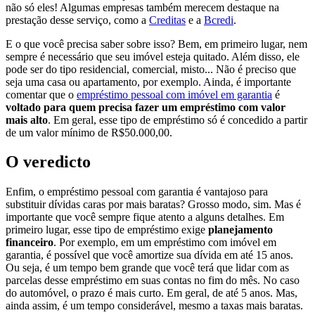
não só eles! Algumas empresas também merecem destaque na
prestação desse serviço, como a
Creditas
e a
Bcredi
.
E o que você precisa saber sobre isso? Bem, em primeiro lugar, nem
sempre é necessário que seu imóvel esteja quitado. Além disso, ele
pode ser do tipo residencial, comercial, misto... Não é preciso que
seja uma casa ou apartamento, por exemplo. Ainda, é importante
comentar que o
empréstimo pessoal com imóvel em garantia
é
voltado para quem precisa fazer um empréstimo com valor
mais alto
. Em geral, esse tipo de empréstimo só é concedido a partir
de um valor mínimo de R$50.000,00.
O veredicto
Enfim, o empréstimo pessoal com garantia é vantajoso para
substituir dívidas caras por mais baratas? Grosso modo, sim. Mas é
importante que você sempre fique atento a alguns detalhes. Em
primeiro lugar, esse tipo de empréstimo exige
planejamento
financeiro
. Por exemplo, em um empréstimo com imóvel em
garantia, é possível que você amortize sua dívida em até 15 anos.
Ou seja, é um tempo bem grande que você terá que lidar com as
parcelas desse empréstimo em suas contas no fim do mês. No caso
do automóvel, o prazo é mais curto. Em geral, de até 5 anos. Mas,
ainda assim, é um tempo considerável, mesmo a taxas mais baratas.