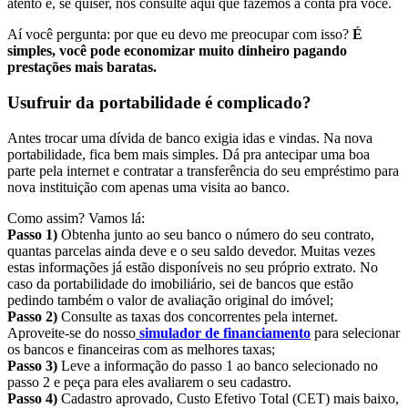
atento e, se quiser, nos consulte aqui que fazemos a conta pra você.
Aí você pergunta: por que eu devo me preocupar com isso?
É
simples, você pode economizar muito dinheiro pagando
prestações mais baratas.
Usufruir da portabilidade é complicado?
Antes trocar uma dívida de banco exigia idas e vindas. Na nova
portabilidade, fica bem mais simples. Dá pra antecipar uma boa
parte pela internet e contratar a transferência do seu empréstimo para
nova instituição com apenas uma visita ao banco.
Como assim? Vamos lá:
Passo 1)
Obtenha junto ao seu banco o número do seu contrato,
quantas parcelas ainda deve e o seu saldo devedor. Muitas vezes
estas informações já estão disponíveis no seu próprio extrato. No
caso da portabilidade do imobiliário, sei de bancos que estão
pedindo também o valor de avaliação original do imóvel;
Passo 2)
Consulte as taxas dos concorrentes pela internet.
Aproveite-se do nosso
simulador de financiamento
para selecionar
os bancos e financeiras com as melhores taxas;
Passo 3)
Leve a informação do passo 1 ao banco selecionado no
passo 2 e peça para eles avaliarem o seu cadastro.
Passo 4)
Cadastro aprovado, Custo Efetivo Total (CET) mais baixo,