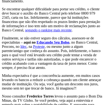
financiamento.
Se encontrar qualquer dificuldade para portar seu crédito, o cliente
deve buscar o auxílio do Banco Central pelo telefone 0800 979
2345, carta ou fax. Infelizmente, parece que há instituições
financeiras que não têm respeitado os prazos limites para prestação
de informações e isso tem sido um motivo de reclamações junto ao
Banco Central,
segundo o ranking mais recente
.
Finalmente, se não estiver seguro dos cálculos, assessore-se de
especialistas –
aqui no
Educando Seu Bolso
, no Banco Central,
Procons, no
Idec
, na
Proteste
, ou mesmo junto a algum
parente/amigo que conheça do assunto. Pois, infelizmente, o banco
para o qual você está levando seu crédito pode tentar a venda de
outros serviços e tarifas não autorizadas, o que pode encarecer o
crédito acabando com a vantagem da taxa de juros menor. Como
sempre, é preciso ficar atento.
Minha expectativa é que a concorrência aumente, em muitos casos
levando os bancos a reduzir a cobrança quando um cliente ameaçar
mudar de instituição. Ou seja, você ganha um desconto nos juros,
mesmo sem ter que trocar de banco. Já imaginou?!
Nosso consultor
Frederico Torres
levou o assunto para o Bom Dia
Minas, da TV Globo. Se você perdeu, veja aqui a entrevista e
entenda mais sobre a portabilidade de crédito. E aproveite para