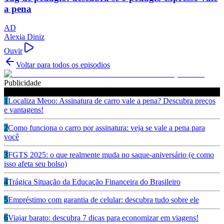
a pena
AD
Alexia Diniz
Ouvir
Voltar para todos os episodios
Publicidade
Ouça também
1
Localiza Meoo: Assinatura de carro vale a pena? Descubra preços
e vantagens!
2
Como funciona o carro por assinatura: veja se vale a pena para
você
3
FGTS 2025: o que realmente muda no saque-aniversário (e como
isso afeta seu bolso)
4
Trágica Situação da Educação Financeira do Brasileiro
5
Empréstimo com garantia de celular: descubra tudo sobre ele
6
Viajar barato: descubra 7 dicas para economizar em viagens!