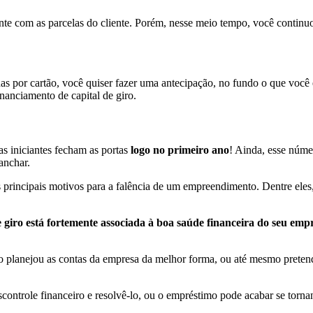
e com as parcelas do cliente. Porém, nesse meio tempo, você continuou 
s por cartão, você quiser fazer uma antecipação, no fundo o que você e
nanciamento de capital de giro.
s iniciantes fecham as portas
logo no primeiro ano
! Ainda, esse núme
anchar.
s principais motivos para a falência de um empreendimento. Dentre ele
e giro está fortemente associada à boa saúde financeira do seu em
 planejou as contas da empresa da melhor forma, ou até mesmo pretende
controle financeiro e resolvê-lo, ou o empréstimo pode acabar se torn