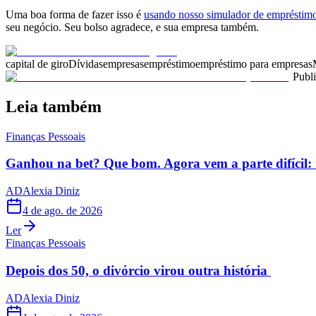
Uma boa forma de fazer isso é
usando nosso simulador de empréstim
seu negócio. Seu bolso agradece, e sua empresa também.
capital de giro
Dívidas
empresas
empréstimo
empréstimo para empresas
Publ
Leia também
Finanças Pessoais
Ganhou na bet? Que bom. Agora vem a parte difícil: 
AD
Alexia Diniz
4 de ago. de 2026
Ler
Finanças Pessoais
Depois dos 50, o divórcio virou outra história
AD
Alexia Diniz