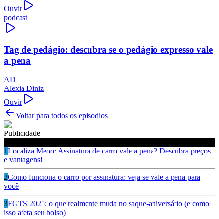
Ouvir
podcast
Tag de pedágio: descubra se o pedágio expresso vale
a pena
AD
Alexia Diniz
Ouvir
Voltar para todos os episodios
Publicidade
Ouça também
1
Localiza Meoo: Assinatura de carro vale a pena? Descubra preços
e vantagens!
2
Como funciona o carro por assinatura: veja se vale a pena para
você
3
FGTS 2025: o que realmente muda no saque-aniversário (e como
isso afeta seu bolso)