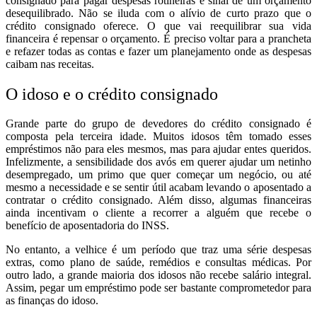
consignado para pagar despesas rotineiras é sinal de um orçamento
desequilibrado. Não se iluda com o alívio de curto prazo que o
crédito consignado oferece. O que vai reequilibrar sua vida
financeira é repensar o orçamento. É preciso voltar para a prancheta
e refazer todas as contas e fazer um planejamento onde as despesas
caibam nas receitas.
O idoso e o crédito consignado
Grande parte do grupo de devedores do crédito consignado é
composta pela terceira idade. Muitos idosos têm tomado esses
empréstimos não para eles mesmos, mas para ajudar entes queridos.
Infelizmente, a sensibilidade dos avós em querer ajudar um netinho
desempregado, um primo que quer começar um negócio, ou até
mesmo a necessidade e se sentir útil acabam levando o aposentado a
contratar o crédito consignado. Além disso, algumas financeiras
ainda incentivam o cliente a recorrer a alguém que recebe o
benefício de aposentadoria do INSS.
No entanto, a velhice é um período que traz uma série despesas
extras, como plano de saúde, remédios e consultas médicas. Por
outro lado, a grande maioria dos idosos não recebe salário integral.
Assim, pegar um empréstimo pode ser bastante comprometedor para
as finanças do idoso.