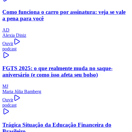
Como funciona o carro por assinatura: veja se vale
a pena para você
AD
Alexia Diniz
Ouvir
podcast
FGTS 2025: o que realmente muda no saque-
aniversário (e como isso afeta seu bolso)
MJ
Maria Júlia Bamberg
Ouvir
podcast
Trágica Situação da Educação Financeira do
Brasileiro