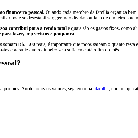
o financeiro pessoal
. Quando cada membro da família organiza bem su
liar pode se desestabilizar, gerando dívidas ou falta de dinheiro para 
soa contribui para a renda total
e quais são os gastos fixos, como alu
r para lazer, imprevistos e poupança
.
os somam R$3.500 reais, é importante que todos saibam o quanto resta e
stos e garante que o dinheiro seja suficiente até o fim do mês.
essoal?
ta por mês. Anote todos os valores, seja em uma
planilha
, em um aplica