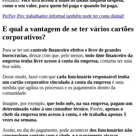
efetuado,
você terá acesso a todos os dados daquela despesa,
como o seu valor, para quem foi paga e quando foi paga.
PicPay Pro: trabalhador informal também pode ter conta digital!
E qual a vantagem de se ter vários cartões
corporativos?
Para se ter um
controle financeiro efetivo e livre de grandes
burocracias,
deixar com que, pelo menos,
todo time financeiro da
empresa tenha livre acesso à conta da empresa,
costuma ser uma
boa saída.
Desse modo, fazer com que
cada funcionário responsável tenha
um cartão corporativo vinculado à conta da empresa
é uma
medida que agiliza os processos e os pagamentos dentro da
comunidade.
Imagine, por exemplo,
que todo mês, na sua empresa, pagam um
determinado valor à um consultor técnico.
Porém,
apenas o
chefe da empresa tem acesso à conta, e ele trabalha apenas 3
vezes na semana.
Assim, no dia do pagamento, pode acontecer
dos funcionários não
conseguirem contato com o chefe, e o pagamento atrasar.