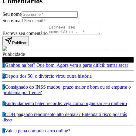
Comentários
Seu nome
Seu e-mail
Escreva seu comentário
Publicar
Publicidade
Leia também
1
Ganhou na bet? Que bom. Agora vem a parte difícil: tentar sacar
2
Depois dos 50, o divórcio virou outra história
3
Consignado do INSS mudou: prazo maior é bom ou só empurra o
problema pra frente?
4
Endividamento bateu recorde: veja como organizar seu dinheiro
5
CDB pagando rendimento alto demais? Entenda o risco por trás
disso
6
Vale a pena comprar carro online?