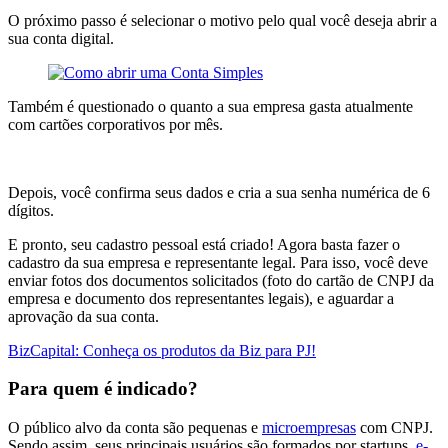
O próximo passo é
selecionar o motivo pelo qual você deseja abrir a
sua conta digital.
Também é questionado
o quanto a sua empresa gasta atualmente
com cartões corporativos por mês.
Depois,
você confirma seus dados e cria a sua senha numérica de 6
dígitos.
E pronto,
seu cadastro pessoal está criado!
Agora basta fazer
o
cadastro da sua empresa e representante legal.
Para isso, você deve
enviar
fotos dos documentos solicitados
(foto do cartão de CNPJ da
empresa e documento dos representantes legais),
e aguardar a
aprovação da sua conta.
BizCapital: Conheça os produtos da Biz para PJ!
Para quem é indicado?
O público alvo da conta são pequenas e
microempresas
com CNPJ.
Sendo assim, seus principais usuários são formados por startups,
e-