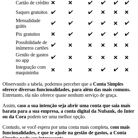
✔️
✔️
✔️
✔️
Cartão de crédito
❌
❌
✔️
✔️
✔️
Saques gratuitos
❌
❌
❌
Mensalidade
✔️
✔️
✔️
✔️
✔️
❌
grátis
✔️
✔️
✔️
✔️
✔️
Pix gratuitos
❌
Possibilidade de
✔️
❌
❌
❌
❌
❌
inúmeros cartões
Gestão de gastos
✔️
❌
❌
❌
❌
❌
no app
Integração com
✔️
✔️
❌
❌
❌
❌
maquininha
Observando a tabela, podemos perceber que a
Conta Simples
oferece diversas funcionalidades, para além das mais comuns.
Entretanto, ela não oferece quase nenhum serviço de graça.
Assim,
caso a sua intenção seja abrir uma conta que saia mais
barata para a sua empresa, a conta digital da Nubank, do Inter
ou da Cora
podem ser uma melhor opção.
Contudo, se você espera por uma conta mais completa,
com mais
funcionalidades, e que te ajude na gestão de gastos, a Conta