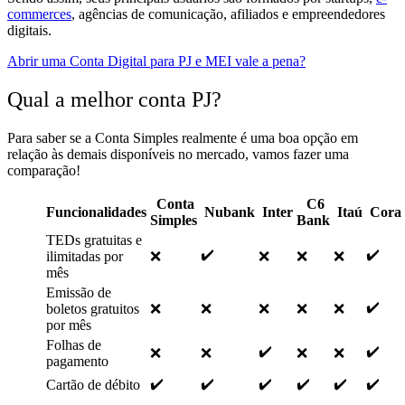
commerces
, agências de comunicação, afiliados e empreendedores
digitais.
Abrir uma Conta Digital para PJ e MEI vale a pena?
Qual a melhor conta PJ?
Para saber se a Conta Simples realmente é uma boa opção em
relação às demais disponíveis no mercado, vamos fazer uma
comparação!
Conta
C6
Funcionalidades
Nubank
Inter
Itaú
Cora
Simples
Bank
TEDs gratuitas e
✔️
✔️
ilimitadas por
❌
❌
❌
❌
mês
Emissão de
✔️
boletos gratuitos
❌
❌
❌
❌
❌
por mês
Folhas de
✔️
✔️
❌
❌
❌
❌
pagamento
✔️
✔️
✔️
✔️
✔️
✔️
Cartão de débito