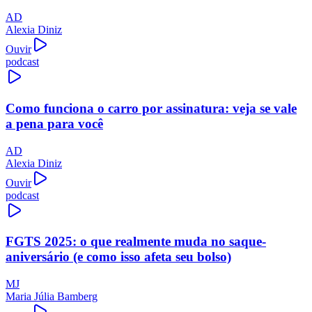
AD
Alexia Diniz
Ouvir
podcast
Como funciona o carro por assinatura: veja se vale
a pena para você
AD
Alexia Diniz
Ouvir
podcast
FGTS 2025: o que realmente muda no saque-
aniversário (e como isso afeta seu bolso)
MJ
Maria Júlia Bamberg