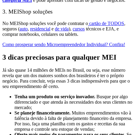
categoria MEI
e pode aprender com dicas de gestão e negócios.
3. MEIShop soluções
No MEIShop soluções você pode contratar o
cartão de TODOS
,
seguros (
auto
,
residencial
e
de vida
),
cursos
técnicos e EJA, e
comprar notebooks, celulares ou tablets.
Como prosperar sendo Microempreendedor Individual? Confira!
3 dicas preciosas para qualquer MEI
Já são quase 14 milhões de MEIs no Brasil, ou seja, esse número
revela que um dos maiores sonhos dos brasileiros é ter o próprio
negócio. Para concluir, veja essas 3 dicas indispensáveis para que o
seu empreendimento dê certo.
Tenha um produto ou serviço inovador.
Busque por algo
diferenciado e que atenda às necessidades dos seus clientes no
mercado;
Se planeje financeiramente.
Muitos empreendimentos vão à
falência devido à falta de planejamento financeiro da empresa.
Por isso, faça uma planilha com os gastos e receitas da sua
empresa e controle seu estoque de vendas;
Oferte mais meios de pagamentos para os seus clientes.
Se