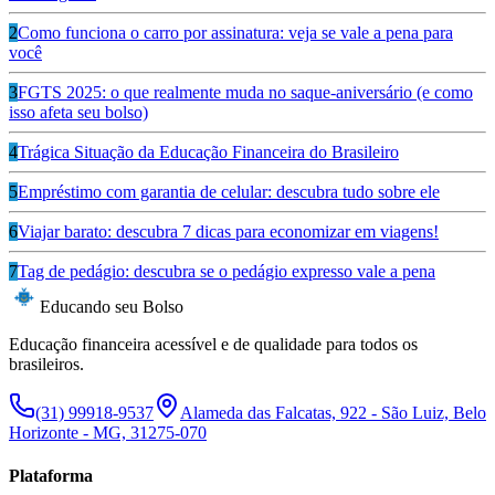
2
Como funciona o carro por assinatura: veja se vale a pena para
você
3
FGTS 2025: o que realmente muda no saque-aniversário (e como
isso afeta seu bolso)
4
Trágica Situação da Educação Financeira do Brasileiro
5
Empréstimo com garantia de celular: descubra tudo sobre ele
6
Viajar barato: descubra 7 dicas para economizar em viagens!
7
Tag de pedágio: descubra se o pedágio expresso vale a pena
Educando seu Bolso
Educação financeira acessível e de qualidade para todos os
brasileiros.
(31) 99918-9537
Alameda das Falcatas, 922 - São Luiz, Belo
Horizonte - MG, 31275-070
Plataforma