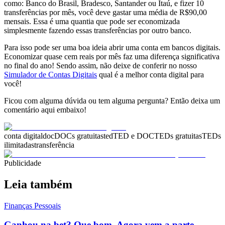
como: Banco do Brasil, Bradesco, Santander ou Itaú, e fizer 10
transferências por mês, você deve gastar uma média de R$90,00
mensais. Essa é uma quantia que pode ser economizada
simplesmente fazendo essas transferências por outro banco.
Para isso pode ser uma boa ideia abrir uma conta em bancos digitais.
Economizar quase cem reais por mês faz uma diferença significativa
no final do ano! Sendo assim, não deixe de conferir no nosso
Simulador de Contas Digitais
qual é a melhor conta digital para
você!
Ficou com alguma dúvida ou tem alguma pergunta? Então deixa um
comentário aqui embaixo!
conta digital
doc
DOCs gratuitas
ted
TED e DOC
TEDs gratuitas
TEDs
ilimitadas
transferência
Publicidade
Leia também
Finanças Pessoais
Ganhou na bet? Que bom. Agora vem a parte