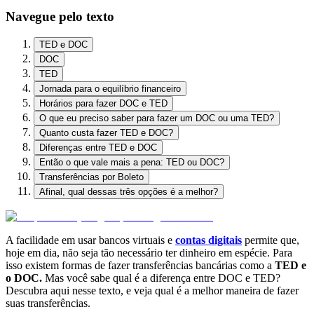
Navegue pelo texto
TED e DOC
DOC
TED
Jornada para o equilíbrio financeiro
Horários para fazer DOC e TED
O que eu preciso saber para fazer um DOC ou uma TED?
Quanto custa fazer TED e DOC?
Diferenças entre TED e DOC
Então o que vale mais a pena: TED ou DOC?
Transferências por Boleto
Afinal, qual dessas três opções é a melhor?
A facilidade em usar bancos virtuais e
contas digitais
permite que,
hoje em dia, não seja tão necessário ter dinheiro em espécie. Para
isso existem formas de fazer transferências bancárias como a
TED e
o DOC.
Mas você sabe qual é a diferença entre DOC e TED?
Descubra aqui nesse texto, e veja qual é a melhor maneira de fazer
suas transferências.