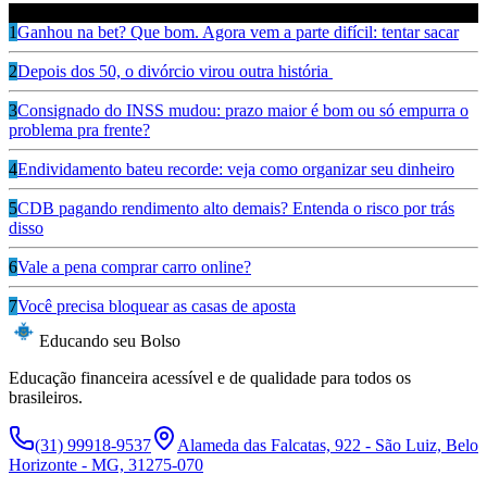
Leia também
1
Ganhou na bet? Que bom. Agora vem a parte difícil: tentar sacar
2
Depois dos 50, o divórcio virou outra história
3
Consignado do INSS mudou: prazo maior é bom ou só empurra o
problema pra frente?
4
Endividamento bateu recorde: veja como organizar seu dinheiro
5
CDB pagando rendimento alto demais? Entenda o risco por trás
disso
6
Vale a pena comprar carro online?
7
Você precisa bloquear as casas de aposta
Educando seu Bolso
Educação financeira acessível e de qualidade para todos os
brasileiros.
(31) 99918-9537
Alameda das Falcatas, 922 - São Luiz, Belo
Horizonte - MG, 31275-070