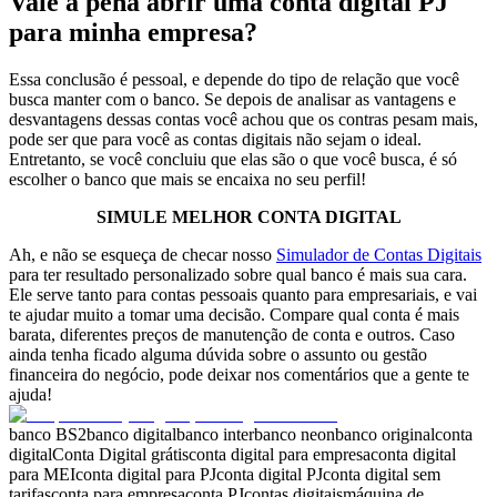
Vale a pena abrir uma conta digital PJ
para minha empresa?
Essa conclusão é pessoal, e depende do tipo de relação que você
busca manter com o banco. Se depois de analisar as vantagens e
desvantagens dessas contas você achou que os contras pesam mais,
pode ser que para você as contas digitais não sejam o ideal.
Entretanto, se você concluiu que elas são o que você busca, é só
escolher o banco que mais se encaixa no seu perfil!
SIMULE MELHOR CONTA DIGITAL
Ah, e não se esqueça de checar nosso
Simulador de Contas Digitais
para ter resultado personalizado sobre qual banco é mais sua cara.
Ele serve tanto para contas pessoais quanto para empresariais, e vai
te ajudar muito a tomar uma decisão. Compare qual conta é mais
barata, diferentes preços de manutenção de conta e outros. Caso
ainda tenha ficado alguma dúvida sobre o assunto ou gestão
financeira do negócio, pode deixar nos comentários que a gente te
ajuda!
banco BS2
banco digital
banco inter
banco neon
banco original
conta
digital
Conta Digital grátis
conta digital para empresa
conta digital
para MEI
conta digital para PJ
conta digital PJ
conta digital sem
tarifas
conta para empresa
conta PJ
contas digitais
máquina de