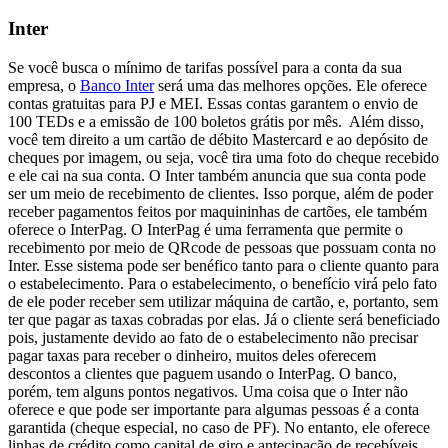
Inter
Se você busca o mínimo de tarifas possível para a conta da sua
empresa, o
Banco Inter
será uma das melhores opções. Ele oferece
contas gratuitas para PJ e MEI. Essas contas garantem o envio de
100 TEDs e a emissão de 100 boletos grátis por mês.
Além disso,
você tem direito a um cartão de débito Mastercard e ao depósito de
cheques por imagem, ou seja, você tira uma foto do cheque recebido
e ele cai na sua conta. O Inter também anuncia que sua conta pode
ser um meio de recebimento de clientes. Isso porque, além de poder
receber pagamentos feitos por maquininhas de cartões, ele também
oferece o InterPag. O InterPag é uma ferramenta que permite o
recebimento por meio de QRcode de pessoas que possuam conta no
Inter. Esse sistema pode ser benéfico tanto para o cliente quanto para
o estabelecimento. Para o estabelecimento, o benefício virá pelo fato
de ele poder receber sem utilizar máquina de cartão, e, portanto, sem
ter que pagar as taxas cobradas por elas. Já o cliente será beneficiado
pois, justamente devido ao fato de o estabelecimento não precisar
pagar taxas para receber o dinheiro, muitos deles oferecem
descontos a clientes que paguem usando o InterPag. O banco,
porém, tem alguns pontos negativos. Uma coisa que o Inter não
oferece e que pode ser importante para algumas pessoas é a conta
garantida (cheque especial, no caso de PF). No entanto, ele oferece
linhas de crédito como capital de giro e antecipação de recebíveis.