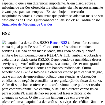
especial, o que é um diferencial importante. Além disso, sobre a
máquina de cartões oferecida gratuitamente, ela não necessariamente
é vantajosa para sua empresa. Existem hoje no mercado
maquininhas baratas, e com taxas que podem se adequar mais ao seu
caso que as da Cielo. Quer conhecer quais são elas? Confira nosso
Simulador de Máquina de Cartões
!
BS2
O
Banco BS2
também oferece uma
conta digital para Pessoa Jurídica com tarifas baixas e muitos
serviços. Ele não cobra mensalidade, mas cada boleto que você
emitir e for compensado custa R$2,47. A TED também é cobrada e
cada uma enviada custa R$3,50. Dependendo da quantidade desses
serviços que você utilizar por mês, essa conta pode ser uma grande
economia em relação a contas em bancos tradicionais. Outro
benefício do BS2 é o fato de ele oferecer crédito para capital de giro,
que é um tipo de empréstimo voltado para atender as obrigações
cotidianas do negócio e auxiliar na reorganização do fluxo de caixa.
Além disso, o banco oferece um cartão virtual, que pode ser usado
para compras online. No entanto, o BS2 não oferece cartão físico
para a conta PJ, além de não ser possível fazer o depósito de
cheques na conta. O site informa também que em breve ele
oferecerá uma maquininha de cartões e serviços de crédito, câmbio e