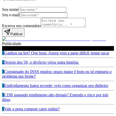
Seu nome
Seu e-mail
Escreva seu comentário
Publicar
Publicidade
Leia também
1
Ganhou na bet? Que bom. Agora vem a parte difícil: tentar sacar
2
Depois dos 50, o divórcio virou outra história
3
Consignado do INSS mudou: prazo maior é bom ou só empurra o
problema pra frente?
4
Endividamento bateu recorde: veja como organizar seu dinheiro
5
CDB pagando rendimento alto demais? Entenda o risco por trás
disso
6
Vale a pena comprar carro online?