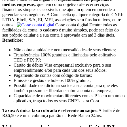
médias empresas,
que tem como objetivo oferecer
serviços
financeiros simples e acessíveis que ajudam quem empreende a
gerenciar seus negócios
. A Cora aceita qualquer categoria de CNPJ:
LTDA, Eireli, S/A, EI, MEI, associações sem fins lucrativos, entre
outros.
Cora: conta digital
Dentre todas as
facilidades da conta, o cadastro é muito simples, pode ser feito do
seu próprio celular e a sua conta é aprovada em até 3 dias úteis.
Benefícios:
Não cobra anuidade e nem mensalidades de seus clientes;
Transferências 100% gratuitas e ilimitadas pelo aplicativo
TED e PIX PJ;
Cartão de débito Visa empresarial
exclusivo para o seu
empreendimento e/ou para cada um dos seus sócios;
Pagamento de contas
com código de barras;
Emissão e gestão de boletos
100% gratuita;
Possibilidade de
adicionar sócios
a sua conta para que eles
também possam ter liberdade sobre a conta da empresa;
Capacidade de movimentar diferentes contas PJs em um único
aplicativo,
traga todos os seus CNPJs para Cora
Taxas:
A única taxa cobrada é referente ao saque.
A tarifa é de
R$6,50 e é uma cobrança padrão da Rede Banco 24hrs.