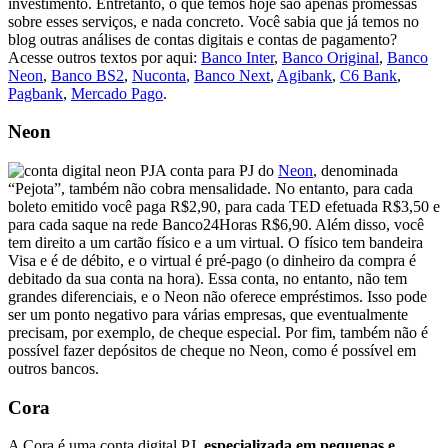
investimento. Entretanto, o que temos hoje são apenas promessas
sobre esses serviços, e nada concreto. Você sabia que já temos no
blog outras análises de contas digitais e contas de pagamento?
Acesse outros textos por aqui:
Banco Inter
,
Banco Original
,
Banco
Neon
,
Banco BS2
,
Nuconta
,
Banco Next
,
Agibank
,
C6 Bank
,
Pagbank
,
Mercado Pago
.
Neon
A conta para PJ do
Neon
, denominada
“Pejota”, também não cobra mensalidade. No entanto, para cada
boleto emitido você paga R$2,90, para cada TED efetuada R$3,50 e
para cada saque na rede Banco24Horas R$6,90. Além disso, você
tem direito a um cartão físico e a um virtual. O físico tem bandeira
Visa e é de débito, e o virtual é pré-pago (o dinheiro da compra é
debitado da sua conta na hora). Essa conta, no entanto, não tem
grandes diferenciais, e o Neon não oferece empréstimos. Isso pode
ser um ponto negativo para várias empresas, que eventualmente
precisam, por exemplo, de cheque especial. Por fim, também não é
possível fazer depósitos de cheque no Neon, como é possível em
outros bancos.
Cora
A Cora é uma
conta digital PJ
,
especializada em pequenas e