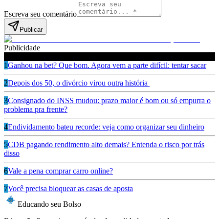
Escreva seu comentário
Publicar
Publicidade
Leia também
1
Ganhou na bet? Que bom. Agora vem a parte difícil: tentar sacar
2
Depois dos 50, o divórcio virou outra história
3
Consignado do INSS mudou: prazo maior é bom ou só empurra o
problema pra frente?
4
Endividamento bateu recorde: veja como organizar seu dinheiro
5
CDB pagando rendimento alto demais? Entenda o risco por trás
disso
6
Vale a pena comprar carro online?
7
Você precisa bloquear as casas de aposta
Educando seu Bolso