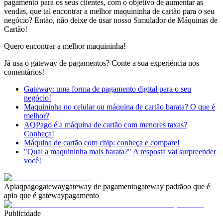
pagamento para os seus clientes, com o objetivo de aumentar as
vendas, que tal encontrar a melhor maquininha de cartão para o seu
negócio? Então, não deixe de usar nosso Simulador de Máquinas de
Cartão!
Quero encontrar a melhor maquininha!
Já usa o gateway de pagamentos? Conte a sua experiência nos
comentários!
Gateway: uma forma de pagamento digital para o seu
negócio!
Maquininha no celular ou máquina de cartão barata? O que é
melhor?
AQPago é a máquina de cartão com menores taxas?
Conheça!
Máquina de cartão com chip: conheça e compare!
"Qual a maquininha mais barata?" A resposta vai surpreender
você!
Api
aqpago
gateway
gateway de pagamento
gateway padrão
o que é
api
o que é gateway
pagamento
Publicidade