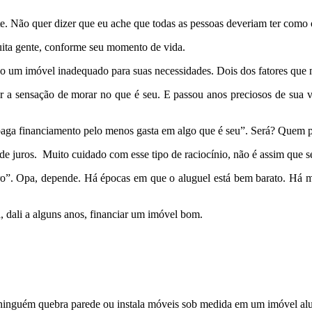
e. Não quer dizer que eu ache que todas as pessoas deveriam ter como o
ita gente, conforme seu momento de vida.
ndo um imóvel inadequado para suas necessidades. Dois dos fatores que
er a sensação de morar no que é seu. E passou anos preciosos de sua 
ga financiamento pelo menos gasta em algo que é seu”. Será? Quem pag
e juros. Muito cuidado com esse tipo de raciocínio, não é assim que s
iro”. Opa, depende. Há épocas em que o aluguel está bem barato. Há m
, dali a alguns anos, financiar um imóvel bom.
 ninguém quebra parede ou instala móveis sob medida em um imóvel al