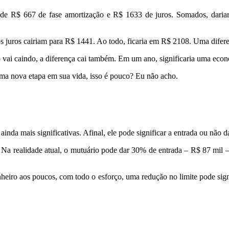
ca de R$ 667 de fase amortização e R$ 1633 de juros. Somados, dari
s juros cairiam para R$ 1441. Ao todo, ficaria em R$ 2108. Uma difer
do vai caindo, a diferença cai também. Em um ano, significaria uma eco
a nova etapa em sua vida, isso é pouco? Eu não acho.
 ainda mais significativas. Afinal, ele pode significar a entrada ou não
realidade atual, o mutuário pode dar 30% de entrada – R$ 87 mil – e f
dinheiro aos poucos, com todo o esforço, uma redução no limite pode sig