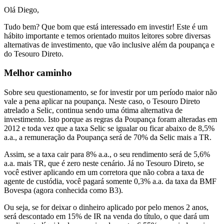
Olá Diego,
Tudo bem? Que bom que está interessado em investir! Este é um
hábito importante e temos orientado muitos leitores sobre diversas
alternativas de investimento, que vão inclusive além da poupança e
do Tesouro Direto.
Melhor caminho
Sobre seu questionamento, se for investir por um período maior não
vale a pena aplicar na poupança. Neste caso, o Tesouro Direto
atrelado a Selic, continua sendo uma ótima alternativa de
investimento. Isto porque as regras da Poupança foram alteradas em
2012 e toda vez que a taxa Selic se igualar ou ficar abaixo de 8,5%
a.a., a remuneração da Poupança será de 70% da Selic mais a TR.
Assim, se a taxa cair para 8% a.a., o seu rendimento será de 5,6%
a.a. mais TR, que é zero neste cenário. Já no Tesouro Direto, se
você estiver aplicando em um corretora que não cobra a taxa de
agente de custódia, você pagará somente 0,3% a.a. da taxa da BMF
Bovespa (agora conhecida como B3).
Ou seja, se for deixar o dinheiro aplicado por pelo menos 2 anos,
será descontado em 15% de IR na venda do título, o que dará um