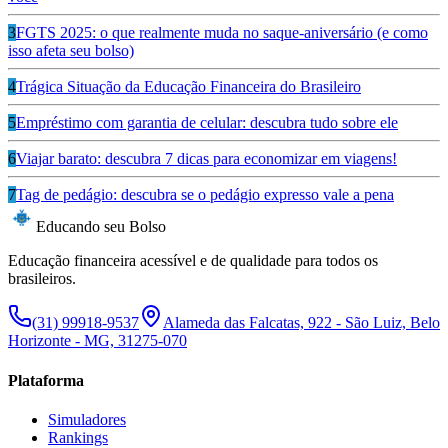
3
FGTS 2025: o que realmente muda no saque-aniversário (e como
isso afeta seu bolso)
4
Trágica Situação da Educação Financeira do Brasileiro
5
Empréstimo com garantia de celular: descubra tudo sobre ele
6
Viajar barato: descubra 7 dicas para economizar em viagens!
7
Tag de pedágio: descubra se o pedágio expresso vale a pena
Educando seu Bolso
Educação financeira acessível e de qualidade para todos os
brasileiros.
(31) 99918-9537
Alameda das Falcatas, 922 - São Luiz, Belo
Horizonte - MG, 31275-070
Plataforma
Simuladores
Rankings