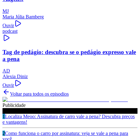
MJ
Maria Júlia Bamberg
Ouvir
podcast
Tag de pedágio: descubra se o pedágio expresso vale
a pena
AD
Alexia Diniz
Ouvir
Voltar para todos os episodios
Publicidade
Ouça também
1
Localiza Meoo: Assinatura de carro vale a pena? Descubra preços
e vantagens!
2
Como funciona o carro por assinatura: veja se vale a pena para
você