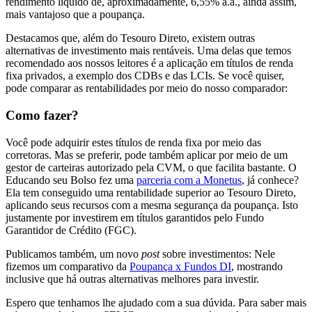
rendimento líquido de, aproximadamente, 6,55% a.a., ainda assim,
mais vantajoso que a poupança.
Destacamos que, além do Tesouro Direto, existem outras
alternativas de investimento mais rentáveis. Uma delas que temos
recomendado aos nossos leitores é a aplicação em títulos de renda
fixa privados, a exemplo dos CDBs e das LCIs. Se você quiser,
pode comparar as rentabilidades por meio do nosso comparador:
Como fazer?
Você pode adquirir estes títulos de renda fixa por meio das
corretoras. Mas se preferir, pode também aplicar por meio de um
gestor de carteiras autorizado pela CVM, o que facilita bastante. O
Educando seu Bolso fez uma
parceria com a Monetus
, já conhece?
Ela tem conseguido uma rentabilidade superior ao Tesouro Direto,
aplicando seus recursos com a mesma segurança da poupança. Isto
justamente por investirem em títulos garantidos pelo Fundo
Garantidor de Crédito (FGC).
Publicamos também, um novo
post
sobre investimentos: Nele
fizemos um comparativo da
Poupança x Fundos DI
, mostrando
inclusive que há outras alternativas melhores para investir.
Espero que tenhamos lhe ajudado com a sua dúvida. Para saber mais